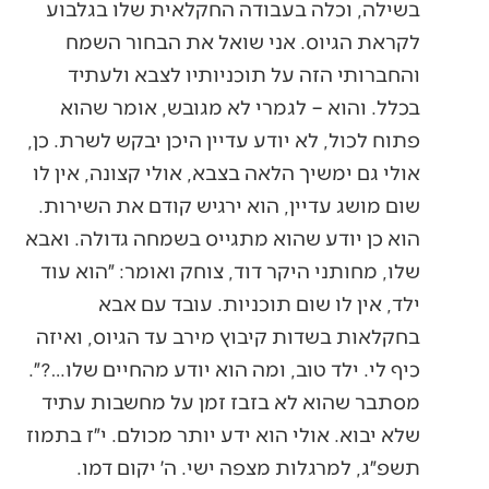
בשילה, וכלה בעבודה החקלאית שלו בגלבוע
לקראת הגיוס. אני שואל את הבחור השמח
והחברותי הזה על תוכניותיו לצבא ולעתיד
בכלל. והוא – לגמרי לא מגובש, אומר שהוא
פתוח לכול, לא יודע עדיין היכן יבקש לשרת. כן,
אולי גם ימשיך הלאה בצבא, אולי קצונה, אין לו
שום מושג עדיין, הוא ירגיש קודם את השירות.
הוא כן יודע שהוא מתגייס בשמחה גדולה. ואבא
שלו, מחותני היקר דוד, צוחק ואומר: ״הוא עוד
ילד, אין לו שום תוכניות. עובד עם אבא
בחקלאות בשדות קיבוץ מירב עד הגיוס, ואיזה
כיף לי. ילד טוב, ומה הוא יודע מהחיים שלו…?״.
מסתבר שהוא לא בזבז זמן על מחשבות עתיד
שלא יבוא. אולי הוא ידע יותר מכולם. י״ז בתמוז
תשפ״ג, למרגלות מצפה ישי. ה׳ יקום דמו.