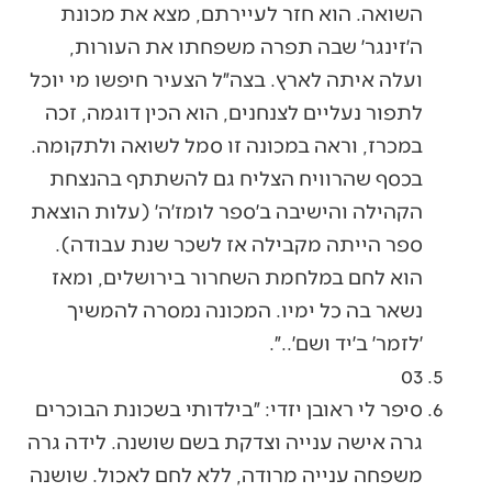
השואה. הוא חזר לעיירתם, מצא את מכונת
ה׳זינגר׳ שבה תפרה משפחתו את העורות,
ועלה איתה לארץ. בצה״ל הצעיר חיפשו מי יוכל
לתפור נעליים לצנחנים, הוא הכין דוגמה, זכה
במכרז, וראה במכונה זו סמל לשואה ולתקומה.
בכסף שהרוויח הצליח גם להשתתף בהנצחת
הקהילה והישיבה ב׳ספר לומז׳ה׳ (עלות הוצאת
ספר הייתה מקבילה אז לשכר שנת עבודה).
הוא לחם במלחמת השחרור בירושלים, ומאז
נשאר בה כל ימיו. המכונה נמסרה להמשיך
׳לזמר׳ ב׳יד ושם׳..״.
03
סיפר לי ראובן יזדי: ״בילדותי בשכונת הבוכרים
גרה אישה ענייה וצדקת בשם שושנה. לידה גרה
משפחה ענייה מרודה, ללא לחם לאכול. שושנה