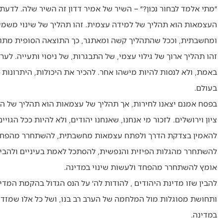
״מתי אלמד לבחור נכון?״ – השיר של אמיר דדון זה השיר שלה. לדעת 
העצמאות הוא תהליך של למידה עצמית. זהו תהליך של שינוי משמעו
ומחשבתית, וככל שהתהליך קשה ומאתגר, כך התוצאה הסופית מתוקה
זהו תהליך ארוך של גילוי עצמי, של התבגרות, של ניסוי ותעייה. ל
באמת, ולא לנסות להיות מישהו אחר. להכיר את היכולות, היתרונו
בעולם.
בפסח אמנם יצאנו לחירות, אך תהליך של עצמאות הוא תהליך של הת
ציון וירושלים. לזכור מי אנחנו, שאנחנו יהודים, ולא להיות ככל הגויים
להאמין בצדקת הדרך ולפתח עצמאות מחשבתית, להשתחרר מהפחד מפני
להשתחרר מהגלות הפיזית והנפשית, להסתכל לאמת בעיניים ולהבין ל
אומץ להשתחרר מהפחד ולעשות שינוי במדינה.
להבין שזו מדינת היהודים , להודות לה׳ על הנס הגדול בהקמת ה
ותחושת מסוגלות מול המלחמה של הערב רב בנו, ושל כל אלו שמזדהי
במדינה.