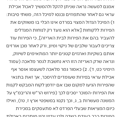
אמנם למעשה נראה שניתן להקל ולהמשיך לאכול אכילת
עראי גם לאחר שהתפוזים נכנסו למיכל הזה, משתי סיבות:
1) המיכל הגדול המצוי בפרדס אינו הכלי בו משווקים את
הפירות ללקוחות [אלא הוא נועד רק לנוחות המגדלים
להעביר בהם את הפירות לבית האריזה], כי הפירות עוד
צריכים לעבור שלבים של ניקוי ומיון, ורק לאחר מכן אורזים
אותם בשקיות וארגזים קטנים יותר המתאימים לשיווק,
ונראה שרק האריזה הזו היא נחשבת לגמר מלאכה (עמוד
הימיני כט, ד). 2) כאמור גמר מלאכה לשעצמו אוסר אף
אכילת עראי בפירות שעומדים להימכר, אך זאת בתנאי
שהפירות הגיעו למקום שבו אם יזדמן לקוח המבקש לקנות
את הפירות-המוכר יסכים לכך (פירוש הר"ש והריבמ"ץ על
המשנה מעשרות ב, ג, וכך נקטו במשפטי ארץ ז, טז), ואילו
כיום המציאות שבעלי הפרדס לא מתעסקים במכירת
הפירות כבר בעודם בשדה ולכן עדיין יהיו מותרים באכילת