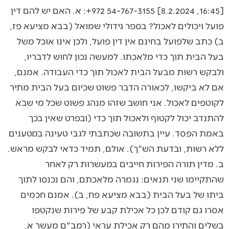
[16:45, 8.2.2024] ⁦+972 54-767-3155⁩: א. האם יש להם דין
פועל ויכולים לאכול? בספר גידולי שמואל (בבא מציעא פז,
ב) כתב שלפועל בחינם אין דין פועל, ולכן אינו אוכל משל
בעל הבית תוך כדי מלאכתו. למעשה נכון לחוש לדבריו,
ולבקש רשות מבעל הבית לאכול תוך כדי העבודה. אמנם,
אם לא ביקשו, לכאורה הדבר פשוט שכיום בעל הבית מתיר
לקוטפים לאכול. אני חושב שזהו מנהג פשוט שכל מי שבא
להתנדב יכול לקטוף ולאכול תוך כדי (ובפרט שאין בכך
באמת הפסד. עיין בתשובה שכתבתי לגבי טעינה במטענים
ללא רשות, ובדעת הש"ך). אולם, תמיד כדאי לבקש מראש.
ב. מדין תורה הפירות חייבים במעשרות רק לאחר
שהתקיימו שני תנאים: נגמרה מלאכתם, והם נכנסו לתוך
ביתו של בעל הבית (בבא מציעא פח, ב). אמנם חכמים
אסרו גם קודם לכן כל אכילת קבע של פירות שנקטפו
בשלים והתירו מהם רק אכילת עראי (רמב"ם מעשר א,