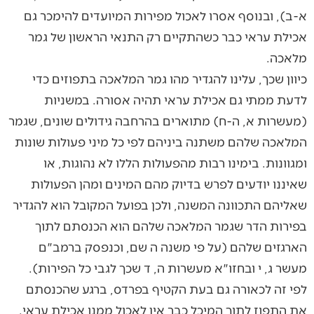
א-ב), ובנוסף אסרו לאכול מפירות המיועדים להימכר גם
אכילת עראי כבר כשהתקיים רק התנאי הראשון של גמר
מלאכה.
כיוון שכך, עלינו להגדיר מהו גמר המלאכה בתפוזים כדי
לדעת ממתי גם אכילת עראי תהיה אסורה. במשניות
(מעשרות א, ה-ח) מתוארים בהרחבה גידולים שונים, שגמר
המלאכה שלהם משתנה ביניהם לפי כל מיני פעולות שונות
ומגוונות. בימינו רבות מהפעולות הללו לא נהוגות, או
שאיננו יודעים לפרש בדיוק מהם המינים ומהן הפעולות
שאליהם התכוונה המשנה, ולכן בפועל המקובל הוא להגדיר
בפירות הדר שגמר המלאכה שלהם הוא הכנסתם לתוך
הארגזים שלהם (על פי משנה ה שם, וכנפסק ברמב"ם
מעשר ג, י ובחזו"א מעשרות ה, ד שכך לגבי כל הפירות).
לפי זה לכאורה גם בעת הקטיף בפרדס, ברגע שהכנסתם
את התפוז לתוך המיכל כבר אין לאכול ממנו אכילת עראי.