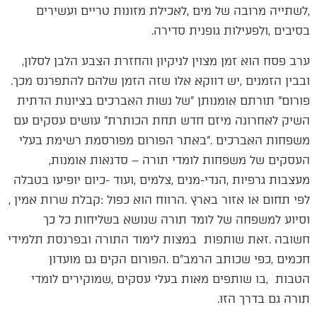
‬בסיבים‭, ‬ולפעילות‭ ‬גופנית‭ ‬סדירה‭ .‬
ערב‭ ‬פסח‭ ‬הוא‭ ‬זמן‭ ‬מצוין‭ ‬לניקיון‭ ‬והחזרת‭ ‬הצבע‭ ‬הלבן‭ ‬לסלון‭,
‬ובבין‭ ‬הזמנים‭, ‬יש‭ ‬דווקא‭ ‬אלו‭ ‬שזה‭ ‬הזמן‭ ‬שלהם‭ ‬להתפרנס‭ ‬מכך‭.
‬העסקים‭ ‬של‭ ‬משפחות‭ ‬לומדי‭ ‬תורה‭ – ‬סדנאות‭ ‬אומנות‭,
‬לפי‭ ‬תחום‭ ‬או‭ ‬אזור‭ ‬בארץ‭. ‬הרווח‭ ‬הוא‭ ‬כפול‭: ‬קבלת‭ ‬שרות‭ ‬אמין‭,
‬תורה‭ ‬גם‭ ‬בדרך‭ ‬הזו‭.‬