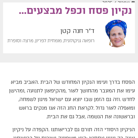
אפריל 6, 2025
נקיון פסח וכפל מבצעים…
ד"ר חנה קטן
רופאה גניקולוגית, מומחית לפריון, מרצה וסופרת
‬לחדש‭. ‬וזה‭ ‬גם‭ ‬הזמן‭ ‬שבו‭ ‬יוצא‭ ‬עם‭ ‬ישראל‭ ‬מיגון‭ ‬לשמחה‭,
‬ובראשונה‭ ‬את‭ ‬הנשמה‭, ‬אבל‭ ‬גם‭ ‬את‭ ‬הבית‭.‬