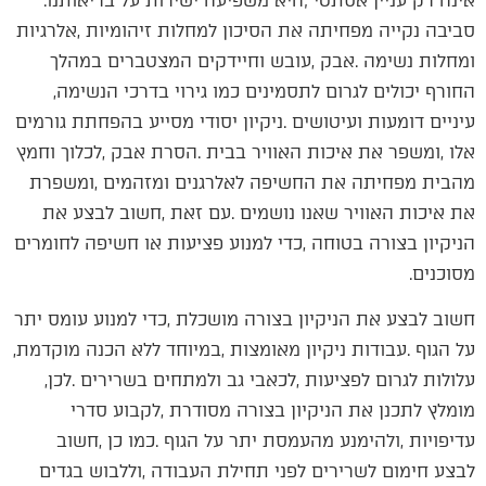
‬אינה‭ ‬רק‭ ‬עניין‭ ‬אסתטי‭; ‬היא‭ ‬משפיעה‭ ‬ישירות‭ ‬על‭ ‬בריאותנו‭.
‬החורף‭ ‬יכולים‭ ‬לגרום‭ ‬לתסמינים‭ ‬כמו‭ ‬גירוי‭ ‬בדרכי‭ ‬הנשימה‭,
‬מסוכנים‭.‬
‬על‭ ‬הגוף‭. ‬עבודות‭ ‬ניקיון‭ ‬מאומצות‭, ‬במיוחד‭ ‬ללא‭ ‬הכנה‭ ‬מוקדמת‭,
‬עלולות‭ ‬לגרום‭ ‬לפציעות‭, ‬לכאבי‭ ‬גב‭ ‬ולמתחים‭ ‬בשרירים‭. ‬לכן‭,