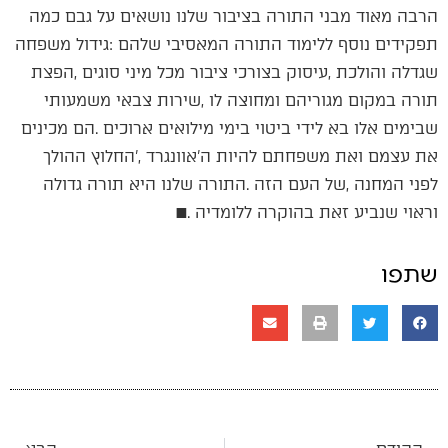
‬וראוי‭ ‬שנביע‭ ‬זאת‭ ‬בהוקרה‭ ‬ללומדיה‭. ‬■
שתפו