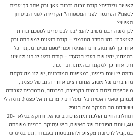
לאישה ולילדים? קודם ׳נבנה גדרות צאן׳ ורק אחר כך ׳ערים
לטפנו׳? הפרנסה לפני המשפחה? הקריירה לפני הביטחון
האישי?
לכן משה רבנו משיב להם: ״בנו לכם ערים לטפכם וגדרת
לצנאכם״. זהו הסדר הנורמלי – קודם דואגים למשפחה ורק
אחר כך לפרנסה. והם הפנימו וענו: ״טפנו נשינו, מקננו וכל
בהמתנו, יהיו שם בערי הגלעד״ – קודם נדאג לטפנו ולנשינו
ורק אחר כך למקננו ובהמתנו. וכך נכון.
נדמה לי שגם בימינו, במציאות המודרנית, יש לנו מה לקחת
מהדברים של משה. אנחנו רצים אחרי הזנב של עצמנו,
משקיעים לילות כימים בקריירה, בפרנסה, מתמכרים לעבודה
(כמובן שאני ראשית כל ומעל הכול מדברת אל עצמי). נדמה לי
ששכחנו מה העיקר ומה הטפל.
תוחלת החיים הולכת ומתארכת בישראל, ודווקא בגילאי 20-
40, שנות הפוריות של האישה, היא עסוקה בבניית משפחה
במקביל לרכישת מקצוע ולהתבססות בעבודה, וגם במימוש