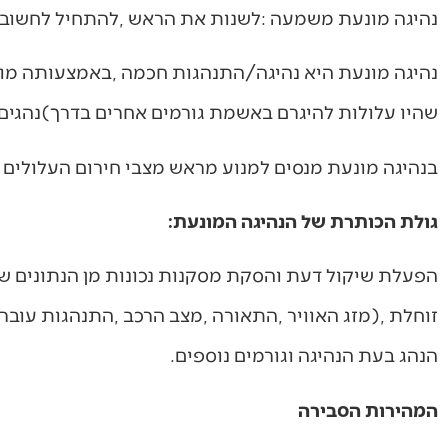
נהיגה‭ ‬מונעת‭ ‬משמעה‭: ‬לשנות‭ ‬את‭ ‬הראש‭, ‬להתחיל‭ ‬לחשוב‭ ‬אחרת‭.‬
‬שהיו‭ ‬עלולות‭ ‬להיגרם‭ ‬באשמת‭ ‬גורמים‭ ‬אחרים‭ ‬בדרך‭(‬נהגים‭ ‬או‭ ‬הולכי‭ ‬רגל‭).‬
בנהיגה‭ ‬מונעת‭ ‬מנסים‭ ‬למנוע‭ ‬מראש‭ ‬מצבי‭ ‬חירום‭ ‬העלולים‭ ‬להוביל‭ ‬לתאונות‭.‬
גולת‭ ‬הכותרת‭ ‬של‭ ‬הנהיגה‭ ‬המונעת‭:‬
‬הנהג‭ ‬בעת‭ ‬הנהיגה‭ ‬וגורמים‭ ‬נוספים‭.‬
המהירות‭ ‬הסבירה