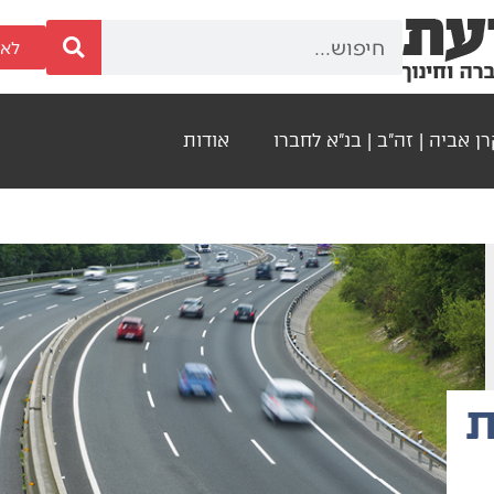
לאר
ן אביה | זה"ב | בנ"א לחברו
אודות