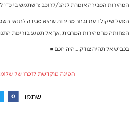
המהירות‭ ‬הסבירה‭ ‬אומרת‭ ‬לנהג‭/‬לרוכב‭: ‬השתמש‭ ‬בי‭ ‬כדי‭ ‬למנוע‭ ‬תאונות‭. ‬
‬הפחותה‭ ‬מהמהירות‭ ‬המרבית‭, ‬אך‭ ‬אל‭ ‬תפגע‭ ‬בזרימת‭ ‬התנועה‭.‬
בכביש‭ ‬אל‭ ‬תהיה‭ ‬צודק‭….‬היה‭ ‬חכם‭ ‬■
הפינה מוקדשת לזכרו של שלומי
שתפו