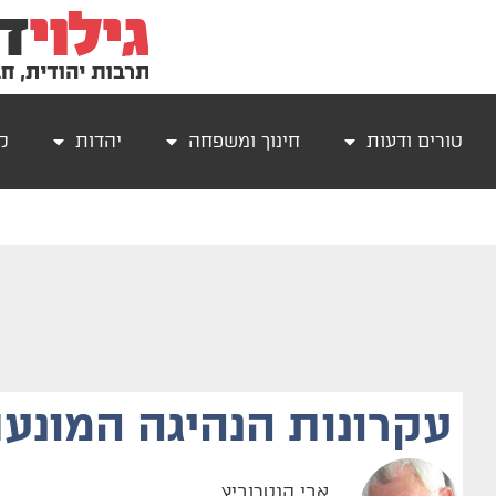
טורים ודעות
חינוך ומשפחה
יהדות
קר
עקרונות‭ ‬הנהיגה‭ ‬המונעת
אבי קנטרוביץ