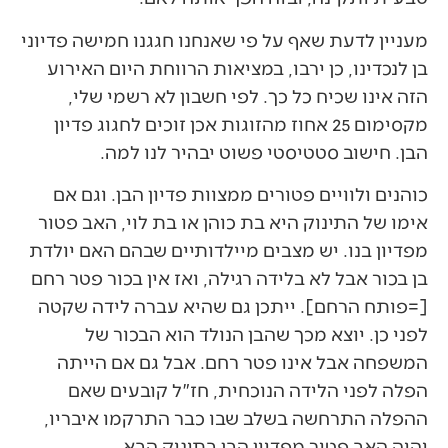
מעניין לדעת שאף על פי שאנחנו חגגנו חמישה פדיוני
בן לנכדינו, כן ירבו, במציאות הרווחת היום האירוע
הזה אינו שכיח כל כך. לפי חשבון לא רשמי שלי,
מקסימום 25 אחוז מהזוגות אכן זוכים לחגוג פדיון
הבן. חישוב סטטיסטי פשוט יבהיר לנו למה.
כוהנים ולוויים פטורים ממצוות פדיון הבן. וגם אם
אימו של התינוק היא בת כוהן או בת לוי, האב פטור
מפדיון בנו. יש מצבים מיילדותיים שבהם האם יולדת
בן בכור אבל לא בלידה רגילה, ואז אין בכור פטר רחם
[=פותח הרחם]. ייתכן גם שהיא עברה לידה שקטה
לפני כן. יוצא מכך שהבן הנולד הוא הבכור של
המשפחה אבל אינו פטר רחם. אבל גם אם הייתה
הפלה לפני הלידה הנוכחית, חז"ל קובעים שאם
ההפלה התרחשה בשלב שבו כבר התרקמו איבריו,
יהיה האב פטור מפדיון הבן בתינוק הבא.