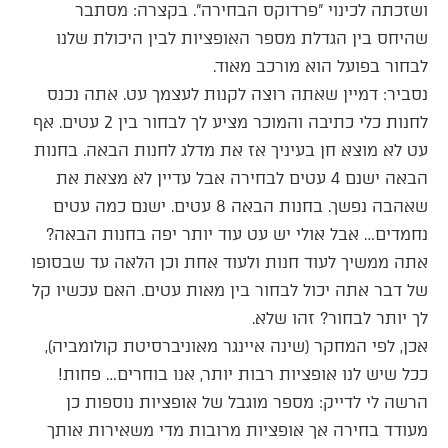
ושזכתה לכינוי "פרדוקס הבחירה". בקצרה: מסתבר
שהיחס בין הגדלת מספר האופציות לבין היכולת שלנו
לבחור בפועל הוא מורכב מאוד.
נסביר: דמיין שאתה רוצה לקנות לעצמך עט. אתה נכנס
לחנות כלי כתיבה והמוכר מציע לך לבחור בין 2 עטים. אף
עט לא מוצא חן בעיניך אז את מדלג לחנות הבאה. בחנות
הבאה ישנם 4 עטים לבחירה אבל עדיין לא מצאת את
שאהבה נפשך. בחנות הבאה 8 עטים. ישנם כמה עטים
נחמדים… אבל אולי יש עט עוד יותר יפה בחנות הבאה?
אתה ממשיך לעוד חנות ולעוד אחת וכן הלאה עד שבסופו
של דבר אתה יכול לבחור בין מאות עטים. האם עכשיו קל
לך יותר לבחור? זהו שלא.
אכן, לפי המחקר (שינה איינגר מאוניברסיטת קולומביה),
ככל שיש לנו אופציות רבות יותר, אנו בוחרים… פחות!
הרשה לי לדייק: מספר מוגבל של אופציות נוספות כן
מעודד בחירה אך אופציות מרובות מדי משאירות אותך