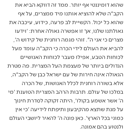
שהוא דומיננטי אף יותר. ממד זה דווקא הביא את
הקב"ה שלא להוציא אותנו מיד ממצרים, על אף
שהוא כל יכול. הקשיית לב פרעה, כידוע, עיכבה את
גאולתנו שלנו, אך זו אפשרה גאולה אחרת: 'וידעו
מצרים כי אני ה". זוהי מגמה רוחנית של קידוש ה',
להביא את העולם לידי הכרה כי הקב"ה עומד מעל
לכוחות הטבע, אפילו מעבר לכוחות האנושיים
הגדולים ביותר של מעצמת העל המצרית. פה מטרת
הגאולה אינה חירות של עם ישראל כבן של הקב"ה,
אלא בשורה רוחנית לכלל האנושות, של הכרה
במלכו של עולם. תרבות הרהב המצרית הטוענת 'מי
ה' אשר אשמע בקולו', היתה זקוקה לסדרת חינוך
על מנת שתצא מהקיבעון ותיפתח לידיעה 'כי אין
כמוני בכל הארץ'. כאן פונה ה' להאיר ליושבי העולם
ולנטוע בהם אמונה.