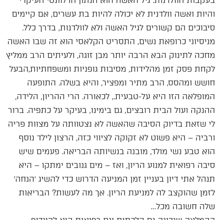
בעקבות הוולדנות. גיל האשה הוא הנתון הרלוונטי העיקרי
והיות ואשה וולדנית לא יכולה להיות בת עשרים, אם קיימים
סיבוכים הם קשורים לגיל האשה ולא לוולדנות, בדרך כלל.
מניסיוני כרופאת נשים, התסריט הקלאסי הוא זה שבו האשה
מחכה לתינוק הבא הרבה יותר מבן זוגה, ולעיתים הרב ממליץ
לקחת פסק זמן מהלידות, מסיבות גופניות ומשפחתיות,הבעל
חושש ומהסס, הרב מתיר ומפציר, והיא בשלה. התופעה
המופלאה הזו היא על-טבעית., לכאורה. הרי ההריון, הלידה,
ההנקה ועול הבית רובצים, גם בימינו, בעיקר על כתפיה. ברור
לי שזאת בדיוק הסיבה שהאשה לא נצטוותה על מצוות פריה
ורביה – היא פשוט לא זקוקה לציווי כזה, הרצון לילד נוסף
הוא טבע נשי מולד, מובנה בנשיותה הבריאה. פעמים שיש
סיבה רפואית למנוע הריון, ואז – מים גנובים ימתקו – היא
תנהל אתי דיון בעניין זמן המניעה הדרוש כדי להשיג ׳הנחה׳
לזמן שהוקצב לה למניעת הריון. אך מה לעשות? הבריאות
שלה חשובה מכל…