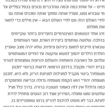
אירוע חד-פעמי שמישהו מצליח להציל מישהו שהיה בסכנת
חיים – על אחת כמה וכמה שהדברים נכונים בכפל כפליים על
מי שבורא נפש, ומגדל אותה ומחנך אותה ומכניס אותה גם
לחיי העולם הזה וגם לחיי העולם הבא – אין מילים כדי לתאר
את מעלתו.
זהו אחד הנושאים האינטימיים והעדינים ביותר שקיימים
בהלכה. שלושה שותפים ביצירת האדם, ושני השותפים
שבארץ חייבים לתאם ביניהם ציפיות, שלא יהיה מצב שעניין
הולדת הילדים יהפוך לנושא שיקשה על החיים המשותפים
שלהם, על האהבה והאחווה והשלום והרעות שמצופים לשרור
בבית יהודי. מקובל, בז׳רגון הרפואי, לראות בביטוי ״תכנון
משפחה״ ביטוי מקביל לפעילות למניעת הריון, ולא היא. ׳תכנון
משפחה יהודי׳ הוא הקמת משפחה גדולה ובריאה ומתפקדת.
כמה גדולה? אין לזה כאמור תשובה ברורה. בדרך כלל מגיל
שלושים ומש ומעלה ,הפיריון אצל רוב הנשים מתחיל לרדת
לאיטו, כבר לא פשוט להיכנס להריון ברגע שמעוניינים בו,