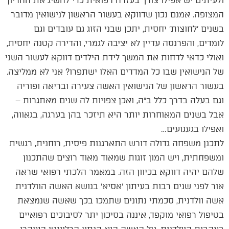
ולעיתים יש אפילו צורך בעזרה רפואית כדי להשיג את ההריון
המצופה. אמנם נכון שדווקא בעשור הראשון לנישואין מדובר
בשנים ׳לחוצות׳ יחסית, יתכן שבני הזוג גם עובדים וגם
לומדים, והפרנסה עדיין לא יציבה לגמרי, והדירה קטנה יחסית,
ואולי כדאי לדחות את המשך לידת הילדים דווקא לעשור השני
של הנישואין שבו כל המדדים האלו ישתפרו? אני לא ממליצה.
בעשור הראשון של הנישואין האשה צעירה ובריאה ופוריה
וגם בעלה בדרך כלל ב״ה, ואכן צפויות לה שנים מאתגרות –
אבל בשנים המאוחרות יותר היא תיזכר בהן בערגה, בגאווה,
ואפילו בגעגועים…
לתכנן משפחה גדולה דורש התארגנות פיסית, רוחנית, רגשית
ומשפחתית, ויש המון זוגות שמאוד מאוד רוצים שהתכנון
שלהם יהיה דווקא בכיוון הזה. במאמר הלכתי רפואי שראה
אור לפני שנים רבות בעיתון ׳אסיא׳ בנושא האשה הוולדנית
אשה וולדנית, סכמתי נתונים שתמכו בכך שאשה שנמצאת
בטיפול רפואי מוקפד, איננה בסיכון יתר לסיבוכים רפואיים