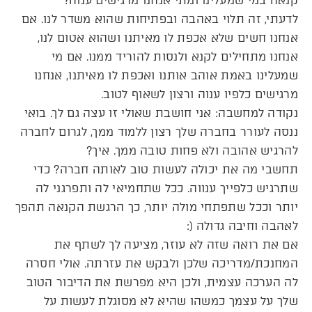
קנאה במי שמעלינו ומתי אנחנו מרגישים ענוה?
לדעתי, זה תלוי באהבה ובפתיחות שהוא משדר לנו. אם
אנחנו חשים שלא אכפת לו מאיתנו ושהוא אטום לנו,
אנחנו מתחילים לקנא ולנסות להוריד ממנו. אם מי
שמעלינו באמת אוהב אותנו ואכפת לו מאיתנו, אנחנו
מרגישים כלפיו ענוה ורצון לשאוף לטוב.
נקודה למחשבה: אני חושבת שאולי זו עצה גם לך. בואי
ננסה לעורר בחברה שלך רצון ללמוד ממך, לגרום לחברה
להרגיש אהובה ולא פחות טובה ממך. איך?
תחשבי מה את יכולה לעשות טוב לאותה חברה? כדי
שתרגיש כלפייך ענווה. ככל שתחמיאי לה ותפרגני לה
יותר וככל שתפתחי מולה יותר, כך הרגשת הקנאה תהפך
לאהבה וחיבה גדולה (:
אם את רואה שזה לא עוזר, מציעה לך לשתף את
המחנכת/מדריכה שלכן ולבקש את עזרתה. אולי חסרה
לה הערכה עצמית, ולכן היא מפרשת את הדיבור הטוב
שלך על עצמך כמשהו שהיא לא מסוגלת לעשות על