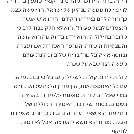
היתה ברורה וידועה מהר סיני "קנאין פוגעין בו". היה
לו יפוי כח ממשה מנהיגן של ישראל. הרי משה עצמו
כך הורה להם באירוע הקודם "הרגו איש אנשיו
הנצמדים לבעל פעור!". הוא לא חלק כבוד לרב כי
מדובר בחילול ה'. הוא יודע בדיוק מה הוא עושה
והמציאות הוכיחה, המגפה האכזרית אכן נעצרה.
ובנוסף אף קיבל מה' ברית שלום וכהונת עולם.
מעשה רצוי שבא על שכרו.
קולות לחיוב קולות לשלילה, גם בליבי גם בגמרא.
עם כל האסמכתאות, אין מורין הלכה שכזאת. ולא
בכדי שכל הביקורות מופנות כלפיו, הן בארץ והן
בשמים. בסופו של דבר, האמירה הכוללת של
התלמוד היא שאירוע זה הינו מורכב, חריג, אפילו חד
פעמי. פנחס הוא נושא להערצה, אבל לא דמות
לחיקוי