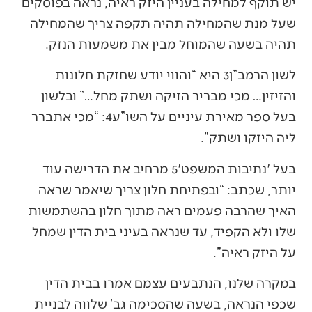
יש תוקף למחילה בעניין היזק ראיה, נראה בפוסקים
שעל מנת שהמחילה תהיה תקפה צריך שהמחילה
תהיה בשעה שהמוחל מבין את משמעות הנזק.
לשון הרמב”ן3 היא “והווי יודע שחזקת חלונות
והזיזין… מכי מבריר הזיקה ושתק מחל…” ובלשון
בעל ספר מאירת עיניים על השו”ע4: “מכי אתברר
ליה היזקו ושתק”.
בעל 'נתיבות המשפט'5 מרחיב את הדרישה עוד
יותר, שכתב: “ובפתיחת חלון צריך שיאמר שראה
האיך שהרבה פעמים ראה מתוך חלון בהשתמשות
שלו ולא הקפיד, עד שנראה בעיני בית הדין שמחל
על היזק ראיה”.
במקרה שלנו, הנתבעים עצמם אמרו בבית הדין
שכפי הנראה, בשעה שהסכימה גב’ שלווה לבניית