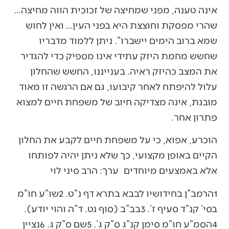
אינה טענה, מפני שמחיצה של זכוכית הווה מחיצה…
שהרי מפסקת וחוצצת היא בפני העין… ואין לחוש
שמא ברוב הימים יישברו”. ניתן ללמוד מדבריו
שחשש מחמת היזק עתידי אינו מספיק כדי להגדיר
את המצב כהיזק ראיה. בענייננו, החשש שהחלון
עלול להיפתח לאחר קיבועו, גם אם הרגשה זו מאוד
מובנת, אינה מצדיקה חיוב של משפחת חיים למצוא
פתרון אחר.
הוכרע, אפוא, כי על משפחת חיים לקבע את החלון
הקיים באופן מקצועי, כך שלא ניתן יהיה לפותחו
אלא באמצעים מיוחדים ערך: הרב סיני לוי
1הרמב”ן בחידושיו לבבא בתרא דף נ”ט. 2שו”ע חו”מ
בסי’ קנ”ד סעיף ז’. 3בב”ב (סוף נט. ד”ה והוי יודע).
4הסמ”ע חו”מ סימן קנ”ג ס”ק ג’. 5שם ס”ק ג. 6נציין