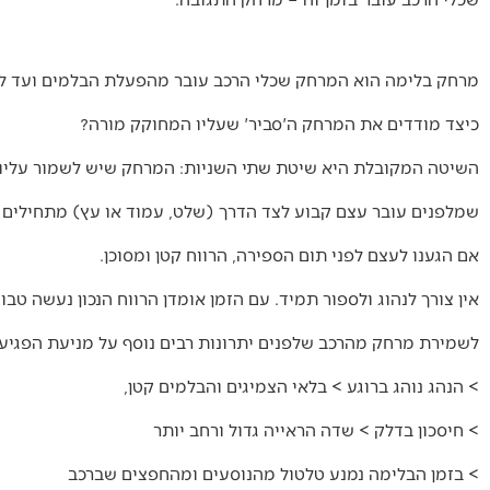
מרחק בלימה הוא המרחק שכלי הרכב עובר מהפעלת הבלמים ועד לע
כיצד מודדים את המרחק ה'סביר' שעליו המחוקק מורה?
השיטה המקובלת היא שיטת שתי השניות: המרחק שיש לשמור עליו ה
שמלפנים עובר עצם קבוע לצד הדרך (שלט, עמוד או עץ) מתחילים בס
אם הגענו לעצם לפני תום הספירה, הרווח קטן ומסוכן.
אין צורך לנהוג ולספור תמיד. עם הזמן אומדן הרווח הנכון נעשה ט
לשמירת מרחק מהרכב שלפנים יתרונות רבים נוסף על מניעת הפגיעה ב
> הנהג נוהג ברוגע > בלאי הצמיגים והבלמים קטן,
> חיסכון בדלק > שדה הראייה גדול ורחב יותר
> בזמן הבלימה נמנע טלטול מהנוסעים ומהחפצים שברכב