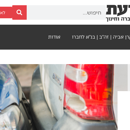
לאר
ן אביה | זה"ב | בנ"א לחברו
אודות