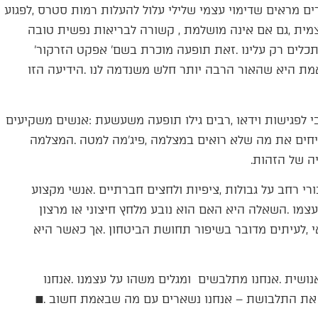
‬יותר‭ ‬ואף‭ ‬להתנהגויות‭ ‬בריאות‭ ‬יותר‭. ‬רובנו‭ ‬משוכנעים‭ ‬שכולם‭ ‬מסתכלים‭ ‬רק‭ ‬עלינו‭. ‬זאת‭ ‬תופעה‭ ‬מוכרת‭ ‬בשם‭ ‬‮'‬אפקט‭ ‬הזרקור‮'‬‭