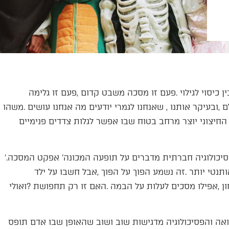
לפעמים‭, ‬דווקא‭ ‬כשאנחנו‭ ‬מסתתרים‭ ‬אנחנו‭ ‬מתגלים‭. ‬מחקרים‭ ‬בפסיכולוגיה‭ ‬חברתית‭ ‬מדברים‭ ‬על‭ ‬תופעה‭ ‬המכונה‭ ‬‮'‬אפקט‭ ‬המסכה‮'‬‭.