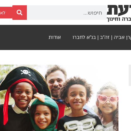
לאר
ן אביה | זה"ב | בנ"א לחברו
אודות