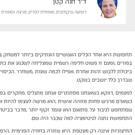
ד"ר חנה קטן
רופאה גניקולוגית, מומחית לפריון, מרצה וסופרת
‬שבדרך‭ ‬כלל‭ ‬יושבים‭ ‬בשקט‭.‬
‬התחפושת‭ ‬נתנה‭ ‬לגיטימציה‭ ‬למה‭ ‬שכבר‭ ‬היה‭ ‬שם‭.‬