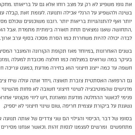
‬לבדה‭ ‬יכולה‭ ‬להיות‭ ‬משחררת‭ ‬כמו‭ ‬הסרת‭ ‬מסכה‭ ‬בסוף‭ ‬ערב‭ ‬ארוך‭.‬
‬חשפה‭ ‬עד‭ ‬כמה‭ ‬ייצוג‭ ‬חיצוני‭ ‬הוא‭ ‬בחירה‭ ‬מודעת‭, ‬כמעט‭ ‬עריכה‭ ‬חיה‭ ‬של‭ ‬הזהות‭.‬
‬נשענת‭ ‬על‭ ‬ביקורת‭ ‬עצמית‭ ‬חריפה‭, ‬שום‭ ‬שינוי‭ ‬חיצוני‭ ‬לא‭ ‬יספיק‭.‬
‬מתחפשים‭ ‬ומרשים‭ ‬לעצמנו‭ ‬לנסות‭ ‬זהות‭. ‬וכאשר‭ ‬אנחנו‭ ‬מסירים‭ ‬את‭ ‬התלבושת‭ – ‬אנחנו‭ ‬נשארים‭ ‬עם‭ ‬מה‭ ‬שבאמת‭ ‬חשוב‭. ‬■