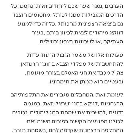
‬העתיקה‭, ‬או‭ ‬לשכונות‭ ‬בצפון‭ ‬ירושלים‭.‬
‬להתחשבות‭ ‬של‭ ‬מפקדי‭ ‬הצבא‭ ‬בחוגגי‭ ‬הרמדאן‭.
‬צה"ל‭ ‬מכבד‭ ‬את‭ ‬חגי‭ ‬האסלם‭ ‬בצורה‭ ‬מוגזמת‭,
‬ובעטיים‭ ‬הוא‭ ‬ממתן‭ ‬את‭ ‬תימרוניו‭. ‬
‬ההתקפה‭ ‬הרצחנית‭ ‬שקדמה‭ ‬להם‭, ‬בשמחת‭ ‬תורה‭.