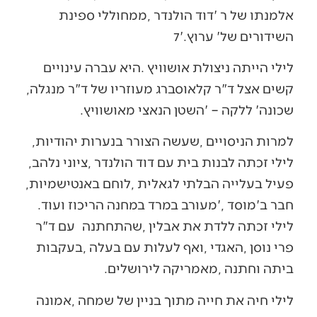
‬השידורים‭ ‬של‭ ‬‮'‬ערוץ‭ ‬7‮'‬‭.‬
‬קשים‭ ‬אצל‭ ‬ד"ר‭ ‬קלאוסברג‭ ‬מעוזריו‭ ‬של‭ ‬ד"ר‭ ‬מנגלה‭,
‬שכונה‭ ‬‮'‬ללקה‮'‬‭ – ‬השטן‭ ‬הנאצי‭ ‬מאושוויץ‭. ‬
למרות‭ ‬הניסויים‭, ‬שעשה‭ ‬הצורר‭ ‬בנערות‭ ‬יהודיות‭,
‬לילי‭ ‬זכתה‭ ‬לבנות‭ ‬בית‭ ‬עם‭ ‬דוד‭ ‬הולנדר‭, ‬ציוני‭ ‬נלהב‭,
‬פעיל‭ ‬בעלייה‭ ‬הבלתי‭ ‬לגאלית‭, ‬לוחם‭ ‬באנטישמיות‭,
‬חבר‭ ‬ב'מוסד‮'‬‭, ‬מעורב‭ ‬במרד‭ ‬במחנה‭ ‬הריכוז‭ ‬ועוד‭.
‬לילי‭ ‬זכתה‭ ‬ללדת‭ ‬את‭ ‬אבלין‭, ‬שהתחתנה‭
‬ביתה‭ ‬וחתנה‭, ‬מאמריקה‭ ‬לירושלים‭.‬