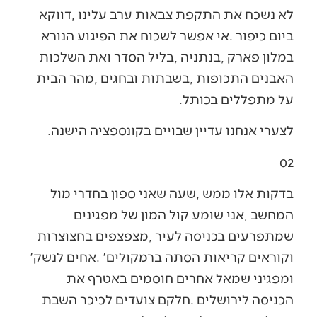
‬על‭ ‬מתפללים‭ ‬בכותל‭.‬
לצערי‭ ‬אנחנו‭ ‬עדיין‭ ‬שבויים‭ ‬בקונספציה‭ ‬הישנה‭.‬
02‭ ‬
‬וקוראים‭ ‬קריאות‭ ‬הסתה‭ ‬ברמקולים‭. ‬‮'‬אחים‭ ‬לנשק‮'‬‭