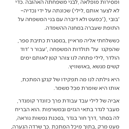
‬לא‭ ‬לצער‭ ‬אותם‭, ‬לילי‭ (‬שכונתה‭ ‬על‭ ‬ידי‭ ‬נכדיה‭ –
‬התופת‭ ‬שעברה‭ ‬במחנה‭ ‬ההשמדה‭. ‬
כששלחתי‭ ‬אליה‭ ‬מראיין‭, ‬במסגרת‭ ‬כתיבת‭ ‬ספר‭,
‬שהפקנו‭
‬קשים‭ ‬מנשא‭, ‬באושוויץ‭.‬
היא‭ ‬גילתה‭ ‬לנו‭ ‬מה‭ ‬תפקידו‭ ‬של‭ ‬קנקן‭ ‬המתכת‭,
‬אותו‭ ‬היא‭ ‬שומרת‭ ‬מכל‭ ‬משמר‭.‬
אביה‭ ‬של‭ ‬לילי‭ ‬עבד‭ ‬עבודת‭ ‬פרך‭ ‬כזונדר‭ ‬קומנדר‭,
‬לה‭ ‬בסתר‭, ‬דרך‭ ‬חור‭ ‬בגדר‭, ‬בסכנת‭ ‬נפשות‭ ‬נוראה‭,
‬מעט‭ ‬מרק‭, ‬בתוך‭ ‬מיכל‭ ‬המתכת‭. ‬כך‭ ‬שרדה‭ ‬הנערה‭,