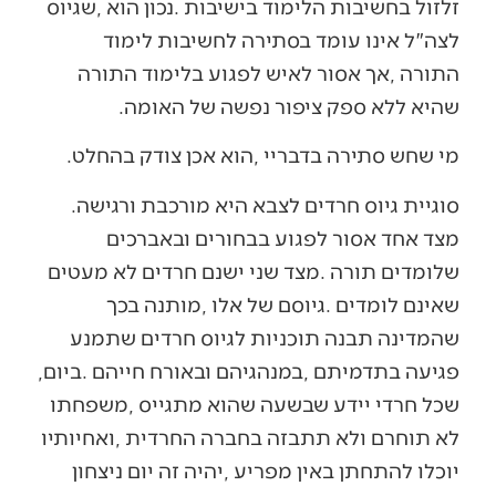
‬שהיא‭ ‬ללא‭ ‬ספק‭ ‬ציפור‭ ‬נפשה‭ ‬של‭ ‬האומה‭.‬
מי‭ ‬שחש‭ ‬סתירה‭ ‬בדבריי‭, ‬הוא‭ ‬אכן‭ ‬צודק‭ ‬בהחלט‭.‬
סוגיית‭ ‬גיוס‭ ‬חרדים‭ ‬לצבא‭ ‬היא‭ ‬מורכבת‭ ‬ורגישה‭.
‬פגיעה‭ ‬בתדמיתם‭, ‬במנהגיהם‭ ‬ובאורח‭ ‬חייהם‭. ‬ביום‭,