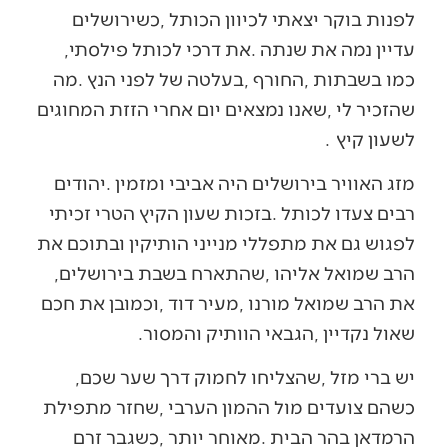
‬עדיין‭ ‬נמה‭ ‬את‭ ‬שנתה‭. ‬את‭ ‬דרכי‭ ‬לכותל‭ ‬פילסתי‭,
‬לשעון‭ ‬קיץ‭.
‬הרב‭ ‬שמואל‭ ‬אליהו‭, ‬שהתארח‭ ‬בשבת‭ ‬בירושלים‭,
‬שאול‭ ‬נקדיין‭, ‬הגבאי‭ ‬הוותיק‭ ‬והמסור‭.‬
יש‭ ‬ברי‭ ‬מזל‭, ‬שהצליחו‭ ‬לחמוק‭ ‬דרך‭ ‬שער‭ ‬שכם‭,