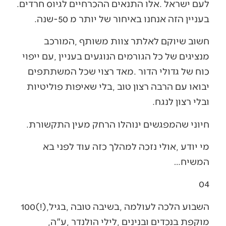
‬לעם‭ ‬ישראל‭. ‬אלו‭ ‬התנאים‭ ‬ההכרחיים‭ ‬לגיוס‭ ‬חרדים‭.
‬בעניין‭ ‬הזה‭ ‬אנחנו‭ ‬באיחור‭ ‬של‭ ‬יותר‭ ‬מ‭-‬50‭ ‬שנה‭.‬
‬ובלי‭ ‬רצון‭ ‬לנגח‭. ‬
חיוני‭ ‬שהמפגשים‭ ‬ינוהלו‭ ‬הרחק‭ ‬מעין‭ ‬התקשורת‭. ‬
‬המשיח‭…‬
04‭ ‬
השבוע‭ ‬הלכה‭ ‬לעולמה‭, ‬בשיבה‭ ‬טובה‭, ‬בגיל‭ ‬100‭(!),
‬מוקפת‭ ‬בנכדים‭ ‬ובנינים‭, ‬לילי‭ ‬הולנדר‭, ‬ע"ה‭,