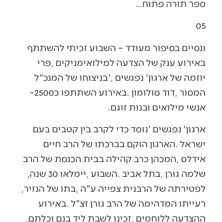
‬ספר‭ ‬תורה‭ ‬פתוח‭…‬
05‭ ‬
‬המסור‭, ‬דוד‭ ‬סולומון‭. ‬באירוע‭ ‬השתתפו‭ ‬כ‭-‬2500‭
‬אנשי‭ ‬מילואים‭ ‬ובנות‭ ‬זוגם‭.‬
‬שלמה‭ ‬גורן‭, ‬בתל‭ ‬אביב‭. ‬השבוע‭, ‬יימלאו‭ ‬30‭ ‬שנה‭,
‬לפטירתה‭ ‬של‭ ‬הרבנית‭ ‬צפייה‭ ‬ע"ה‭, ‬בתו‭ ‬של‭ ‬הנזיר‭,
‬ההצדעה‭ ‬ללוחמים‭, ‬זכינו‭ ‬לשבת‭ ‬ליד‭ ‬בנם‭ ‬וכלתם‭,