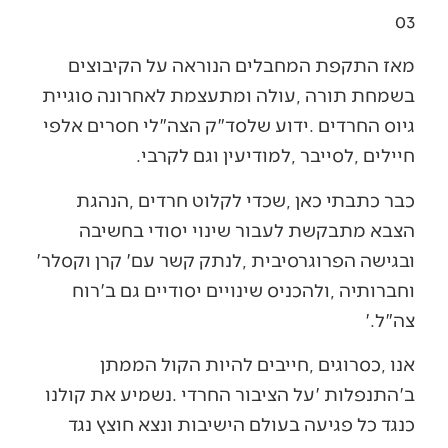
03‭ ‬
‬חיילים‭, ‬לסייבר‭, ‬למודיעין‭ ‬וגם‭ ‬לקרבי‭.‬
‬ובגישה‭ ‬הפרוגרסיבית‭, ‬לנתק‭ ‬קשר‭ ‬עם‭ ‬‮'‬קרן‭ ‬וקסלר‮'‬‭
‬צה"ל‮'‬‭.‬