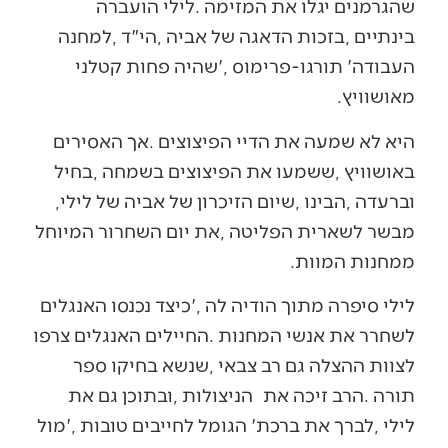
‬מאושוויץ‭.‬
‬וברעדה‭, ‬הבינו‭, ‬שיום‭ ‬הזיכרון‭ ‬של‭ ‬אביה‭ ‬של‭ ‬לילי‭,
‬ממחנות‭ ‬המוות‭.‬
‬תורה‭. ‬הרב‭ ‬זיכה‭ ‬את‭