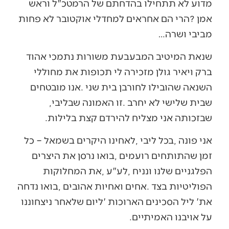
‬מביבי‭ ‬ושרה‭…‬
‬שבית‭ ‬שלישי‭ ‬לא‭ ‬יחרב‭. ‬זו‭ ‬האמונה‭ ‬שבליבי‭,
‬שבזכותה‭ ‬אני‭ ‬מצליח‭ ‬להירדם‭ ‬קצת‭ ‬בלילות‭.‬
‬על‭ ‬אויבנו
‭ ‬האמיתיים‭.‬