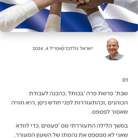
ישראל גולדברג
אפריל 4, 2024
01
‬שאסור‭ ‬לפספס‭.‬
‬שאני‭ ‬לא‭ ‬מפספס‭ ‬את‭ ‬נהמתו‭ ‬של‭ ‬השעון‭ ‬המעורר‭.