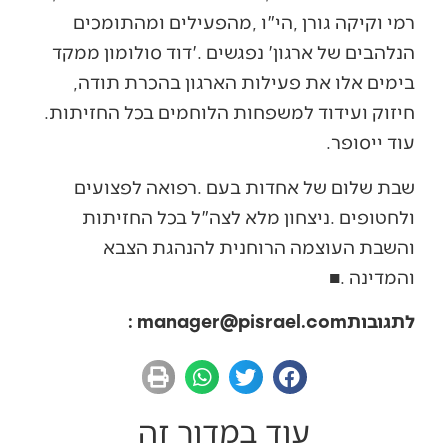
‬בימים‭ ‬אלו‭ ‬את‭ ‬פעילות‭ ‬הארגון‭ ‬בהכרת‭ ‬תודה‭,
‬חיזוק‭ ‬ועידוד‭ ‬למשפחות‭ ‬הלוחמים‭ ‬בכל‭ ‬החזיתות‭.
‬עוד‭ ‬ייסופר‭.‬
‬והמדינה
‭ ‬
‭.‬
■
לתגובות‭:‬‭ ‬
manager@pisrael.com
עוד במדור זה