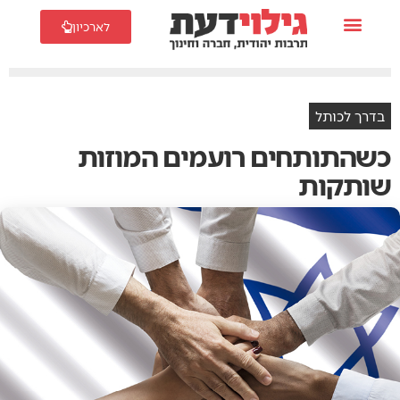
לארכיון
בדרך לכותל
‬שותקות