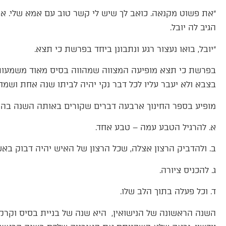
״את פשוט מקנאה. כואב לך שיש לי קשר טוב עם אמא שלי. את
הגיב לה יובל.
״יובל, בואו נעצור רגע ונתבונן ביחד בפרשת כי תצא.
בפרשת כי תצא מופיעה המצווה שמהווה בסיס מאוד משמעותי
בצבא ולא יעבר עליו לכל דבר נקי יהיה לביתו שנה אחת וש
מופיע בספר החינוך ארבעה דברים שקורים באותה השנה בה 
א. להרגיל הטבע עמה – טבע אחד.
ב. ולהדביק הרצון אצלה, שכל הרצון של האיש יהיה דבוק באש
ג. להכניס ציורה.
ד. וכל פעלה בתוך הלב שלו.
השנה הראשונה של הנישואין, היא שנה של בניית בסיס וקרקע 