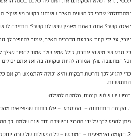
עכשיו, נראה שלא השקעתם את האנרגיה שלכם בשנה הראשונה
״מהתחלה? אחרי כל השנים האלה שאנחנו בקשר נישואין?״ התפ
״איזה קשר? אתה באמת מאמין שיש לנו קשר?״ החזירה לו שר
״יובל, על ידי קיום ארבעת הדברים האלה, אמור להיווצר לך טבע
כל טבע של מישהי אחרת, כולל אמא שלך אמור להפוך אצלך ל״
וכל המחשבה שלך אמורה להיות שקועה בה ואז אתם יכולים לה
כדי להגיע לכך נדרשת דבקות והיא יכולה להתממש רק אם כל ש
התנגשויות.
בנפש יש שלוש קומות, מלמטה למעלה:
1. הקומה התחתונה – המוטבע – אלו כוחות שמוציאים מהכוח אל הפועל, אל המעשה ממש .
ניתן להגיע לכך על ידי ההרגל והישיבה יחד שנה שלמה, כך ה
2. הקומה האמצעית – המורגש – כל הפעולות של שרה יוחק