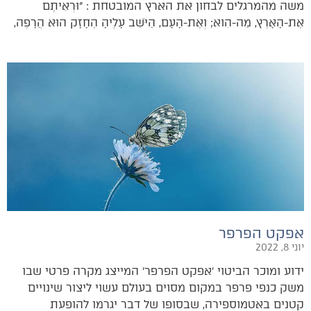
משה מהמרגלים לבחון את הארץ המובטחת : ״וּרְאִיתֶם
אֶת-הָאָרֶץ, מַה-הִוא; וְאֶת-הָעָם, הַיֹּשֵׁב עָלֶיהָ הֶחָזָק הוּא הֲרָפֶה,
אפקט הפרפר
יוני 8, 2022
ידוע ומוכר הביטוי ׳אפקט הפרפר׳ המייצג מקרה פרטי שבו
משק כנפי פרפר במקום מסוים בעולם עשוי ליצור שינויים
קטנים באטמוספירה, שבסופו של דבר יגרמו להופעת