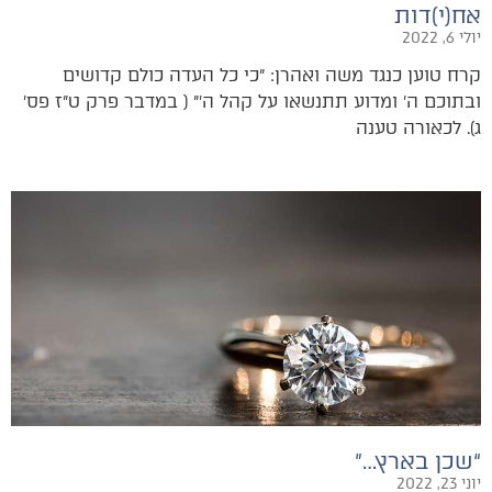
אח(י)דות
יולי 6, 2022
קרח טוען כנגד משה ואהרן: ״כי כל העדה כולם קדושים
ובתוכם ה׳ ומדוע תתנשאו על קהל ה׳״ ( במדבר פרק ט״ז פס׳
ג). לכאורה טענה
“שכן בארץ…”
יוני 23, 2022