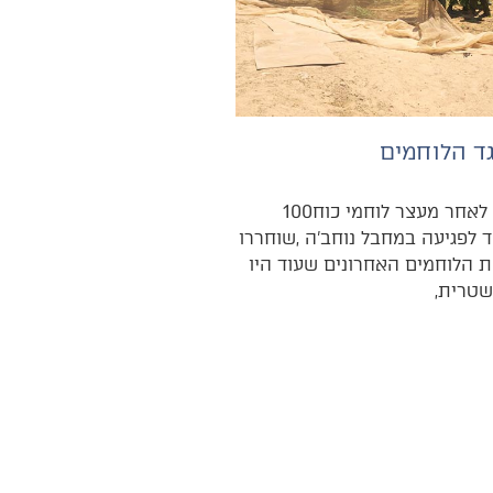
ד הלוחמים
כשלושה‭ ‬שבועות‭ ‬לאחר‭ ‬מעצר‭ ‬לוחמי‭ ‬כוח‭ ‬100‭