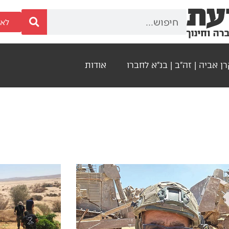
לאר
ן אביה | זה"ב | בנ"א לחברו
אודות