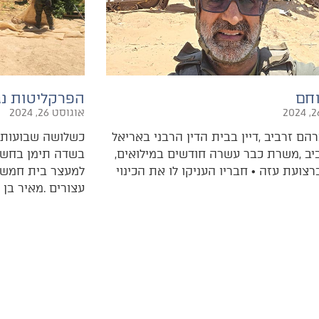
וחם
הפרקליטות נג
אוגוסט 26, 2024
‬ובתל‭ ‬אביב‭, ‬משרת‭ ‬כבר‭ ‬עשרה‭ ‬חודשים‭ ‬במילואים‭,
‬עצורים‭. ‬מאיר‭ ‬בן‭ ‬שטרית‭,