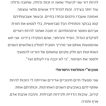
להיות דור שני לניצולי שואה זו זכות גדולה, שחובה גדולה
עוד יותר בצידה. זכות לגדול ליד אנשים מלאי עוצמה
ואמונה שעברו גיהנום ובחרו בחיים, ובעשר אצבעותיהם
קמו בבוקר והתחילו הכל מבראשית, בלי לנטוש את תורת
אביהם ומוסר אימהותיהם. זו חובה ואתגר להיות ראויים
לפיקדון הגדול, הפיזי והרוחני, שהם הפקידו בידינו. אני חש
שהמסעות אותם אני מדריך ומוביל לפולין בשלושים השנים
האחרונות הם חלק מקיום צוואתם של הורינו להמשיך
ולספר את הסיפור, “כי לא יכבה נרו לעולם ועד”.
מכון ש”י והתלמוד הישראלי
שני מפעלי חיים חינוכיים אדירים שהייתה לי הזכות להיות
שותף להם בארבעים השנים האחרונות, וכותרתם אחת:
קירוב, ערבות הדדית ולכידות חברתית, והרבה אהבת אדם,
ארץ ותורה.