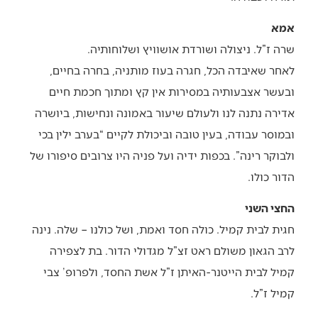
אמא
שרה ז”ל. ניצולה ושורדת אושוויץ ושלוחותיה.
לאחר שאיבדה הכל, חגרה בעוז מותניה, בחרה בחיים,
ובעשר אצבעותיה במסירות אין קץ ומתוך חכמת חיים
אדירה נתנה לנו ולעולם שיעור באמונה ונחישות, ביושרה
ובמוסר עבודה, בעין טובה וביכולת לקיים “בערב ילין בכי
ולבוקר רינה”. בכפות ידיה ועל פניה היו צרובים סיפורו של
הדור כולו.
החצי השני
חגית לבית קמיל. כולה חסד ואמת, ושל כולנו – שלה. נינה
לרב הגאון משולם ראט זצ”ל מגדולי הדור. בת לצפירה
קמיל לבית הייטנר-האיתן ז”ל אשת החסד, ולפרופ’ צבי
קמיל ז”ל.