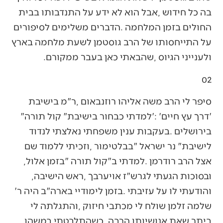
‬ולענייני‭ ‬הגיוס‭, ‬שהבאתי‭ ‬כאן‭ ‬בעבר‭ ‬ממקורם‭. ‬
02
‬‮'‬דרך‭ ‬עץ‭ ‬חיים‮'‬‭: ‬‮'‬למדתי‭ ‬כבחור‭ ‬בישיבת‭ ‬‮"‬קול‭ ‬תורה‮"‬‭
‬אצל‭ ‬הרב‭ ‬רודרמן‭. ‬למדתי‭ ‬ב"קול‭ ‬תורה‮"‬‭ ‬בזמן‭ ‬אלול‭,
‬ובסוכות‭ ‬הגעתי‭ ‬לגרש"ז‭ ‬אויערבך‭, ‬ראש‭ ‬הישיבה‭,
‬והודעתי‭ ‬לו‭ ‬על‭ ‬עזיבתי‭. ‬בזמן‭ ‬לימודיי‭ ‬בארה"ב‭ ‬היה‭ ‬ר‮'‬‭
‬ביתר‭ ‬שאת‭ ‬אנושיותו‭ ‬הרבה‭. ‬כשהתלבטתי‭ ‬במשהו‭,