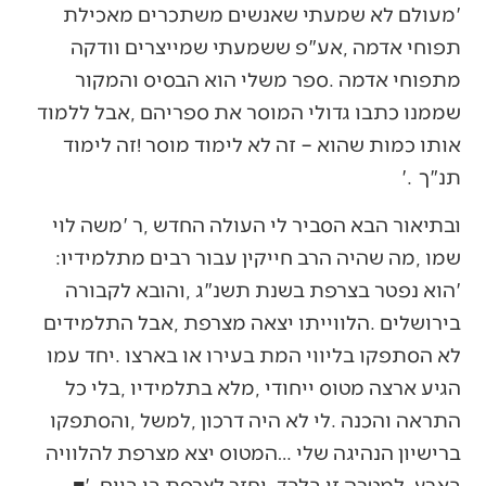
‬תנ"ך‮'‬‭.‬‮ ‬
‬שמו‭, ‬מה‭ ‬שהיה‭ ‬הרב‭ ‬חייקין‭ ‬עבור‭ ‬רבים‭ ‬מתלמידיו‭:
‬בארץ‭, ‬למטרה‭ ‬זו‭ ‬בלבד‭, ‬וחזר‭ ‬לצרפת‭ ‬בו‭ ‬ביום‮'‬‭. ‬■