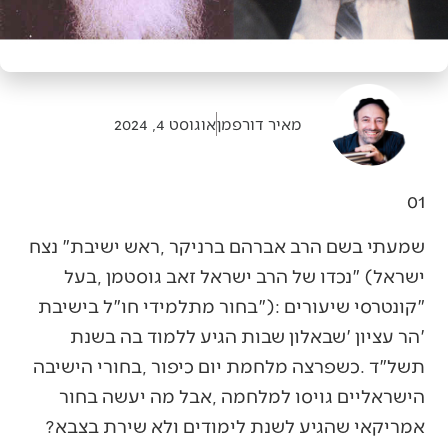
מאיר דורפמן
אוגוסט 4, 2024
01‭ ‬
‬אמריקאי‭ ‬שהגיע‭ ‬לשנת‭ ‬לימודים‭ ‬ולא‭ ‬שירת‭ ‬בצבא‭?