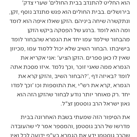
‬הוא‭ ‬החליט‭ ‬להתנדב‭ ‬בבית‭ ‬החולים‭ ‬‮'‬שערי‭ ‬צדק‮'‬‭
‬בירושלים‭. ‬בבית‭ ‬החולים‭ ‬הוא‭ ‬פגש‭ ‬מתנדב‭ ‬נוסף‭, ‬זקן‭,
‬גאון‭ ‬ישראל‭ ‬הרב‭ ‬גוסטמן‭ ‬זצ"ל‭. ‬