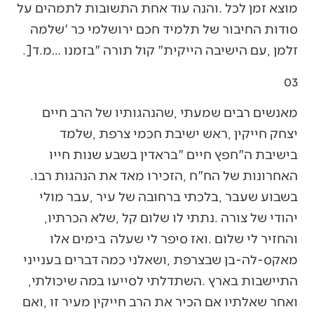
‬זלמן‭, ‬עם‭ ‬הישיבה‭ ‬הייקית‭ ‬‮"‬קול‭ ‬תורה‮"‬‭ ‬בזמנו‭… ‬מ‭.‬ד‭.] ‬
03
‬האחרונות‭ ‬של‭ ‬הח"ח‭, ‬הזכירו‭ ‬מאד‭ ‬את‭ ‬הנהגות‭ ‬רבו‭.
‬יהודי‭ ‬של‭ ‬צורה‭. ‬נתתי‭ ‬לו‭ ‬שלום‭ ‬קל‭, ‬שלא‭ ‬הכרתיו‭,
‬התיישבות‭ ‬בארץ‭. ‬השתדלתי‭ ‬לסייעו‭ ‬במה‭ ‬שיכולתי‭,