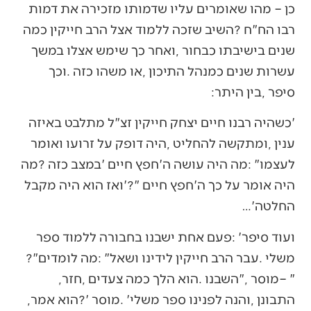
‬סיפר‭, ‬בין‭ ‬היתר‭:‬
‬החלטה‭…‬‮'‬
‬משלי‭. ‬עבר‭ ‬הרב‭ ‬חייקין‭ ‬לידינו‭ ‬ושאל‭: ‬‮"‬מה‭ ‬לומדים‭?‬‮"‬‭
‬‮–‬‭ ‬‮"‬מוסר‮"‬‭, ‬השבנו‭. ‬הוא‭ ‬הלך‭ ‬כמה‭ ‬צעדים‭, ‬חזר‭,
‬התבונן‭, ‬והנה‭ ‬לפנינו‭ ‬ספר‭ ‬משלי‭. ‬‮'‬מוסר‭?‬‮'‬‭ ‬הוא‭ ‬אמר‭,