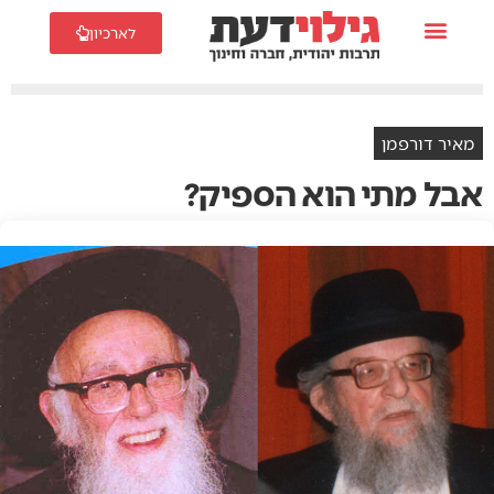
לארכיון
מאיר דורפמן
אבל‭ ‬מתי‭ ‬הוא‭ ‬הספיק‭?‬