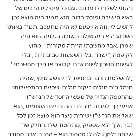
‬לעשות‭ ‬חשבון‭ ‬לשום‭ ‬אדם‭, ‬קבוצה‭ ‬או‭ ‬הלך‭ ‬מחשבתי‮'‬‭. ‬
‬דבר‭, ‬איך‭ ‬הוא‭ ‬מספיק‭, ‬מה‭ ‬הסוד‭ ‬שלו‭. ‬החלק‭ ‬שר‮'‬‭