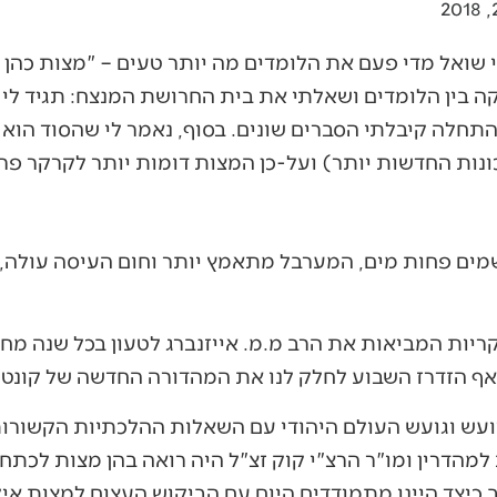
שואל מדי פעם את הלומדים מה יותר טעים – "מצות כהן ה
ה בין הלומדים ושאלתי את בית החרושת המנצח: תגיד לי
תחלה קיבלתי הסברים שונים. בסוף, נאמר לי שהסוד הוא
ונות החדשות יותר) ועל-כן המצות דומות יותר לקרקר פרי
מים פחות מים, המערבל מתאמץ יותר וחום העיסה עולה,
יות המביאות את הרב מ.מ. אייזנברג לטעון בכל שנה מחד
אף הזדרז השבוע לחלק לנו את המהדורה החדשה של קונטרסו
עש וגועש העולם היהודי עם השאלות ההלכתיות הקשורות
הדרין ומו"ר הרצ"י קוק זצ"ל היה רואה בהן מצות לכתח
וב כיצד היינו מתמודדים היום עם הביקוש העצום למצות א