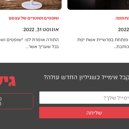
התמונה
שופטים ושוטרים של עצמנו
אוגוסט 31, 2022
פותחת בפרשיית אשת יפת
התורה אומרת לנו: ״שופטים ושו
 כותבת…
בכל שעריך אשר…
בל אימייל כשגיליון החדש עולה?
פ
0
שליחה