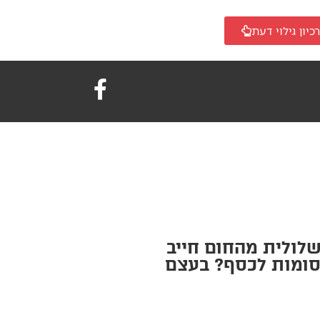
כיון גילוי דעת
לולית מהחום חייב
סומות לכסף? בעצם