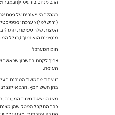
הרב מנחם בורשטיין
נובמבר 21, 2018
במהלך השיעורים על פסח אני 
(ירושלמי)? ערכתי סטטיסטיק
המצות שלך טעימות יותר? בה
מוסיפים הוא נמוך (בגלל המכ
חום המערבל
צריך לקחת בחשבון שכאשר ש
העיסה.
זו אחת מחמשת הסיבות העיקר
בהן חשש חמץ. הרב אייזנברג 
מאז המצאת מצות המכונה, רו
כבר התקבל הפסק שהן מצות למ
הניקוי והזריזות. מעניין לחש