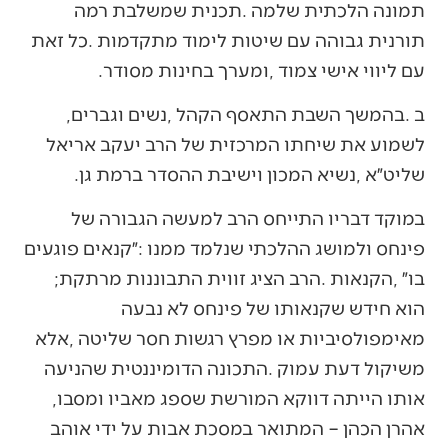
‬עם‭ ‬ליווי‭ ‬אישי‭ ‬צמוד‭, ‬ומערך‭ ‬בחינות‭ ‬מסודר‭.‬
ב‭. ‬בהמשך‭ ‬השבת‭ ‬התאסף‭ ‬הקהל‭, ‬נשים‭ ‬וגברים‭,
‬שליט״א‭, ‬נשיא‭ ‬המכון‭ ‬וישיבת‭ ‬ההסדר‭ ‬ברמת‭ ‬גן‭.‬
‬בו״‭, ‬הקנאות‭. ‬הרב‭ ‬הציג‭ ‬זווית‭ ‬התבוננות‭ ‬מרתקת‭;
‬אותו‭ ‬הייתה‭ ‬דווקא‭ ‬המורשת‭ ‬שספג‭ ‬מאביו‭ ‬ומסבו‭,