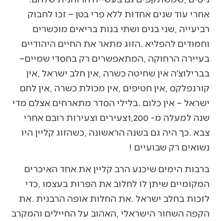
‬בעיירה‭ ‬הרחוקה‭, ‬המתאפשרים‭ ‬רק‭ ‬בחסדי‭ ‬שמיים‭ –
‬נשואים‭ ‬רק‭ ‬שבועיים‭! ‬