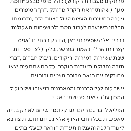
‬הבלתי‭ ‬תשוערת‭ ‬לכבוד‭ ‬המת‭ ‬ולמשפחות‭ ‬השכולות‭.‬
‬מחוזקים‭ ‬עם‭ ‬הנאה‭ ‬מרובה‭ ‬גשמית‭ ‬ורוחנית‭. ‬
‬המכון‭ ‬עו״ד‭ ‬ליאור‭ ‬פרישמן‭ ‬האגדי‭.‬