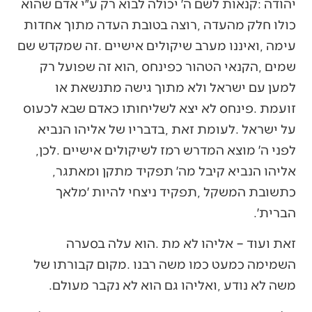
‬לפני‭ ‬ה׳‭ ‬מוצא‭ ‬המדרש‭ ‬רמז‭ ‬לשיקולים‭ ‬אישיים‭. ‬לכן‭,
‬אליהו‭ ‬הנביא‭ ‬קיבל‭ ‬מה׳‭ ‬תפקיד‭ ‬מתקן‭ ‬ומאתגר‭,
‬הברית׳‭. ‬
‬משה‭ ‬לא‭ ‬נודע‭, ‬ואליהו‭ ‬גם‭ ‬הוא‭ ‬לא‭ ‬נקבר‭ ‬מעולם‭.‬