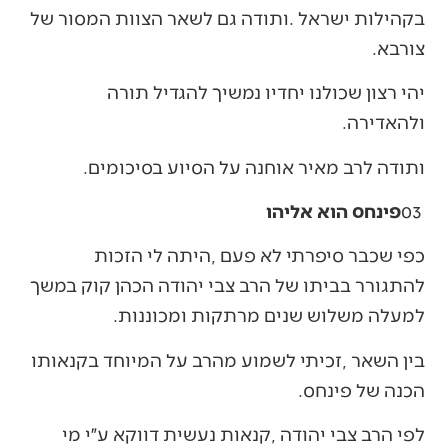
‬צורבא‭.‬
‬ולהאדירה‭. ‬
ותודה‭ ‬לרב‭ ‬מאיר‭ ‬אוחנה‭ ‬על‭ ‬הסיוע‭ ‬בסיכומים‭.‬
03‭ ‬
פינחס הוא אליהו
‬למעלה‭ ‬משלוש‭ ‬שנים‭ ‬מרתקות‭ ‬ומכוננות‭. ‬
‬הכנה‭ ‬של‭ ‬פינחס‭. ‬