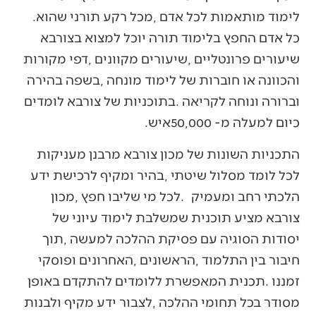
‬לימוד‭ ‬מותאמות‭ ‬לכל‭ ‬אדם‭, ‬מכל‭ ‬רקע‭ ‬תורני‭ ‬שהוא‭.
‬כיום‭ ‬למעלה‭ ‬מ-50,000‭ ‬איש‭. ‬