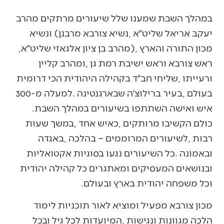
‬מכון‭ ‬התורה‭ ‬והארץ‭), ‬מהרב‭ ‬בן‭ ‬ציון‭ ‬אלגאזי‭ ‬שליט״א‭,
‬בעולם‭, ‬בעיר‭ ‬ברילוצ׳ה‭ ‬שבארגנטינה‭. ‬למעלה‭ ‬מ-300‭
‬איש‭ ‬ואישה‭ ‬השתתפו‭ ‬בשיעורים‭ ‬במהלך‭ ‬השבת‭.
‬וכל‭ ‬משפחה‭ ‬יהודית‭ ‬בארץ‭ ‬ובעולם‭. ‬