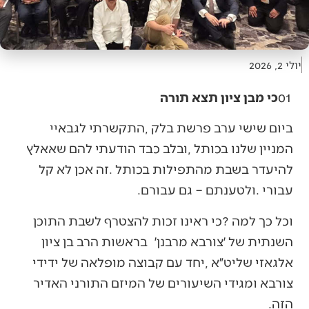
יולי 2, 2026
01‭ ‬
כי מבן ציון תצא תורה
‬עבורי‭. ‬ולטענתם‭ – ‬גם‭ ‬עבורם‭.‬
‬הזה‭.‬