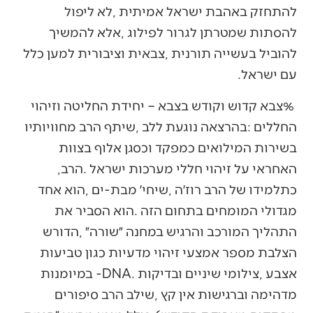
‬עם‭ ‬ישראל‭.‬
‬האחראי‭ ‬על‭ ‬זיהוי‭ ‬חללי‭ ‬מערכות‭ ‬ישראל‭. ‬הרב‭,