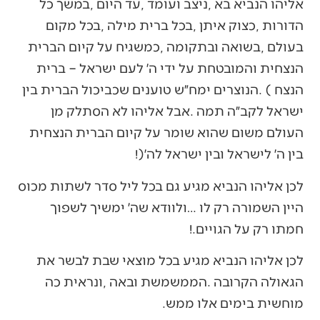
‬בין‭ ‬ה׳‭ ‬לישראל‭ ‬ובין‭ ‬ישראל‭ ‬לה׳‭!)‬
‬חמתו‭ ‬רק‭ ‬על‭ ‬הגויים‭!. ‬
‬מוחשית‭ ‬בימים‭ ‬אלו‭ ‬ממש‭. ‬