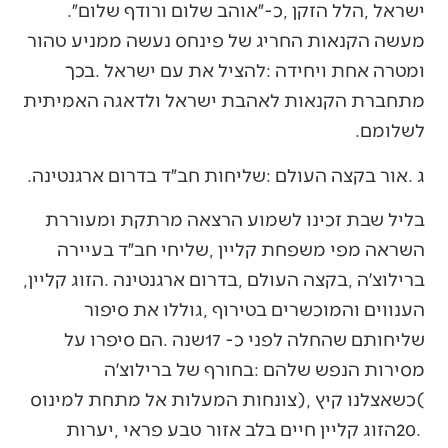
‬ישראל‭, ‬הלל‭ ‬הזקן‭, ‬כ‭-‬״אוהב‭ ‬שלום‭ ‬ורודף‭ ‬שלום״‭.
‬לשלומם‭.‬
ג‭. ‬אור‭ ‬בקצה‭ ‬העולם‭: ‬שליחות‭ ‬חב״ד‭ ‬בדרום‭ ‬ארגנטינה‭.‬
‬ברילוצ׳ה‭, ‬בקצה‭ ‬העולם‭, ‬בדרום‭ ‬ארגנטינה‭. ‬הזוג‭ ‬קליין‭,