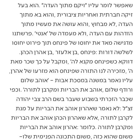
‬לשלשה‭ ‬דורות‭: ‬פינחס‭, ‬בן‭ ‬אלעזר‭, ‬בן‭ ‬אהרן‭ ‬הכהן‭.
‬ה׳‭, ‬מזכירה‭ ‬לנו‭ ‬התורה‭ ‬שפינחס‭ ‬הוא‭ ‬מזרעו‭ ‬של‭ ‬אהרן‭,
‬משום‭ ‬שהוא‭ ‬כזה‭, ‬משום‭ ‬התכונה‭ ‬הפנימית‭ ‬שלו‭ –