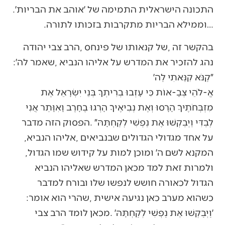
‬התכונה‭ ‬הישראלית‭ ‬התמימה‭ ‬של‭ ‬׳אוהב‭ ‬את‭ ‬הבריות׳‭.
‬‮…‬וממילא‭ ‬הבריות‭ ‬מתקרבות‭ ‬בזכותו‭ ‬לתורה‭.‬
‬נהג‭ ‬להזכיר‭ ‬את‭ ‬המדרש‭ ‬על‭ ‬אליהו‭ ‬הנביא‭, ‬שאמר‭ ‬לה׳‭:
‬״קַנֹּא‭ ‬קִנֵּאתִי‭ ‬לַה׳‭ ‬
‬על‭ ‬אחד‭ ‬מגדולי‭ ‬הגדולים‭ ‬שבנביאים‭, ‬אליהו‭ ‬הנביא‭,
‬המקנא‭ ‬לשם‭ ‬ה׳‭ ‬ומוכן‭ ‬למות‭ ‬על‭ ‬קידוש‭ ‬שמו‭ ‬הגדול‭,
‬כשהוא‭ ‬מערב‭ ‬כאן‭ ‬נגיעה‭ ‬אישית‭, ‬שהרי‭ ‬הוא‭ ‬אומר‭: