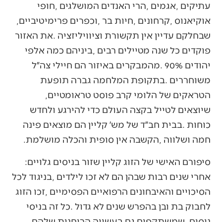
‬אוקיאנוס‭, ‬קרחונים‭, ‬חיות‭ ‬בר‭, ‬וכפרים‭ ‬פרימיטיביים‭,
‬הטראקים‭ ‬של‭ ‬הלומי‭ ‬קרב‭ ‬פוסט‭ ‬טראומטיים‭,
‬חמה‭ ‬ושלווה‭, ‬הקשבה‭ ‬אין‭ ‬סופית‭ ‬והכלה‭ ‬מושלמת‭. ‬
סיפורם‭ ‬האישי‭ ‬של‭ ‬הזוג‭ ‬קליין‭ ‬שזור‭ ‬בניסים‭ ‬גלויים‭:
‬ניסים‭, ‬שמשתקפים‭ ‬גם‭ ‬בעשייה‭ ‬הרוחנית‭ ‬שלהם‭.