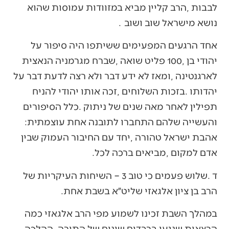
‬נושא‭ ‬מישראל‭ ‬שוב‭ ‬ושוב‭. ‬
‬והעשייה‭ ‬שלהם‭ ‬התחברו‭ ‬לתובנה‭ ‬אחת‭ ‬עוצמתית‭:
‬אדם‭ ‬למקום‭, ‬מביאים‭ ‬ברכה‭ ‬לכל‭.‬
‬הרב‭ ‬בן‭ ‬ציון‭ ‬אלגאזי‭ ‬שליט״א‭ ‬בשבת‭ ‬אחת‭.‬