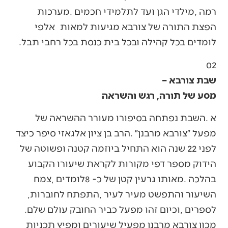
‬לומדים‭ ‬בכל‭ ‬קהילה‭ ‬ובכל‭ ‬בית‭ ‬כנסת‭ ‬בכל‭ ‬רחבי‭ ‬תבל‭.‬
02‭ ‬
שבת צורבא –
מסע של תורה, רגש והשראה
‬השיעור‭ ‬והתפשט‭ ‬מעיר‭ ‬לעיר‭, ‬התפתח‭ ‬לחוברות‭,
‬לספרים‭, ‬וכיום‭ ‬זהו‭ ‬מפעל‭ ‬כביר‭ ‬החובק‭ ‬עולם‭ ‬שלם‭.