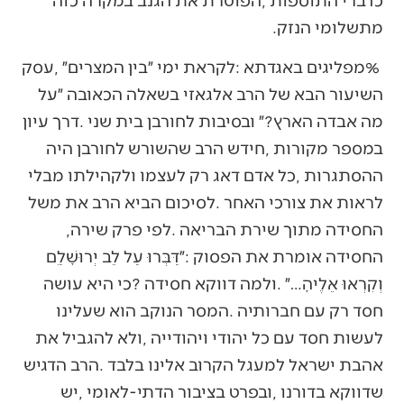
‬מתשלומי‭ ‬הנזק‭.‬
‬החסידה‭ ‬מתוך‭ ‬שירת‭ ‬הבריאה‭. ‬לפי‭ ‬פרק‭ ‬שירה‭,