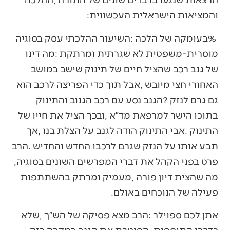
‬והמציאות‭ ‬הישראלית‭ ‬העכשווית‭:‬
‬פרט‭ ‬בפני‭ ‬הקהל‭ ‬את‭ ‬דברי‭ ‬המפרשים‭ ‬השונים‭ ‬בסוגיה‭,
‬פעילה‭ ‬של‭ ‬הנוכחים‭ ‬באולם‭.‬