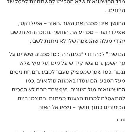
‬היוונים‭…‬
החושך‭ ‬אינו‭ ‬מכבה‭ ‬את‭ ‬האור‭. ‬האור‭ ‬‮–‬‭ ‬אפילו‭ ‬קטן‭,
‬יהודי‭ ‬מגלה‭ ‬שהנשמה‭ ‬שלו‭ ‬לא‭ ‬ניתנת‭ ‬לשבי‭.‬
‬הכיפורים‭ ‬בתוך‭ ‬חושך‭ ‬‮–‬‭ ‬ויצאו‭ ‬אל‭ ‬האור‭.‬
•‭ ‬•‭ ‬•‭ ‬