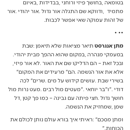
‬של‭ ‬זהות‭ ‬עמוקה‭ ‬שאי‭ ‬אפשר‭ ‬לכבות‭.‬
•‭ ‬•‭ ‬•‭ ‬
מתן‭ ‬אנגרסט
‬במעמקי‭ ‬מנהרה‭, ‬במקום‭ ‬שהוא‭ ‬ההפך‭ ‬מבית‭ ‬יהודי‭.
‬ובכל‭ ‬זאת‭ ‬‮–‬‭ ‬הם‭ ‬הדליקו‭ ‬שם‭ ‬את‭ ‬האור‭. ‬לא‭ ‬אור‭ ‬פיזי‭,
‬אלא‭ ‬את‭ ‬אור‭ ‬הנשמה‭. ‬הם‭ ‬‮"‬מרעידים‭ ‬את‭ ‬המקום‮"‬‭
‬שמן‭, ‬שמחזיק‭ ‬את‭ ‬הנשמה‭.‬
‬הכוחות‮"‬‭.‬