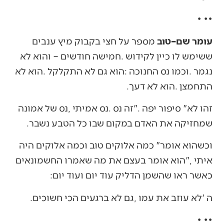
•‭ ‬•‭ ‬•‭ ‬
עומר‭ ‬שם–טוב
‬התחמצן‭.‬‭ ‬הוא‭ ‬לא‭ ‬דעך‭.‬
‬שמחזיקה‭ ‬את‭ ‬האדם‭ ‬במקום‭ ‬שבו‭ ‬כל‭ ‬הטבע‭ ‬נשבר‭.‬
‬כאשר‭ ‬ראו‭ ‬שהשמן‭ ‬הדליק‭ ‬עוד‭ ‬יום‭ ‬ועוד‭ ‬יום‭: ‬
ה‮'‬‭ ‬לא‭ ‬עוזב‭ ‬את‭ ‬עמו‭, ‬גם‭ ‬לא‭ ‬ברגעים‭ ‬הכי‭ ‬חשוכים‭.‬
•‭ ‬•‭ ‬•‭ ‬