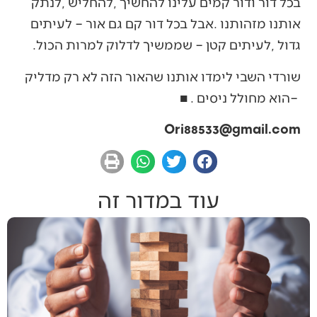
‬גדול‭, ‬לעיתים‭ ‬קטן‭ ‬‮–‬‭ ‬שממשיך‭ ‬לדלוק‭ ‬למרות‭ ‬הכול‭.‬
‬‮–‬‭ ‬הוא‭ ‬מחולל‭ ‬ניסים‭. ‬ ■
Ori88533@gmail.com
עוד במדור זה