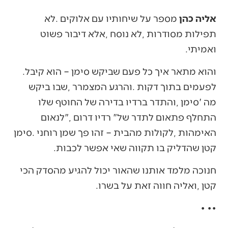
אליה‭ ‬כהן
‬ואמיתי‭.‬
והוא‭ ‬מתאר‭ ‬איך‭ ‬כל‭ ‬פעם‭ ‬שביקש‭ ‬סימן‭ ‬‮–‬‭ ‬הוא‭ ‬קיבל‭.
‬קטן‭ ‬שהדליק‭ ‬בו‭ ‬תקווה‭ ‬שאי‭ ‬אפשר‭ ‬לכבות‭.‬
‬קטן‭, ‬ואליה‭ ‬חווה‭ ‬זאת‭ ‬על‭ ‬בשרו‭.‬
•‭ ‬•‭ ‬•‭ ‬