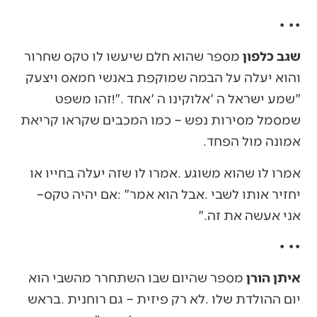
•‭ ‬•‭ ‬•‭ ‬
שגב‭ ‬כלפון
‬אמונה‭ ‬מול‭ ‬הפחד‭.‬
‬יחזיר‭ ‬אותו‭ ‬לשבי‭. ‬אבל‭ ‬הוא‭ ‬אמר‭: ‬‮"‬אם‭ ‬יהיה‭ ‬טקס‭ ‬‮–‬‭
‬אני‭ ‬אעשה‭ ‬את‭ ‬זה‮"‬‭.‬
•‭ ‬•‭ ‬•‭ ‬
איתן‭ ‬הורן