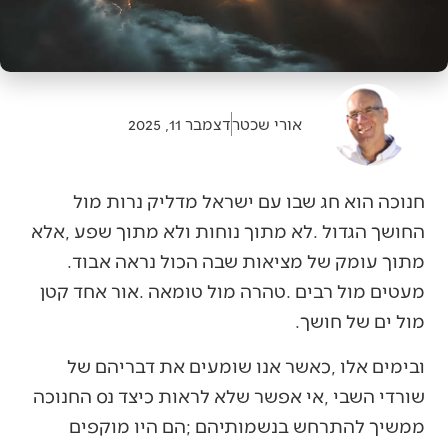
אורי שכטר
דצמבר 11, 2025
‬מתוך‭ ‬עומק‭ ‬של‭ ‬מציאות‭ ‬שבה‭ ‬הכול‭ ‬נראה‭ ‬אבוד‭.
‬מול‭ ‬ים‭ ‬של‭ ‬חושך‭.‬