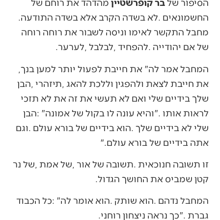
הסיפור‭ ‬של‭ ‬
בר‭ ‬קופרשטיין
‬החשמונאים‭. ‬לא‭ ‬בשדה‭ ‬הקרב‭ ‬אלא‭ ‬בשדה‭ ‬התודעה‭.
‬של‭ ‬אם‭ ‬יהודייה‭. ‬להפחיד‭, ‬לבלבל‭, ‬לערער‭.‬
המחבל‭ ‬אמר‭ ‬לה‭ ‬‮"‬את‭ ‬חייבת‭ ‬לפעול‭ ‬יותר‭ ‬למען‭ ‬בנך‭,
‬אתה‭ ‬בידיים‭ ‬של‭ ‬בורא‭ ‬עולם‮"‬‭.‬
‬קטן‭ ‬שמביס‭ ‬את‭ ‬החושך‭ ‬הגדול‭.‬
‬גברת‮"‬‭. ‬כך‭ ‬נראה‭ ‬ניצחון‭ ‬רוחני‭.‬