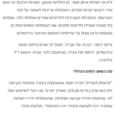
ורק אז יוצרות איתן קשר. הן החליטו שעקב הפניות הרבות הן יעשו
סדר ויגבשו קווים מנחים: השמלות צריכות לשמור על קווי
הצניעות, והחברות מעבירות למיזמים אחרים שמלות כלה, שמלות
בת מצווה ואפילו חליפות חתנים. את השמלות המתאימות הן
אוספות כרגע אצלן עד שייפתח המקום המיועד בירושלים.
מיזם דומה, '
הבית
של
אביה
', פועל זה שנים ברחוב שטנר
בירושלים, יוזמת קרן
אביה
, שהוקמה לזכר
אביה
יהושע ז"ל
גולדברג.
מה המשך החזון הגדול?
"ש'אחת לשנייה' תהיה חנות שמעוצבת בצורה מזמינה ונעימה
ולא כמו ארון בגדים מבולגן, שצריך לברור מה ראוי לשימוש ומה
לא. שהחנות תהיה קבועה ופתוחה, שהשמלות יהיו דינמיות,
שתמיד יהיו לקוחות ותמיד יהיו תורמות", חולמת מיכל.