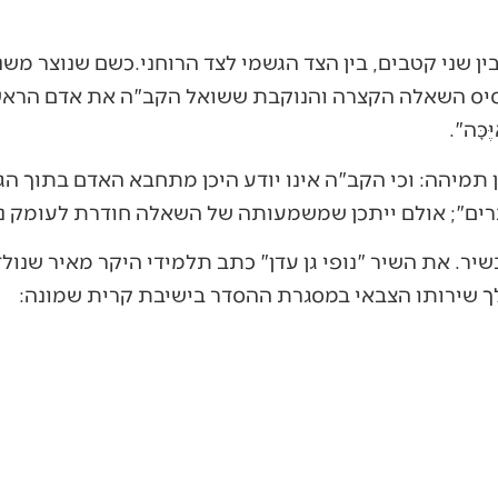
ין שני קטבים, בין הצד הגשמי לצד הרוחני.כשם שנוצר משנ
יס השאלה הקצרה והנוקבת ששואל הקב"ה את אדם הראשון לא
ּכָּה".
תמיהה: וכי הקב"ה אינו יודע היכן מתחבא האדם בתוך הגן?
דברים"; אולם ייתכן שמשמעותה של השאלה חודרת לעומק נ
יר. את השיר "נופי גן עדן" כתב תלמידי היקר מאיר שנולד
לך שירותו הצבאי במסגרת ההסדר בישיבת קרית שמונה: