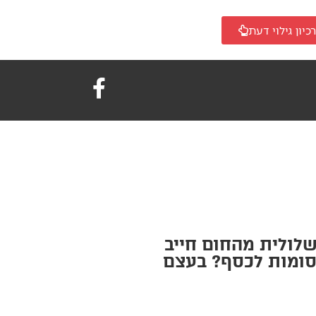
כיון גילוי דעת
לולית מהחום חייב
סומות לכסף? בעצם