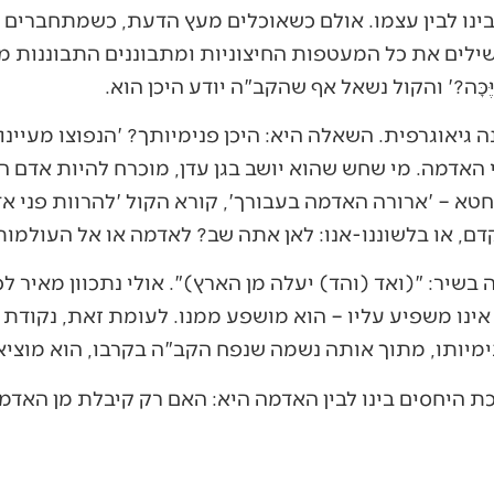
ינו לבין עצמו. אולם כשאוכלים מעץ הדעת, כשמתחברים א
ילים את כל המעטפות החיצוניות ומתבוננים התבוננות מ
ּכָּה?' והקול נשאל אף שהקב"ה יודע היכן הוא.
יאוגרפית. השאלה היא: היכן פנימיותך? 'הנפוצו מעיינותי
האדמה. מי שחש שהוא יושב בגן עדן, מוכרח להיות אדם ה
טא – 'ארורה האדמה בעבורך', קורא הקול 'להרוות פני אד
, או בלשוננו-אנו: לאן אתה שב? לאדמה או אל העולמות
בשיר: "(ואד (והד) יעלה מן הארץ)". אולי נתכוון מאיר ל
ינו משפיע עליו – הוא מושפע ממנו. לעומת זאת, נקודת
מיותו, מתוך אותה נשמה שנפח הקב"ה בקרבו, הוא מוציא
היחסים בינו לבין האדמה היא: האם רק קיבלת מן האדמ