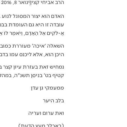
הרב אביחי קצין
ינואר 8, 2016
האדם הוא יצור המסוגל לנוע ב
עובדה זו היא גם העומדת בבס
אֱ-לֹקִים אֶל הָאָדָם, וַיֹּאמֶר לוֹ אַיֶ
השאלה 'איכה' מעוררת כמובן 
היכן הוא, אלא ליכנס עמו ב
נמחיש זאת בעזרת עיון קצר בש
קטיף בט' בניסן תשנ"ה, במה
ממעמקי גן עדן
בלב היער
ואת ערום ועריה
(באכלך מעץ הדעת)