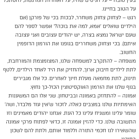
בעין טובה – על הניסים שהיו, על האחדות המרגשת, להסתכל
על הטוב בחיינו.
רגש – לצחוק צחוק משחרר, לבכות בכי של פורקן (אם
הילדים שואלים 'אמא, למה את בוכה?' אפשר לספר להם
שעם ישראל נמצא בצרה, יש יהודים עצובים ואני עצובה
איתם). בכי וצחוק משחררים בגופנו את הורמון הדופמין
החשוב.
משפחה – להתקרב למשפחה שלנו, המצומצמת והמורחבת,
לתת לילדים חיבוק ארוך, להחזיק את היד לאחד הילדים, ללטף
תינוק, לתת מחמאה מעלת חיוך לאחרים. כל אלו מגבירים
בגוף שלנו את הורמון האוקסיטוצין הכול-כך נחוץ.
אמונה – להתחזק באמונה ובביטחון. שני אלו הם המשענות
האימתיות שלנו במצבים כאלה. לזכור ש'אין עוד מלבדו', ושה'
שומר עלינו ומשגיח עלינו כל העת. אנחנו יהודים מאמינים וזו
התשובה שלנו. כדי להזין אמונה זו, כדאי לפתוח פרקי אמונה
שהשאירו לנו חכמי התורה וללמוד אותם, ולתת להם לשכון