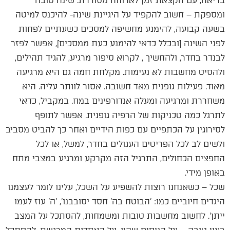
בריאה, עם הקצאת זמן לארוחה מסודרת. שינה טובה
ומספקת – חשוב להקפיד על היגיינת שינה- להיכנס למיטה
בשעה קבועה, להימנע מחשיפה למסכים כשעתיים לפחות
לפני השינה [ובכלל כדאי להימנע כעת ממסכים], אפשר לפזר
לבנדר בחדר, ולהחשיך , לקרוא סיפור מרגיע, להגיד תהילים,
ולהסיט מחשבות לא נעימות. מקלחת חמה גם היא מרגיעה
מאוד. פעילות גופנית מאד חשובה. אסור לוותר עליה. היא
משחררת ומרגיעה ומעלה אנדורפינים במח. במקביל, כדאי
לתרגל כמה טכניקות של הרפיה גופנית. אפשר לתופף
לסירוגין על הכתפיים עם כפות הידיים ואחר כך להביט מסביב
ולשים לב לכל הפריטים העגולים בחדר, למשל, או לכל
החפצים הכחולים, התרגיל הזה מקרקע ומרגיע במצבי מתח
באופן מידי.
שכל – כשאנחנו רוצות להשפיע על השכל, עלינו לומר לעצמנו
היגדים חיוביים כמו: 'הבוטח בה' חסד יסובבנו', 'ה' עוז לעמו
ייתן'. לחשוב מחשבות טובות ומשמחות, להסתכל על המצב