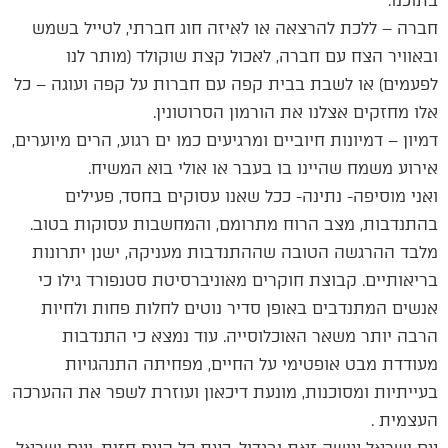
בתוכנו.
חברה – ללכת להרצאה או לאיזה חוג חברתי, לטייל בשמש
ובאוויר הצח עם חברה, לאכול קצת שוקולד (מותר לנו
לפעמים) או לשבת בבית קפה עם חברות על קפה ועוגה – כל
אלו מחזקים אצלנו את הורמון הסרוטונין.
דמיון – דמיונות חיוביים ומרגיעים כמו ים רגוע, הרים מיוערים,
אירוע משמח שהיינו בו בעבר או אולי בוא המשיח.
ואני מוסיפה- נתינה- ככל שאנו עסוקים בחסד, פעילים
בהתנדבות, מצב הרוח מתרומם, והמחשבות עסוקות בטוב.
מלבד ההרגשה הטובה שההתנדבות מעניקה, ישנן יתרונות
בריאותיים. קבוצת חוקרים מאוניברסיטת סטנפורד גילו כי
אנשים המתנדבים באופן סדיר נוטים לחלות פחות ולחיות
הרבה יותר משאר האוכלוסייה. עוד נמצא כי התנדבות
מעודדת מבט אופטימי על החיים, מפחיתה התנהגויות
בעייתיות ומסוכנות, מונעת דיכאון ועוזרת לשפר את ההערכה
העצמית .