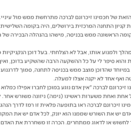
זאת של חכמינו זיכרונם לברכה מתרחשת ממש מול עיניי.
 קניון התחנה המרכזית בירושלים, היה בקומה השלישית ד
בקומה הראשונה ממש בכניסה, מישהו בהנהלה הבכירה של 
הלך ולמנוע אותו, אבל לא הצלחתי. בעל דוכן הנקניקיות
 והוא סיפר לי על כל ההשקעה הרבה שהשקיע בדוכן, ואי
במיוחד שהדוכן מוצב ממש בכניסה לתחנה, סמוך לדרגנוע 
טה ואף אחד לא יקנה אצלו למעלה.
זיכרונם לברכה "אין אדם נוגע במוכן לחברו אפילו כמלוא
אחת ואחת משערות ראשינו (נימה) ניזונה משורש אחר. 
ינו זיכרונם לברכה ראו בתופעה פלאית זו רמז לדרך הנהגת
 אדם יש את השורש שממנו הוא יונק, לכל אדם יש את המק
יך לחשוש או לדאוג ממתחרים. הכרה זו משחררת את האד