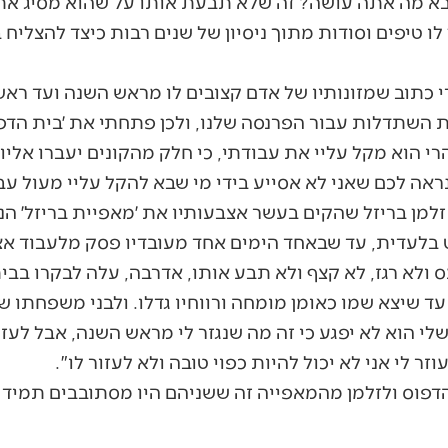
בא מה אתה עושה? זה שלא תבעת אותו על שהוא מסיג את 
לו טיפים וסודות מתוך ניסיון של שנים רבות כיצד להצליח 
 כתוב שמזונותיו של אדם קצובים לו מראש השנה ועד רא
ת השתדלות עבור הפרנסה שלנו, ולכן פתחתי את ׳בית הדפו
רי הוא מקל עליי את עבודתי, כי חלק מהקונים יעברו אליו 
אה לכם שאני לא אסייע בידי מי שבא להקל עליי מעול עב
למן בריזל שהקים בעשר אצבעותיו את ׳מאפיית בריזל׳ הנ
בלעדית, עד שבאחד הימים אחד מעובדיו פסק מלעבוד אצל
ולא רגז, לא קצף ולא תבע אותו, אדרבה, עלה לבקרו בביתו 
 עד שיצא שמו כאומן מומחה ורווחיו גדלו. ולבני משפחתו 
י הוא לא יפגע כי זה מה שנגזר לי מראש השנה, אבל לעזור
וזר לי אני לא יכול להיות כפוי טובה ולא לעזור לו".
וס ולזלמן מהמאפייה זה ששניהם היו מסתובבים תמיד כ