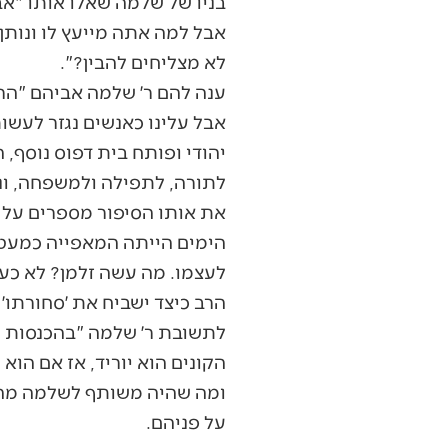
בניו של שלמה שאלו אותו "א
אבל למה אתה מייעץ לו ונותן 
לא מצליחים להבין?".
ענה להם ר׳ שלמה אביהם "הרי
אבל עלינו כאנשים נגזר לעשו
יהודי ופותח בית דפוס נוסף, ה
לתורה, לתפילה ולמשפחה, ונר
את אותו הסיפור מספרים על ז
הימים הייתה המאפייה כמעט 
לעצמו. מה עשה זלמן? לא כעס 
הרב כיצד ישביח את ׳סחורתו׳
לתשובת ר׳ שלמה "בהכנסות של
הקונים הוא יוריד, אז אם הוא ע
ומה שהיה משותף לשלמה מהדפ
על פניהם.