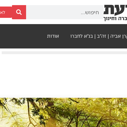
לאר
ן אביה | זה"ב | בנ"א לחברו
אודות