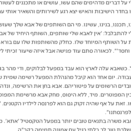
 על דברים מדהימים שהם עשו, עושים או מתכננים לעשות
 בחדר הישיבות והאיש יצא רגע לשירותים והשאיר אותי עם 
, תכננו, בנינו, עשינו. מי הם השותפים של אבא שלך שעוש
לי להתבלבל: 'אין לאבא שלי שותפים, השותף היחיד של אבא
על השותף המיוחד שלו. כחלק מהשותפות שלו עם בורא עו
סד'". לכאורה סתם עוד פגישה אבל איזה שיעור זכיתי ל
ל. כשאבא עלה לארץ הוא עבד במפעל לבלוקים, ודי מהר בג
עבודה. יום אחד הוא קיבל מהנהלת המפעל רשימה שמית 
ובדים הרשומים על פיטוריהם. אבא בחן את הרשימה, ונדה
 בין המפוטרים. מיד, ללא היסוס, מחק אבא מרשימת המפו
ו. זאת על אף שהיה זקוק גם הוא לפרנסה לילדיו הקטנים. 
פרנסתנו".
בא משרה בתנאים טובים יותר במפעל הטקסטיל 'אתא'. 
שלבת טוב לב בלתי רגיל עם אמונה תמימה בקב"ה.