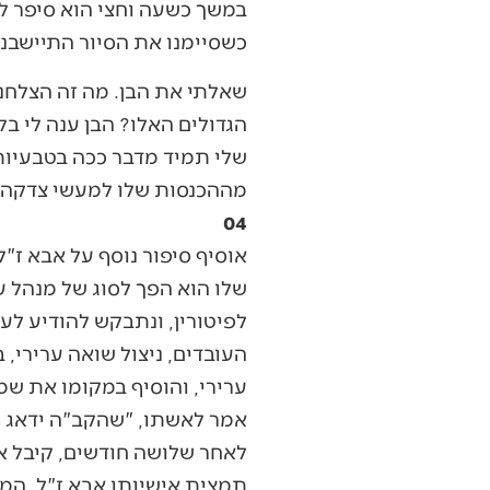
במשך כשעה וחצי הוא סיפר לי
כשסיימנו את הסיור התיישבנו
שאלתי את הבן. מה זה הצלחנו
הגדולים האלו? הבן ענה לי ב
שלי תמיד מדבר ככה בטבעיות 
מההכנסות שלו למעשי צדקה וח
04
אוסיף סיפור נוסף על אבא ז"
שלו הוא הפך לסוג של מנהל 
לפיטורין, ונתבקש להודיע לע
העובדים, ניצול שואה ערירי,
ערירי, והוסיף במקומו את שמ
אמר לאשתו, "שהקב"ה ידאג ל
לאחר שלושה חודשים, קיבל א
תמצית אישיותו אבא ז"ל, המ