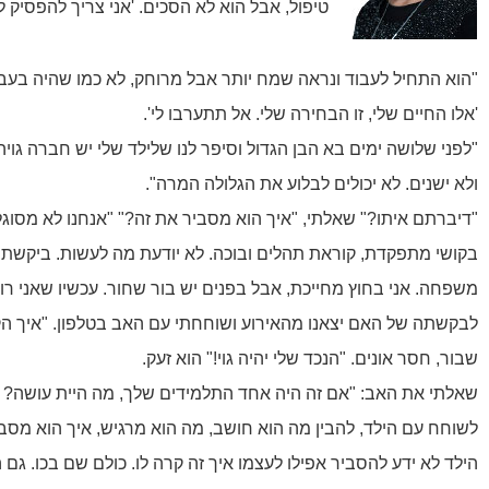
טיפול, אבל הוא לא הסכים. 'אני צריך להפסיק ל
"הוא התחיל לעבוד ונראה שמח יותר אבל מרוחק, לא כמו שהיה בעבר
'אלו החיים שלי, זו הבחירה שלי. אל תתערבו לי'.
"‌לפני שלושה ימים בא הבן הגדול וסיפר לנו שלילד שלי יש חברה גויה
ולא ישנים. לא יכולים לבלוע את הגלולה המרה".
"דיברתם איתו?" שאלתי, "איך הוא מסביר את זה?" "אנחנו לא מסוגל
בקושי מתפקדת, קוראת תהלים ובוכה. לא יודעת מה לעשות. ביקשתי מה
משפחה. אני בחוץ מחייכת, אבל בפנים יש בור שחור. עכשיו שאני ר
לבקשתה של האם יצאנו מהאירוע ושוחחתי עם האב בטלפון. "איך הקשר
שבור, חסר אונים. "הנכד שלי יהיה גוי!" הוא זעק.
שאלתי את האב: "אם זה היה אחד התלמידים שלך, מה היית עושה? ומ
לשוחח עם הילד, להבין מה הוא חושב, מה הוא מרגיש, איך הוא מסביר
‌הילד לא ידע להסביר אפילו לעצמו איך זה קרה לו. כולם שם בכו. ג