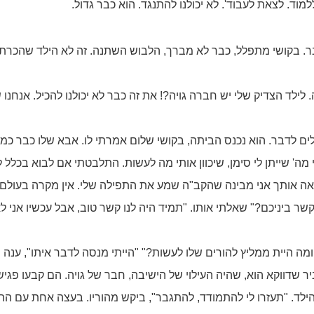
למוד. לצאת לעבוד'. לא יכולנו להתנגד. הוא כבר גדול.
. בקושי מתפלל, כבר לא מברך, הלבוש השתנה. זה לא הילד שהכרתי. 
. לילד הצדיק שלי יש חברה גויה?! את זה כבר לא יכולנו להכיל. אנחנו
ים לדבר. הוא נכנס הביתה, בקושי שלום אמרתי לו. אבא שלו כבר כמה 
' שייתן לי סימן, שיכוון אותי מה לעשות. התלבטתי אם לבוא בכלל לאי
ואה אותך אני מבינה שהקב"ה שמע את התפילה שלי. אין מקרה בעולם"
 ביניכם?" שאלתי אותו. "תמיד היה לנו קשר טוב, אבל עכשיו אני לא
ה היית ממליץ להורים שלו לעשות?" "הייתי מנסה לדבר איתו", ענה
 שדווקא הוא, שהיה העילוי של הישיבה, חבר של גויה. הם קבעו פגיש
ם הילד. "תעזרו לי להתמודד, להתגבר", ביקש מהוריו. בעצה אחת עם הה