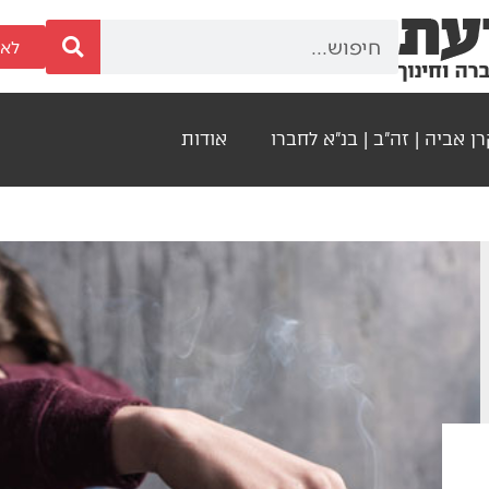
לאר
ן אביה | זה"ב | בנ"א לחברו
אודות