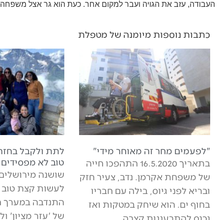
העבודה, עזב את הגויה ועבר למקום אחר. כעת הוא גר אצל משפחה ר
כתבות נוספות מיומנה של מטפלת
"לפעמים מחר זה מאוחר מידי"
לתת ולקבל בחזר
טוב לא מפסידים
בתאריך 16.5.2020 התהפכו חייה
שושנה מירושלים
של משפחת אקרמן. נדב, צעיר חזק
לעשות קצת טוב ב
ובריא לפני גיוס, בילה עם חבריו
התנדבה במערך ה
בחוף ים. הוא שיחק במטקות ואז
של 'עזר מציון' ול
נכנס להתרעננות קצרה