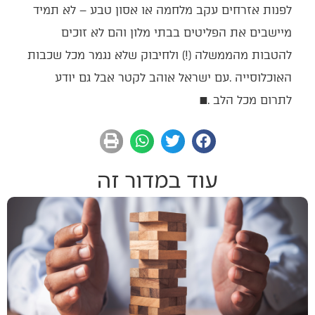
‬לתרום‭ ‬מכל‭ ‬הלב‭. ‬
■
עוד במדור זה