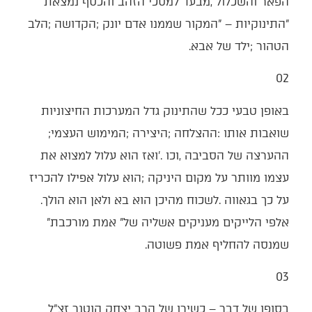
‬הטהור‭; ‬ילד‭ ‬של‭ ‬אבא‭.‬
02‭ ‬
‬שואבות‭ ‬אותו‭: ‬ההצלחה‭; ‬היצירה‭; ‬המימוש‭ ‬העצמי‭;
‬על‭ ‬כך‭ ‬בגאווה‭. ‬לשכוח‭ ‬מהיכן‭ ‬הוא‭ ‬בא‭ ‬ולאן‭ ‬הוא‭ ‬הולך‭.
‬אלפי‭ ‬הלייקים‭ ‬מעניקים‭ ‬אשליה‭ ‬של‭ ‬‮"‬אמת‭ ‬מורכבת‮"‬‭
‬שמנסה‭ ‬להחליף‭ ‬אמת‭ ‬פשוטה‭.‬
03‭ ‬