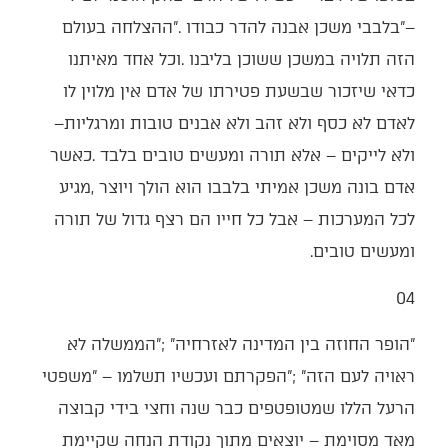
‬לאדם‭ ‬לא‭ ‬כסף‭ ‬ולא‭ ‬זהב‭ ‬ולא‭ ‬אבנים‭ ‬טובות‭ ‬ומרגליות‭ ‬‮–‬‭
‬ומעשים‭ ‬טובים‭.‬
04‭ ‬