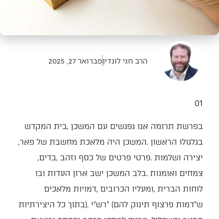
הרב חגי לונדין
פברואר 27, 2025
01‭ ‬
‬בגלגולו‭ ‬הראשון‭. ‬המשכן‭ ‬היה‭ ‬מלאכת‭ ‬מחשבת‭ ‬של‭ ‬פאר‭,
‬יצירה‭ ‬ושלמות‭. ‬פרטי‭ ‬פרטים‭ ‬של‭ ‬כסף‭ ‬וזהב‭, ‬בדים‭,