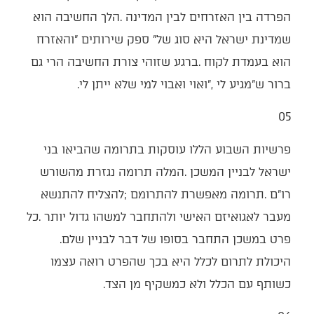
‬ברור‭ ‬ש"מגיע‭ ‬לי‮"‬‭, ‬ואוי‭ ‬ואבוי‭ ‬למי‭ ‬שלא‭ ‬ייתן‭ ‬לי‭.‬
05‭ ‬
‬פרט‭ ‬במשכן‭ ‬התחבר‭ ‬בסופו‭ ‬של‭ ‬דבר‭ ‬לבניין‭ ‬שלם‭.
‬כשותף‭ ‬עם‭ ‬הכלל‭ ‬ולא‭ ‬כמשקיף‭ ‬מן‭ ‬הצד‭.‬