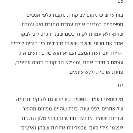
06‭ ‬
‬עצמם‭ ‬כיחידה‭ ‬אחת‭, ‬וממילא‭ ‬הביקורת‭ ‬תהיה‭ ‬עניינית‭,
‬פחות‭ ‬ארסית‭ ‬וללא‭ ‬איומים‭.‬
07‭ ‬