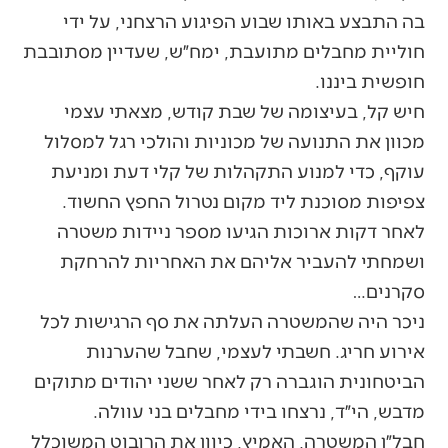
בה התבצע באותו שבוע הפיגוע הרצחני, על ידי
חוליית מחבלים מתועבת, ימח״ש, שעדיין מסתובבת
חופשית ביננו.
חיש קל, בעיצומה של שבת קודש, מצאתי עצמי
מכוון את התנועה של מכוניות והולכי רגל למסלול
עוקף, כדי למנוע התקהלות של קלי דעת ומניעת
צפיפות מסוכנת ליד מקום נטרול החפץ החשוד.
לאחר דקות ארוכות הגיעו מספר ניידות משטרה
ושמחתי להעביר אליהם את האחריות להרחקת
סקרנים…
ניכר היה שהמשטרה העלתה את סף הרגישות לכל
אירוע חריג. חשבתי לעצמי, שחבל שהערנות
הביטחונית הוגברה רק לאחר ששני יהודים מתוקים
מדבש, הי״ד, נרצחו בידי מחבלים בני עוולה.
חבל״ן המשטרה, האמיץ, כיוון את הרובוט המשוכלל