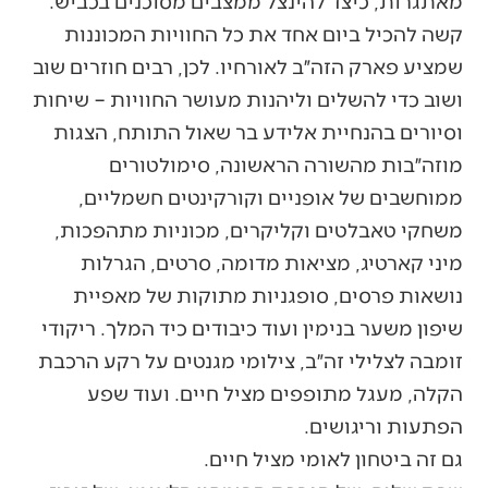
מאתגרות, כיצד להינצל ממצבים מסוכנים בכביש.
קשה להכיל ביום אחד את כל החוויות המכוננות
שמציע פארק הזה״ב לאורחיו. לכן, רבים חוזרים שוב
ושוב כדי להשלים וליהנות מעושר החוויות – שיחות
וסיורים בהנחיית אלידע בר שאול התותח, הצגות
מוזה״בות מהשורה הראשונה, סימולטורים
ממוחשבים של אופניים וקורקינטים חשמליים,
משחקי טאבלטים וקליקרים, מכוניות מתהפכות,
מיני קארטיג, מציאות מדומה, סרטים, הגרלות
נושאות פרסים, סופגניות מתוקות של מאפיית
שיפון משער בנימין ועוד כיבודים כיד המלך. ריקודי
זומבה לצלילי זה״ב, צילומי מגנטים על רקע הרכבת
הקלה, מעגל מתופפים מציל חיים. ועוד שפע
הפתעות וריגושים.
גם זה ביטחון לאומי מציל חיים.