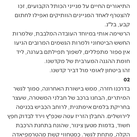
התיאורים החיים על מנייני הכותל הקבועים, זכו
להצטרף לאחד המניינים הוותיקים ואפילו לחתום
קבע, בל״נ.
הרשימה אותי במיוחד העובדה המלבבת, שלמרות
החשש הביטחוני ולמרות הגשמים המרובים הגיעו
אין ספור מתפללים, לשפוך תפילתם בערגה, ליד
חומת ההגנה המערבית של מקדשנו.
זהו ביטחון לאומי מול דביר קדשנו.
02
בדרכנו חזרה, ממש בישורת האחרונה, סמוך לגשר
המיתרים, הבחנו ברכב של חבלני המשטרה, שעצר
בחריקת בלמים אימתנית, לרוחב הכביש בכניסה
לירושלים. החבלן הזריז עטה שכפ״ץ וירד לבדוק חפץ
חשוד, בדמות מטען צינור, שהונח בתחנת הרכבת
הקלה, מתחת לגשר. כמטחווי קשת מהטרמפיאדה