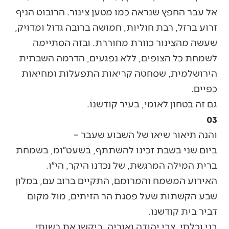
אל עבר החפץ שנראה כמו מטען צינור. הרובוט הניף
זרוע ברזל, רבת חוליות, חמושה ברובה גדול ומדויק,
שעשה מהצינור כוורת מחוררת. ובזה הסתיימה
לשמחת כל הצופים, ללא נפגעים, הדרמה השבתית
הירושלמית, שסחטה קריאות התפעלות ומחיאות
כפיים.
גם זה בטחון לאומי, בעיר קודשנו.
03
והנה תיאור שיאו של השבוע שעבר –
ביום שני בשבת זכינו להשתתף, בשעט״ומ, בשמחת
ברית המילה המרגשת, של נכדנו היקר, הי״ו.
האירוע המשמח והמרומם, התקיים ברוב עם, במלון
שבע הקשתות שעל פסגת הר הזיתים, מול מקום
דביר בית קודשנו.
בני וכלתי, צבי יהודה ואוריה, ביקשו את רשותי,