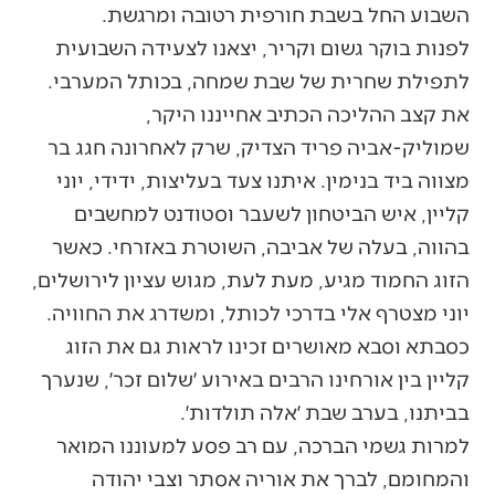
השבוע החל בשבת חורפית רטובה ומרגשת.
לפנות בוקר גשום וקריר, יצאנו לצעידה השבועית
לתפילת שחרית של שבת שמחה, בכותל המערבי.
את קצב ההליכה הכתיב אחייננו היקר,
שמוליק-אביה פריד הצדיק, שרק לאחרונה חגג בר
מצווה ביד בנימין. איתנו צעד בעליצות, ידידי, יוני
קליין, איש הביטחון לשעבר וסטודנט למחשבים
בהווה, בעלה של אביבה, השוטרת באזרחי. כאשר
הזוג החמוד מגיע, מעת לעת, מגוש עציון לירושלים,
יוני מצטרף אלי בדרכי לכותל, ומשדרג את החוויה.
כסבתא וסבא מאושרים זכינו לראות גם את הזוג
קליין בין אורחינו הרבים באירוע ׳שלום זכר׳, שנערך
בביתנו, בערב שבת ׳אלה תולדות׳.
למרות גשמי הברכה, עם רב פסע למעוננו המואר
והמחומם, לברך את אוריה אסתר וצבי יהודה