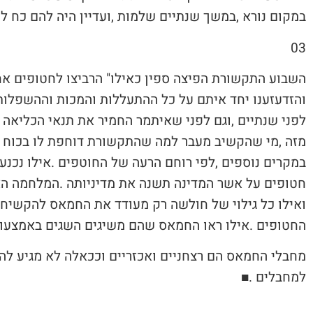
‬במקום‭ ‬נורא‭, ‬במשך‭ ‬שנתיים‭ ‬שלמות‭, ‬ועדיין‭ ‬היה‭ ‬להם‭ ‬כח‭ ‬לעמוד‭ ‬איתן‭ ‬לטובת‭ ‬העם‭ ‬שלהם‭. ‬גבורה‭ ‬מעוררת‭ ‬השראה‭.‬
03‭ ‬
‬החטופים‭. ‬אילו‭ ‬ראו‭ ‬החמאס‭ ‬שהם‭ ‬משיגים‭ ‬השגים‭ ‬באמצעות‭ ‬עינוי‭ ‬החטופים‭ ‬‮–‬‭ ‬הם‭ ‬לא‭ ‬היו‭ ‬מוותרים‭ ‬על‭ ‬החטופים‭ ‬לעולם‭.‬
‬למחבלים‭. ‬
■