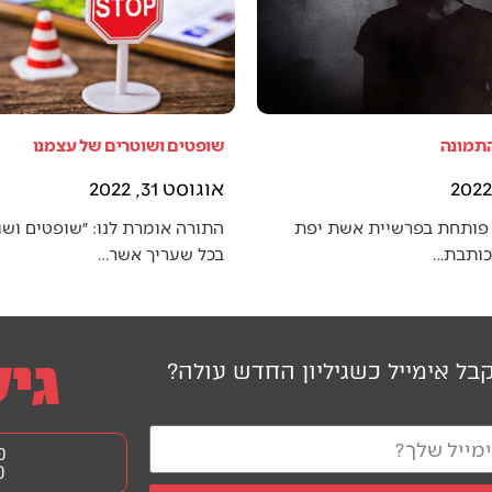
התמונה
שופטים ושוטרים של עצמנו
אוגוסט 31, 2022
פותחת בפרשיית אשת יפת
התורה אומרת לנו: ״שופטים ושו
 כותבת…
בכל שעריך אשר…
בל אימייל כשגיליון החדש עולה?
פ
0