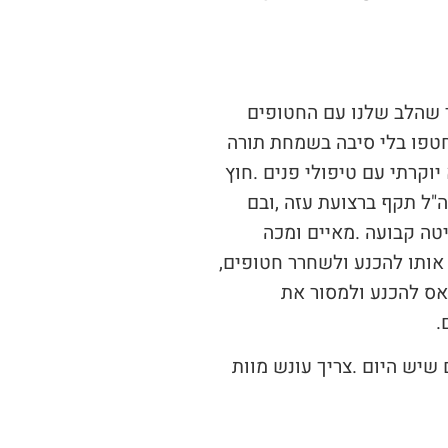
‬חטופים‭ ‬על‭ ‬אשר‭ ‬המדינה‭ ‬תשנה‭ ‬את‭ ‬מדיניותה‭. ‬המלחמה‭ ‬האחרונה‭ ‬הוכיחה‭ ‬יותר‭ ‬מכל‭ ‬שרק‭ ‬יד‭ ‬תקיפה‭ ‬על‭ ‬חמאס‭ ‬מביאה‭ ‬אותו‭ ‬להכנע‭ ‬ולשחרר‭ ‬חטופים‭,