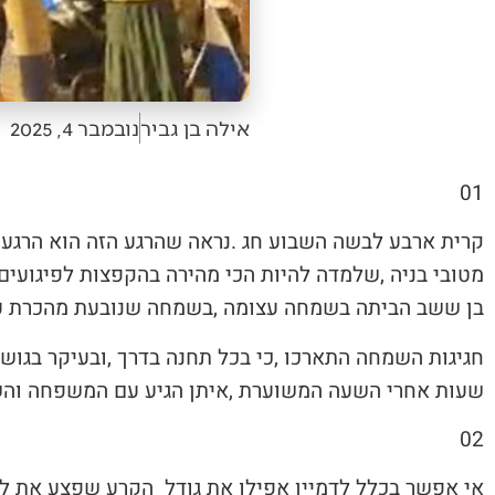
אילה בן גביר
נובמבר 4, 2025
01‭ ‬
‬בן‭ ‬ששב‭ ‬הביתה‭ ‬בשמחה‭ ‬עצומה‭, ‬בשמחה‭ ‬שנובעת‭ ‬מהכרת‭ ‬ערך‭ ‬החיים‭ ‬והמלחמה‭ ‬עליהם‭. ‬איתן‭ ‬מור‭ ‬שב‭ ‬הביתה‭.‬
‬שעות‭ ‬אחרי‭ ‬השעה‭ ‬המשוערת‭, ‬איתן‭ ‬הגיע‭ ‬עם‭ ‬המשפחה‭ ‬והשמחה‭ ‬הרקיעה‭ ‬שחקים‭, ‬וגם‭ ‬כמות‭ ‬האנשים‭ ‬העצומה‭ ‬שהגיעה‭ ‬כדי‭ ‬לשמוח‭. ‬
02‭ ‬
אי‭ ‬אפשר‭ ‬בכלל‭ ‬לדמיין‭ ‬אפילו‭ ‬את‭ ‬גודל‭