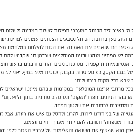
 באייר. ליד הכותל המערבי תפילות לשלום המדינה ולשלום חי
ום הזה. כאן ברחבת הכותל נשבעים הצנחנים אמונים למדינת יש
. מכאן הם שואבים את האמונה ואת הכוח להילחם במלחמת מצוו
מה לא מפתיע מנהג שכנינו המוסלמים שבזמן חג שקדוש להם לכאו
ואנטישמיות תוקפנית ומסוכנת. מכים יהודים ורבנים בראש חוצו
 בגבו הקטן, בפיגוע טרור, בקבוק זכוכית מלא במיץ. ״אני לא מפ
 אבא בכל מקום בירושלים.״
 בכל מרחבי ארצנו המופלאה. במקומות שבהם מיעטו ישראלים לתי
ו בהר הזיתים, נוצרו “ואקום” ונסיגה ביטחונית. בתוך ה”ואקום”
ם ומחזירים לרחובות את שלטון הפחד.
טייה של בני דודנו לירות, להרוג ולחסל גם איש את רעהו. אבל ז
כבוד המשפחה” חשובה להם יותר מערך החיים עצמם.
ן הוא שמציף את השנאה והאלימות של ערביי האזור כלפי יהודי