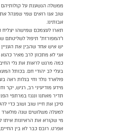
ממשלה הנשענת על קולותיהם של
שוב אנו רואים שמי שמנהל את 
אבותינו.
תארו לעצמכם שמישהו יצליח ח
ו”המפורזת” תיפול לשליטתם של 
יש איש אחד שהבין את העניין ה
אני לא מתכוון לרב מאיר כהנא הי
כמה מרגש לראות את גלי החיבה
בעלי לב יהודי חם. בכותל המער
פולארד נולד וחי בגלות ראה ב
מידע מודיעיני רב, רגיש, יקר ו
תדיר מאתנו ונגנז במרתפי הפנ
סיכן את חייו שוב ושוב כדי להע
למעלה משלושים שנה פולארד סב
מי שקורא את הראיונות איתו 
אפרט. רובם כבר לא בין החיים, 