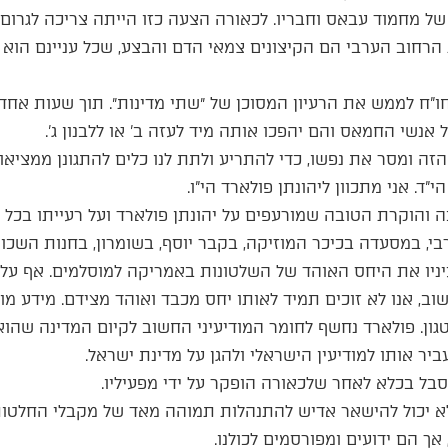
 מחמוד עבאס וחבריו. לכאורה הצעה כזו הייתה צריכה לגרום לג
הרחוב הערבי הם הקיצונים צמאי הדם והבצע, שכל עניינם הוא ל
ו”ח לממש את הרעיון המסוכן של ״שתי מדינות״. תוך שעות אח
אנשי החמאס והם יהפכו אותה מיד לעזה ב’ או ללבנון ג’.
זה ומסר את נפשו, כדי להתריע ולתת לנו כלים להתגונן ממציאות
”ד. אני מתכוון ליהונתן פולארד הי”ו.
 והוקרת הטובה שמורעפים על יהונתן פולארד ועל רעייתו בכל
בי, במסעדה בכיכר המוזיקה, בקבר יוסף, בשומרון, בחנות השכונ
עיניו את היחס האוהד של השלטונות באמריקה למוסלמים. אף ע
חשוב, אנו לא זוכים תמיד לאותו יחס מכבד ואוהד מצידם. מידע מוד
טגון. פולארד נחשף לחומר המודיעיני החשוב לקיום המדינה שהו
ביר אותו למודיעין הישראלי ולהגן על מדינת ישראל.
ל בכלא לאחר שלכאורה הופקר על ידי מפעיליו.
לא יכול להישאר אדיש להתנהלות תמוהה מאד של מקבלי החלטות
אך הם ידועים ומפורסמים לכולנו.