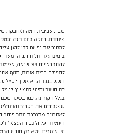
שבת אביבית חמה ומחבקת של ה’
מיוחדת, דווקא ביום הזה ובמק
למסור את נפשם כדי להגן עליה
בימים אלה חל חודש הרמאדן. כ
להתפרצויות של שנאה, אלימות 
לתפילה בבית אורות, חטף אתמול
השש בגבורה, ״אמשיך לטייל עם
כה חשוב וחיוני להמשיך לטייל
בגלל הקורונה, כמו בשער שכם א
שמגבירים את הטרור והוונדליז
לאחרונה מתגברת יותר ויותר הנ
העמידה על ה”כבוד העצמי” ו”
יש אומרים שלא רק חודש הרמאד