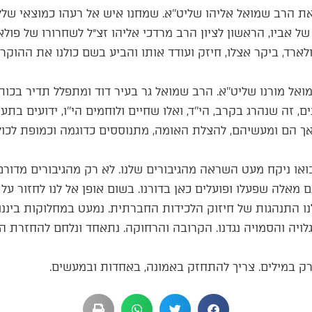
 הרב שמואל אליהו שליט’’א. שמחנו איש אל רעהו כמוצאי שלל
של אביו, הראשון לציון הרב מרדכי אליהו זצ״ל לשחרורו של פו
ארד, ביקר אצלו, חיזק ועודד אותו והביע בשם כולנו את ההוק
אל מורנו שליט’’א. הרב שמואל גר בעיר דוד ומתפלל תדיר בכו
 זה שנהרג בקרב, הי’’ד, ואלו שחיים ולוחמים הי’’ו, ידועים בת
 הם ומעשיהם, להצלת האומה, מתנוססים כדוגמה וכמופת לכולנ
ו ניקח מעט השראה מהגיבורים שלנו. לא רק מהגיבורים מדורם ש
ם מאלה שפעלו ופועלים כאן בדורנו. בשום אופן אל לנו לחזור על 
 התנהגות של חיזוק הלכידות החברתית. נמעט במחלוקות ביננו
גלויה והסמויה נגדנו. הקרובה והרחוקה. נתאחד ונלחם להחזרת 
ק במילים. צריך להתחזק באמונה, באחדות ובמעשים.