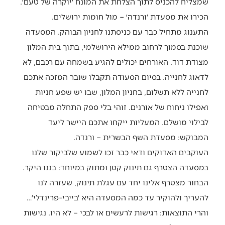
שמצליח להכניס לתוך הצלחת את המונח ׳יוקרה של טעם׳.
הכירו את מסעדת ׳ורנדה׳ – מול חומות ירושלים.
התענוג מתחיל כבר עם כניסתנו לחניון הבוהק. המסעדה
שוכנת בסמוך לרחוב ממילא הירושלמי, בתוך בית המלון
מצודת דוד. האורחים יכולים להגיע בשמחה עם רכבם, לא
לדאוג לחנייה. בסיום הסעודה תקבלו שובר המזכה אתכם
לחנייה ללא תשלום, בחניון המלון, שבו יש שפע חניות
ואפילו ניחוח של אורנים. זוהי בלי ספק התחלה מבטיחה
לבילוי מושלם. המעליות ייקחו אתכם היישר ליעד
המבוקש: מסעדת השף הבשרית – ורנדה.
העוקבים האדוקים ודאי כבר זכו לשמוע שלביקור שלנו
במסעדה הצטרף גם תינוק קטן ומתוק במיוחד: בננו היקר.
הבחור מצטרף אלינו יחד עם עגלת תינוק, שעזרה לנו
להעריך ולהוקיר עד כמה המסעדה היא ׳בייבי-פרינדלי׳…
והרי התוצאות: רגישות לרעשים או לבכי – לא היו. נגישות