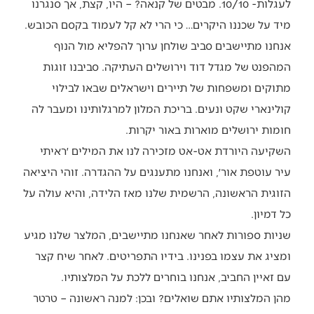
לעגלות- 10/10. מבטים של קנאה? – היו, קצת, אך סנגרנו
מיד על שכננו היקרים… כי הרי לא קל לעמוד בקסם הכובש.
אנחנו מתיישבים סביב שולחן ערוך להפליא מול הנוף
המהפנט של מגדל דוד וירושלים העתיקה. סביבנו זוגות
מתוקים ומשפחות של תיירים וישראלים שבאו לבילוי
קולינארי שקט ונעים. בריכת המלון למרגלותינו ומעבר לה
חומות ירושלים מוארות באור יקרות.
השקיעה היורדת אט-אט מזכירה לנו את המילים ׳ראיתי
עיר עוטפת אור׳, ואנחנו מתענגים על ההגדרה. זוהי היציאה
הזוגית הראשונה, הרשמית שלנו מאז הלידה, והיא עולה על
כל דמיון.
שניות ספורות לאחר שאנחנו מתיישבים, המלצר שלנו מגיע
ומציג את עצמו בפנינו. בידיו התפריטים. לאחר שיח קצר
עם זאיין החביב, אנחנו בוחרים ללכת על המלצותיו.
מהן המלצותיו אתם שואלים? ובכן: למנה ראשונה – טרטר