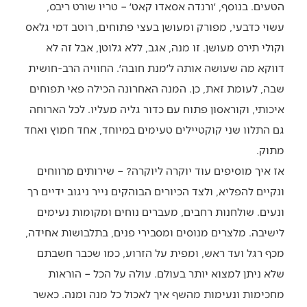
הטעים. בנוסף, ׳ורנדה אסאדו קאט׳ – טריו שורט ריבס,
עשוי כדבעי, מפורק ומעושן בעצי פתוחים, רוטב דמי גלאס
וקולי תירס מעושן. זו מנה, אגב, ללא גלוטן, אבל זה לא
דווקא מה שעושה אותה ל׳מנת חובה׳. החוויה הרב-חושית
שבה, לעומת זאת, כן. המנה האחרונה הכילה פאי תפוחים
איכותי, וקוראסון פתוח עם כדור גליה מעליו. לכל הארוחה
גם התלוו שני קוקטיילים טעימים במיוחד, אחד חמוץ ואחד
מתוק.
אז איך מוסיפים עוד יוקרה ליוקרה? – שירותים מרווחים
ונקיים להפליא, ולצד הכיורים הבוהקים נייר ניגוב ידיים רך
ונעים. שולחנות רחבים, מעברים נוחים ומקומות נעימים
לישיבה. מלצרים מנוסים ומסבירי פנים, בתלבושות אחידה,
מכף רגל ועד ראש, ומפית על הזרוע, כמו שכבר חשבתם
שלא ניתן למצוא יותר בעולם. עולה על הכל – הוראות
מחכימות ונעימות מהשף איך לאכול כל מנה ומנה. כאשר