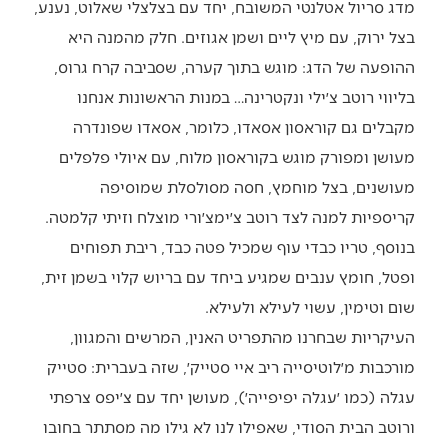
מדג סריול אטלנטי המשובח, יחד עם בצלצלי שאלוט, נענע,
בצל ירוק, עם מיץ ליים ושמן אגוזים. חלק מהמנה היא
ההופעה של הדג: מוגש בתוך קערה, שסביבה קרח גרוס,
בליווי רוטב צ׳ילי ונקטרינה… במנות הראשונות אנחנו
מקבלים גם קוראסון אסאדו, כלומר, אסאדו שפונדרה
מעושן ומפורק מוגש בקוראסון מלוח, עם איולי פלפלים
מעושנים, בצל מוחמץ, חסה מסולסלת שמוסיפה
קריספיות למנה לצד רוטב צ׳ימצ׳ורי מוצלח וזיתי קלמטה.
בנוסף, טריו כבדי עוף שמכיל פטה כבד, ריבת תפוחים
ופטל, חומץ ענבים שמגיע ביחד עם בריוש קלוי בשמן זית,
שום וטימין, עשוי לעילא ולעילא.
העיקריות שבחרנו מהתפריט האנין, המרשים והמגוון,
מורכבות מ׳לוטיסייה ריב איי סטייק׳, שזה בעברית: סטייק
עגלה (כמו ׳עגלה יפיפייה׳), מעושן יחד עם צ׳יפס צרפתי
ורוטב הבית הסודי, שאפילו לנו לא גילו מה מסתתר בחובו