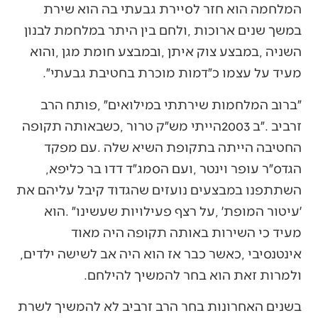
‬מעיד‭ ‬על‭ ‬עצמו‭ ‬כ״דמות‭ ‬מוכרת‭ ‬בחטיבת‭ ‬גבעתי״‭.‬
‬הגדס״ר‭ ‬עופר‭ ‬וינטר‭, ‬ועם‭ ‬הסמג״ד‭ ‬דדו‭ ‬בר‭ ‬כליפא‭,
‬אינטנסיבי‭, ‬כאשר‭ ‬כבר‭ ‬אז‭ ‬הוא‭ ‬היה‭ ‬אב‭ ‬לשישה‭ ‬ילדים‭,
‬ולמרות‭ ‬זאת‭ ‬הוא‭ ‬בחר‭ ‬להמשיך‭ ‬להילחם‭.‬