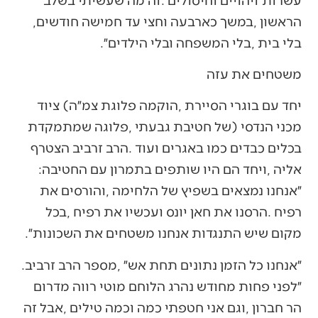
‬הראשון‭, ‬במשך‭ ‬כארבעה‭ ‬וחצי‭ ‬עד‭ ‬חמישה‭ ‬חודשים‭,
‬בלי‭ ‬בית‭, ‬בלי‭ ‬המשפחה‭ ‬ובלי‭ ‬הילדים״‭.‬
משטחים‭ ‬את‭ ‬עזה
‬אליה‭, ‬ויחד‭ ‬הם‭ ‬היו‭ ‬שותפים‭ ‬בתמרון‭ ‬עם‭ ‬החטיבה‭:
‬מקום‭ ‬שיש‭ ‬התנגדות‭ ‬אנחנו‭ ‬משטחים‭ ‬את‭ ‬השכונות״‭.‬
״אנחנו‭ ‬כל‭ ‬הזמן‭ ‬נתונים‭ ‬תחת‭ ‬אש״‭, ‬מספר‭ ‬הרב‭ ‬זרביב‭.