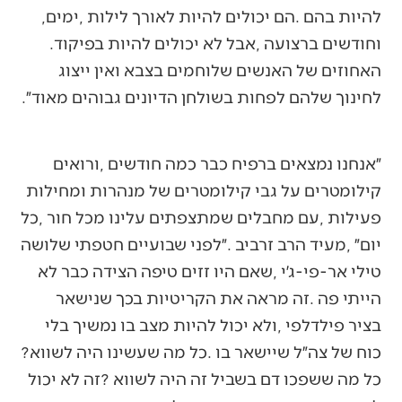
‬להיות‭ ‬בהם‭. ‬הם‭ ‬יכולים‭ ‬להיות‭ ‬לאורך‭ ‬לילות‭, ‬ימים‭,
‬וחודשים‭ ‬ברצועה‭, ‬אבל‭ ‬לא‭ ‬יכולים‭ ‬להיות‭ ‬בפיקוד‭.
‬לחינוך‭ ‬שלהם‭ ‬לפחות‭ ‬בשולחן‭ ‬הדיונים‭ ‬גבוהים‭ ‬מאוד״‭.
‬כוח‭ ‬של‭ ‬צה״ל‭ ‬שיישאר‭ ‬בו‭. ‬כל‭ ‬מה‭ ‬שעשינו‭ ‬היה‭ ‬לשווא‭?