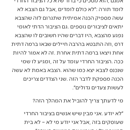
‬לעשות‭ ‬צעדים‭ ‬גדולים״‭.‬
מי‭ ‬לדעתך‭ ‬צריך‭ ‬להוביל‭ ‬את‭ ‬המהלך‭ ‬הזה‭?‬