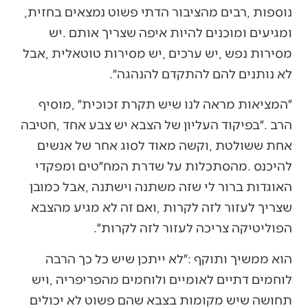
‬נוספות‭, ‬רבים‭ ‬מהציבור‭ ‬הדתי‭ ‬פשוט‭ ‬נמצאים‭ ‬בחזית‭,
‬לא‭ ‬נותנים‭ ‬להם‭ ‬להתקדם‭ ‬להנהגה״‭.‬
‬הפוליטיקה‭ ‬צריכה‭ ‬לעזור‭ ‬לזה‭ ‬לקרות״‭.‬