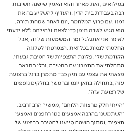
‬זמנו‭. ‬עם‭ ‬פרוץ‭ ‬המלחמה‭, ‬יום‭ ‬לאחר‭ ‬שמחת‭ ‬תורה‭,
‬הקודמת‭ ‬שלי‭, ‬פלוגת‭ ‬התצפיות‭ ‬של‭ ‬חטיבת‭ ‬גבעתי‭.
‬של‭ ‬רצועת‭ ‬עזה״‭.‬
״הייתי‭ ‬חלק‭ ‬מהצוות‭ ‬הלוחם״‭, ‬ממשיך‭ ‬הרב‭ ‬זרביב‭.