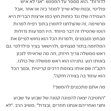
‬באותו‭ ‬רגע‭. ‬נתניהו‭ ‬הוא‭ ‬ראש‭ ‬ממשלה‭ ‬של‭ ‬כולנו‭,
‬הוא‭ ‬עומד‭ ‬בה‭ ‬בצורה‭ ‬חזקה״‭.‬
מה‭ ‬אתם‭ ‬מתכננים‭ ‬להמשך‭?‬