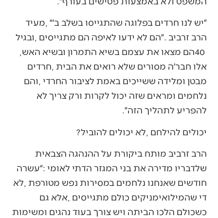
‬המשפט‭ ‬ולא‭ ‬באמצעות‭ ‬פטישים‭ ‬בעורף״‭.‬
‬40‭ ‬הם‭ ‬מצאו‭ ‬את‭ ‬עצמם‭ ‬בשיא‭ ‬התמרון‭ ‬ובשיא‭ ‬האש‭,
‬להפריע‭ ‬לתהליך‭ ‬הזה״‭.‬
יכולים‭ ‬להילחם‭, ‬לא‭ ‬יכולים‭ ‬להוביל‭?‬