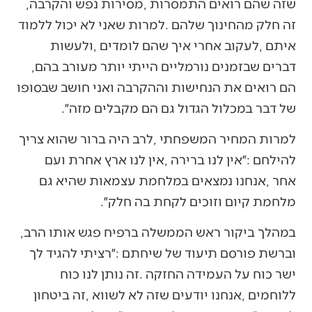
‬שזה‭ ‬שהם‭ ‬רואים‭ ‬התמסרות‭, ‬מסירות‭ ‬נפש‭ ‬והקרבה‭,
‬דברים‭ ‬שבזמנים‭ ‬נורמליים‭ ‬הייתי‭ ‬יותר‭ ‬מעורב‭ ‬בהם‭,
‬של‭ ‬דבר‭ ‬במכלול‭ ‬הגדול‭ ‬גם‭ ‬הם‭ ‬מקבלים‭ ‬מזה״‭.‬
‬מלחמת‭ ‬קיום‭ ‬וזוכים‭ ‬לקחת‭ ‬בה‭ ‬חלק״‭.‬
במהלך‭ ‬ביקור‭ ‬ראש‭ ‬הממשלה‭ ‬ברפיח‭ ‬פגש‭ ‬אותו‭ ‬הרב‭,