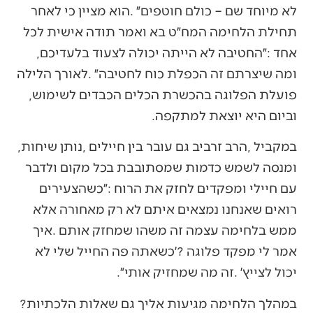
‬אחד‭: ‬״החטיבה‭ ‬לא‭ ‬הייתה‭ ‬יכולה‭ ‬לצעוד‭ ‬בלעדיכם‭,
‬פועלת‭ ‬הפלוגה‭ ‬בהכשרת‭ ‬הכלים‭ ‬הכבדים‭ ‬לשימוש‭,
‬וביום‭ ‬היא‭ ‬יוצאת‭ ‬למתקפה‭.‬
במקביל‭, ‬הרב‭ ‬זרביב‭ ‬גם‭ ‬עובר‭ ‬בין‭ ‬חיילים‭, ‬נותן‭ ‬שיחות‭,
‬יכול‭ ‬לצייץ׳‭. ‬זה‭ ‬מה‭ ‬שמחזיק‭ ‬אותי״‭.‬
במהלך‭ ‬הלחימה‭ ‬מגיעות‭ ‬אליך‭ ‬גם‭ ‬שאלות‭ ‬הלכתיות‭?‬