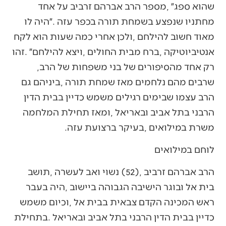
‬רק‭ ‬אחד‭ ‬מהסיפורים‭ ‬של‭ ‬בני‭ ‬משפחות‭ ‬של‭ ‬הרב‭,
‬משרת‭ ‬במילואים‭, ‬בעיקר‭ ‬ברצועת‭ ‬עזה‭.‬
לוחם‭ ‬במילואים