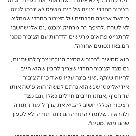
‬הם‭ ‬באו‭ ‬ונסוגים‭ ‬אחורה״‭.‬
הוא‭ ‬ממשיך‭: ‬״ברור‭ ‬שהמצב‭ ‬הנוכחי‭ ‬צריך‭ ‬להשתנות‭,
‬שהם‭ ‬משתמטים״‭. ‬