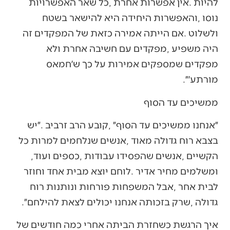
‬מורתע׳״‭. ‬
ממשיכים‭ ‬עד‭ ‬הסוף
‬הקשיים‭, ‬אנשים‭ ‬שהפסידו‭ ‬עבודות‭, ‬כספים‭ ‬ועוד‭,
‬גדולה‭, ‬שרק‭ ‬בזכותה‭ ‬אנחנו‭ ‬יכולים‭ ‬לצאת‭ ‬להילחם״‭.‬