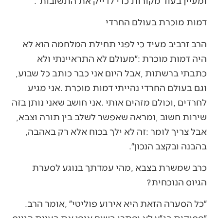
‬ומעיין‭ ‬בעוד‭ ‬מקורות‭ ‬כדי‭ ‬לדייק‭ ‬את‭ ‬התשובות״‭.‬
דמות‭ ‬מוכרת‭ ‬בעולם‭ ‬החרדי
‬כתבתי‭ ‬ברשתות‭, ‬אבל‭ ‬היום‭ ‬אני‭ ‬כבר‭ ‬כותב‭ ‬כל‭ ‬שבוע‭,
‬שירות‭ ‬חשוב‭, ‬ומראה‭ ‬שאפשר‭ ‬לשלב‭ ‬בין‭ ‬תורה‭ ‬וצבא‭,
‬אבל‭ ‬צריך‭ ‬לומר‭: ‬זה‭ ‬לא‭ ‬ילך‭ ‬בכוח‭ ‬אלא‭ ‬רק‭ ‬באהבה‭,
‬בהבנה‭ ‬ובקצב‭ ‬הנכון״‭.‬
‬הגיוס‭ ‬הנוכחית‭?‬
״כל‭ ‬הסערה‭ ‬הזאת‭ ‬היא‭ ‬אירוע‭ ‬פוליטי״‭, ‬אומר‭ ‬הרב‭.