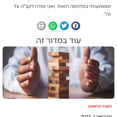
‬זה״‭. ‬
עוד במדור זה
הצעד הראשון
פברואר 1, 2023