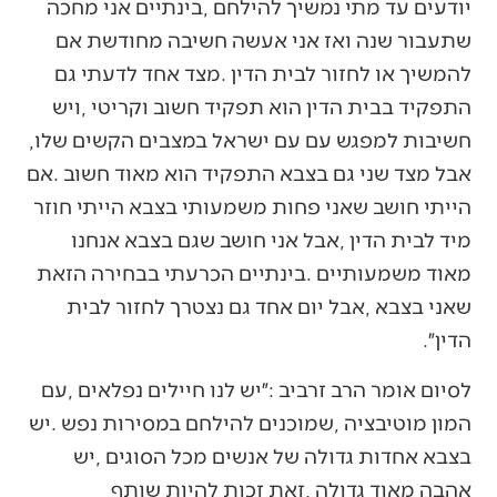
‬חשיבות‭ ‬למפגש‭ ‬עם‭ ‬עם‭ ‬ישראל‭ ‬במצבים‭ ‬הקשים‭ ‬שלו‭,
‬הדין״‭.‬