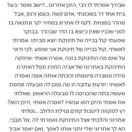
‬את‭ ‬אשתי‭ ‬והיכן‭ ‬הוא‭ ‬עכשיו‭? ‬אמרה‭ ‬אשתי‭, ‬היכן‭ ‬הוא‭?
‬אתרוגי‭ ‬והלכתי‭ ‬אצל‭ ‬התינוקת‭ ‬ואמרתי‭ ‬לה‭, ‬אל‭ ‬תבכי‭,