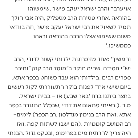
‬כממשיכו‮'‬‭.‬
‬ספרים‭ ‬רבים‭. ‬בילדותי‭ ‬הוא‭ ‬עבד‭ ‬כשוחט‭ ‬בכפר‭ ‬אתא‭.
‬בחצר‭ ‬ביתנו‭ ‬ברח‮'‬‭ ‬באר‭ ‬שבע‭ (‬אז‭ – ‬בבית‭ ‬ישראל‭.
‬אתא‭, ‬ואת‭ ‬הרב‭ ‬בנימין‭ ‬מנדלסון‭, ‬רב‭ ‬הכפר‭ (‬לימים‭ ‬‮–‬‭