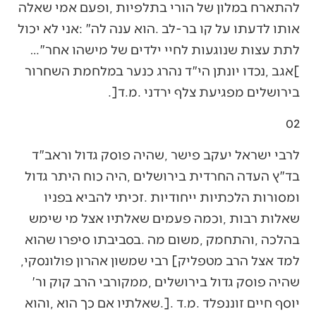
‬לתת‭ ‬עצות‭ ‬שנוגעות‭ ‬לחיי‭ ‬ילדים‭ ‬של‭ ‬מישהו‭ ‬אחר‭…‬‮"‬‭
‬בירושלים‭ ‬מפגיעת‭ ‬צלף‭ ‬ירדני‭. ‬מ‭.‬ד‭.]‬
02‭ ‬
‬למד‭ ‬אצל‭ ‬הרב‭ ‬מטפליק‭ [‬רבי‭ ‬שמשון‭ ‬אהרון‭ ‬פולונסקי‭,
‬שהיה‭ ‬פוסק‭ ‬גדול‭ ‬בירושלים‭, ‬ממקורבי‭ ‬הרב‭ ‬קוק‭ ‬ור‮'‬‭