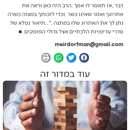
‬סדרי‭ ‬עדיפויות‭ ‬הלכתיים‭ ‬אצל‭ ‬גדולי‭ ‬הפוסקים‭. ‬■
‭ ‬
meirdorfman@gmail.com
עוד במדור זה