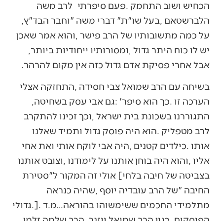
‬הלברשטאם‭, ‬בעל‭ ‬שו"ת‭ ‬‮"‬דברי‭ ‬משה‮"‬‭ ‬וחבר‭ ‬הבד"ץ‭,
‬יש‭ ‬לו‭ ‬כוח‭ ‬היתר‭ ‬גדול‭, ‬ומסורותיו‭ ‬ייחודיות‭ ‬ביותר‭,
‬אבל‭ ‬אחרי‭ ‬פסיקת‭ ‬אדם‭ ‬גדול‭ ‬כזה‭ ‬אין‭ ‬מקום‭ ‬להרהר‭.‬
‬הערכה‭ ‬זו‭. ‬כך‭ ‬הוא‭ ‬סיפר‭: ‬‮'‬גם‭ ‬אבי‭ ‬עסק‭ ‬בשחיטה‭,