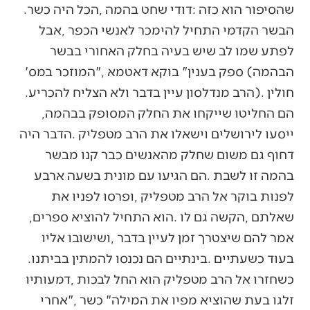
‬שהסיפור‭ ‬הוא‭ ‬כזה‭: ‬דודי‭ ‬שחט‭ ‬בהמה‭, ‬הכל‭ ‬היה‭ ‬כשר‭.
‬הבהמה‭ (‬ספק‭ ‬בענין‭ ‬‮"‬בוקא‭ ‬דאטמא‮"‬‭, ‬המוזכר‭ ‬במס‮'‬‭
‬חולין‭). ‬הרב‭ ‬מנדלסון‭ ‬עיין‭ ‬בדבר‭ ‬ולא‭ ‬הצליח‭ ‬להכריע‭.
‬הם‭ ‬החליטו‭ ‬שייקחו‭ ‬את‭ ‬החלק‭ ‬המסופק‭ ‬בבהמה‭,
‬שאלתם‭, ‬הקשה‭ ‬גם‭ ‬לו‭. ‬הוא‭ ‬התחיל‭ ‬להוציא‭ ‬ספרים‭,
‬בעוד‭ ‬כשעתיים‭. ‬בינתיים‭ ‬הם‭ ‬נכנסו‭ ‬להמתין‭ ‬בביתנו‭.