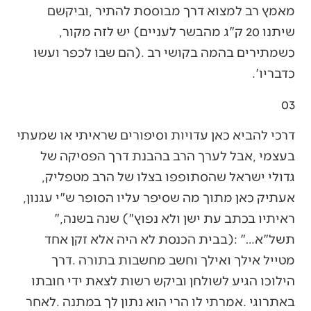
‬שיתנו‭ ‬20‭ ‬ק"ג‭ ‬מהבשר‭ ‬לעניים‭ (‬יש‭ ‬לזה‭ ‬מקור‭,
‬כדבריו‭.‬‮'‬‭ ‬
03‭ ‬
‬גדולי‭ ‬ישראל‭ ‬שהסתופפו‭ ‬בצלו‭ ‬של‭ ‬הרב‭ ‬מטפליק‭,
‬אעתיק‭ ‬כאן‭ ‬מתוך‭ ‬מה‭ ‬שסיפר‭ ‬עליו‭ ‬הסופר‭ ‬ש"י‭ ‬עגנון‭,
‬ראיתיו‭ ‬בכתב‭ ‬עת‭ ‬ישן‭ ‬ולא‭ ‬נפוץ‭ (‬‮"‬שנה‭ ‬בשנה‮"‬‭,