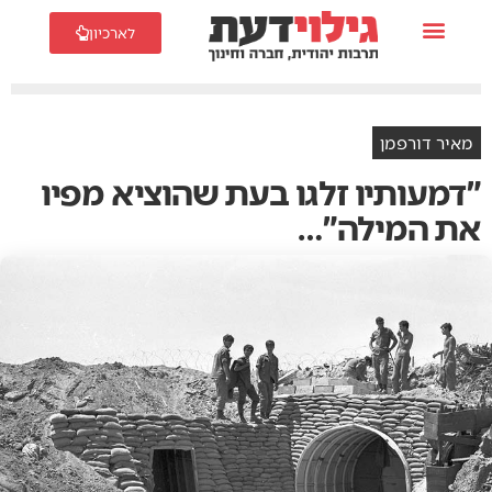
לארכיון
מאיר דורפמן
‬את‭ ‬המילה‭…‬‮"‬