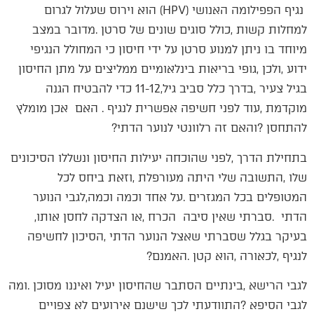
‬להתחסן‭? ‬והאם‭ ‬זה‭ ‬רלוונטי‭ ‬לנוער‭ ‬הדתי‭? ‬
‬הדתי‭. ‬סברתי‭ ‬שאין‭ ‬סיבה‭ ‬הכרח‭, ‬או‭ ‬הצדקה‭ ‬לחסן‭ ‬אותו‭,
‬לנגיף‭, ‬לכאורה‭, ‬הוא‭ ‬קטן‭. ‬האמנם‭?‬