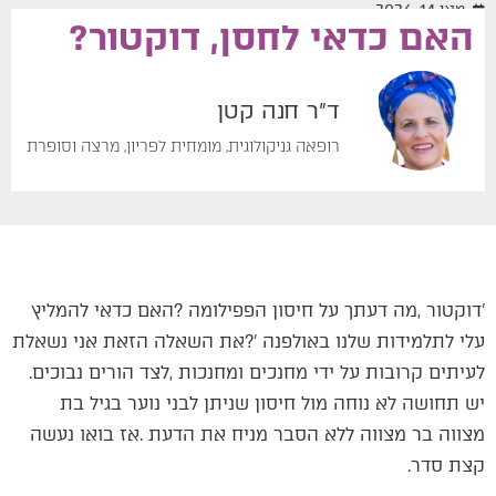
מאי 14, 2026
האם כדאי לחסן, דוקטור?
ד"ר חנה קטן
רופאה גניקולוגית, מומחית לפריון, מרצה וסופרת
‬לעיתים‭ ‬קרובות‭ ‬על‭ ‬ידי‭ ‬מחנכים‭ ‬ומחנכות‭, ‬לצד‭ ‬הורים‭ ‬נבוכים‭.
‬קצת‭ ‬סדר‭. ‬