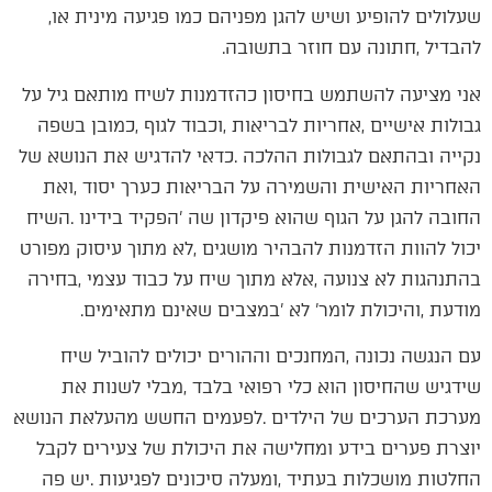
‬שעלולים‭ ‬להופיע‭ ‬ושיש‭ ‬להגן‭ ‬מפניהם‭ ‬כמו‭ ‬פגיעה‭ ‬מינית‭ ‬או‭,
‬להבדיל‭, ‬חתונה‭ ‬עם‭ ‬חוזר‭ ‬בתשובה‭. ‬
‬מודעת‭, ‬והיכולת‭ ‬לומר‭ ‬‮'‬לא‮'‬‭ ‬במצבים‭ ‬שאינם‭ ‬מתאימים‭.‬