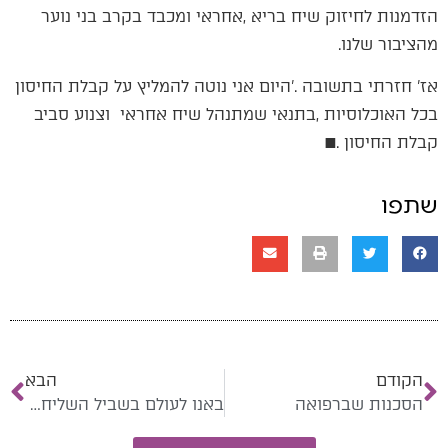
‬מהציבור‭ ‬שלנו‭.‬
‬קבלת‭ ‬החיסון‭. ‬■
שתפו
הקודם
הבא
הסכנות שברפואה
באנו לעולם בשביל השליחות