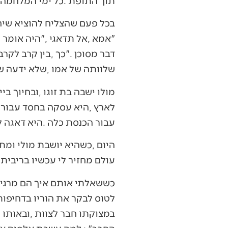
‬תוך‭ ‬התופת‭. ‬כל‭ ‬ימי‭ ‬המלחמה‭ ‬הוא‭ ‬היה‭ ‬שם‭, ‬בלב‭ ‬עזה‭, ‬בקרבות‭ ‬הקשים‭ ‬ביותר‭.‬
‬שלוותה‭ ‬של‭ ‬אמו‭, ‬שלא‭ ‬ידעה‭ ‬שבנה‭ ‬הוא‭ ‬אחד‭ ‬מהלוחמים‭ ‬שנמצאים‭ ‬בחוד‭ ‬החנית‭ ‬של‭ ‬צה"ל‭.‬
‬עבור‭ ‬הכנסת‭ ‬כלה‭. ‬היא‭ ‬דאגה‭ ‬לכלות‭ ‬נזקקות‭ ‬לשמלות‭ ‬כלה‭ ‬ולצרכי‭ ‬החתונה‭.‬
‬עולם‭ ‬מחזיר‭ ‬לי‭ ‬עכשיו‭ ‬בריבית‭ ‬דריבית‭ ‬על‭ ‬כל‭ ‬מה‭ ‬שניסיתי‭ ‬לתת‭ ‬אז‮"‬‭.‬