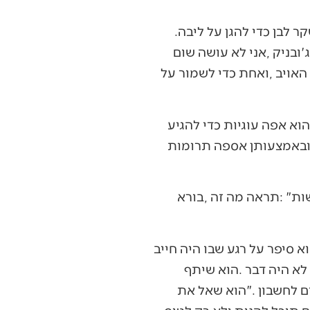
בכל‭ ‬פעם‭ ‬שהצליח‭ ‬להוציא‭ ‬שיחה‭ ‬קצרה‭ ‬לאימו‭ ‬המודאגת‭ ‬מעבר‭ ‬לים‭, ‬הוא‭ ‬בחר‭ ‬בחסד‭ ‬של‭ ‬שקר‭ ‬לבן‭ ‬כדי‭ ‬להגן‭ ‬על‭ ‬ליבה‭.