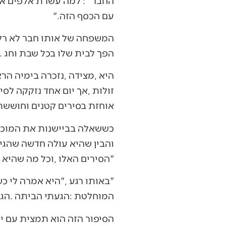
‬עם‭ ‬הכסף‭ ‬הזה‮"‬‭.‬
‬הפך‭ ‬לבית‭ ‬שלו‭ ‬בכל‭ ‬שבת‭ ‬וחג‭. ‬לוחם‭ ‬בודד‭ ‬שהפסיק‭ ‬להיות‭ ‬בודד‭.‬
‬אוחזת‭ ‬בסירים‭ ‬קטנים‭ ‬וחוששת‭ ‬מהמחיר‭ ‬בקופה‭.‬
‬‮"‬הסירים‭ ‬האלו‭, ‬וכל‭ ‬מה‭ ‬שהיא‭ ‬עוד‭ ‬תיקח‭ ‬מהחנות‭ – ‬הכל‭ ‬עליי‭. ‬אני‭ ‬משלם‮"‬‭.‬
‬המוחלטת‭: ‬הגעתי‭ ‬הביתה‭. ‬הגעתי‭ ‬למשפחה‭ ‬שלי‭.‬‮"‬