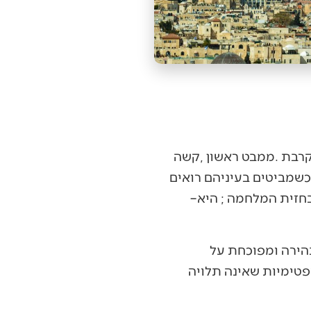
‬עומק‭ ‬של‭ ‬חיים‭ ‬שלמים‭. ‬הוא‭ – ‬לוחם‭ ‬ביחידה‭ ‬מובחרת‭ ‬שבילה‭ ‬את‭ ‬כל‭ ‬השנתיים‭ ‬האחרונות‭ ‬בחזית‭ ‬המלחמה‭ ; ‬היא‭ –