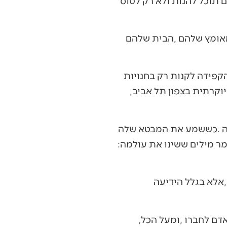
‬זולות‭, ‬אך‭ ‬יום‭ ‬אחד‭ ‬נזקקה‭ ‬לסירים‭ ‬ולא‭ ‬מצאה‭ ‬אותם‭ ‬במקומות‭ ‬הרגילים‭. ‬היא‭ ‬נכנסה‭ ‬לחנות‭ ‬יוקרתית‭ ‬בצפון‭ ‬תל‭ ‬אביב‭,
‬והבין‭ ‬שהיא‭ ‬עולה‭ ‬חדשה‭ ‬שהגיעה‭ ‬לכאן‭ ‬לבדה‭ ‬לפני‭ ‬שלושה‭ ‬חודשים‭, ‬הוא‭ ‬פנה‭ ‬לקופאית‭ ‬ואמר‭ ‬מילים‭ ‬ששינו‭ ‬את‭ ‬עולמה‭:
הסיפור‭ ‬הזה‭ ‬הוא‭ ‬תמצית‭ ‬עם‭ ‬ישראל‭ ‬במיטבו‭ ‬‮–‬‭ ‬שילוב‭ ‬של‭ ‬הקרבה‭ ‬עילאית‭, ‬חסד‭ ‬פשוט‭ ‬בין‭ ‬אדם‭ ‬לחברו‭, ‬ומעל‭ ‬הכל‭,