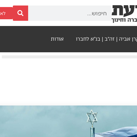
לאר
ן אביה | זה"ב | בנ"א לחברו
אודות