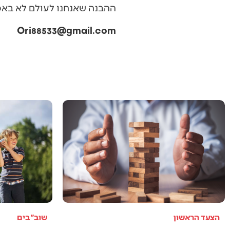
‬ההבנה‭ ‬שאנחנו‭ ‬לעולם‭ ‬לא‭ ‬באמת‭ ‬לבד‭. ‬הם‭ ‬הגיעו‭ ‬ללא‭ ‬משפחה‭ ‬ביולוגית‭, ‬אבל‭ ‬הם‭ ‬מצאו‭ ‬כאן‭ ‬עם‭ ‬שלם‭ ‬שהוא‭ ‬בית‭. ‬■
Ori88533@gmail.com
הצעד הראשון
שוב"בים