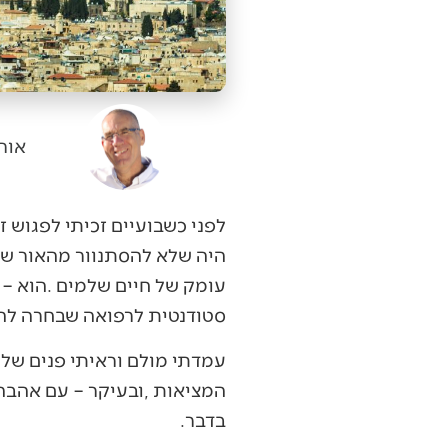
אור
‬סטודנטית‭ ‬לרפואה‭ ‬שבחרה‭ ‬להקדיש‭ ‬את‭ ‬חייה‭ ‬לריפוי‭.‬
‬בדבר‭.‬