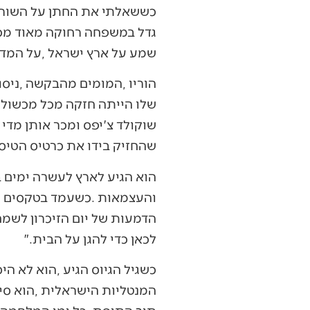
‬שמע‭ ‬על‭ ‬ארץ‭ ‬ישראל‭, ‬על‭ ‬המדינה‭ ‬של‭ ‬העם‭ ‬שלו‭, ‬והחליט‭ ‬שהוא‭ ‬חייב‭ ‬לראות‭ ‬אותה‭ ‬בעיניו‭.‬
‬שהחזיק‭ ‬בידו‭ ‬את‭ ‬כרטיס‭ ‬הטיסה‭ ‬הנכסף‭.‬
‬לכאן‭ ‬כדי‭ ‬להגן‭ ‬על‭ ‬הבית‮"‬‭.‬