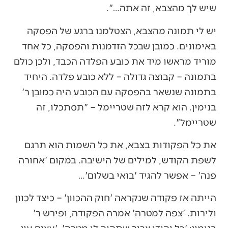
שיש לך מהצבא, זה אתה…".
יש לי תמונה מהצבא, הצטלמנו ברגע של הפסקה
באימונים. כמובן שבכל הזדמנות והפסקה, כל אחד
מוריד מראשו מיד את כובע הפלדה הכבד, ולכן כולם
בתמונה – קבוצה גדולה – ללא כובע פלדה. היחיד
בתמונה שנשאר בהפסקה עם הכובע היה כמובן ר'
בנימין. הוא קרא לזה שטריימל – "תסתכלו, זה
שטריימל".
את כל הפקודות בצבא, את כל השמות הוא תרגם
לשפת הקודש, למילים של הישיבה. במקום 'אחורה
פנה' – אפשר להגיד 'בואי בשלום'…
הייתה אז פקודה שנקראה 'חוק ההכוון' – כיצד לכוון
ולירות. 'צפה למטרה' אמרה הפקודה, ופירש ר'
בנימין: 'כל יהודי צריך שתהיה לו מטרה'. 'עצום עין