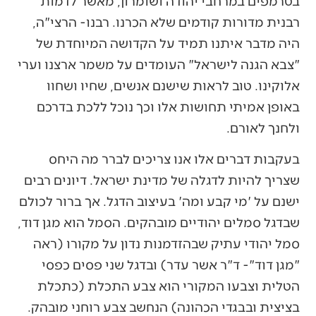
בטרמפים במרחבי יהודה ושומרון, מאשר לדמות
רבנית מדורות קודמים שלא הכרנו. רבנו- הרצי"ה,
היה מדבר איתנו תמיד על הקדושה המיוחדת של
"צבא הגנה לישראל" העומדים על משמר ארצנו וערי
אלוקינו. טוב לראות שישנם אנשים, שחיו ושחוו
באופן אמיתי תחושות אלו וכך נוכל ללכת בדרכם
ולחנך לאורם.
בעקבות דברים אלו אנו צריכים לברר מה היחס
שצריך להיות לדגלה של מדינת ישראל. דיונים רבים
ישנם על 'מי קבע ומה' בעיצוב הדגל. אך ברור לכולם
שבדגל סמלים יהודיים מובהקים. הסמל הוא מגן דוד,
סמל יהודי עתיק שבהזדמנות נדון על מקורו (ראה
"מגן דוד"- ד"ר אשר עדר) ובדגל שני פסים כפסי
הטלית וצבעו המקורי הוא צבע התכלת (כתכלת
בציצית ובבגדי הכהונה) הנחשב צבע רוחני מובהק.