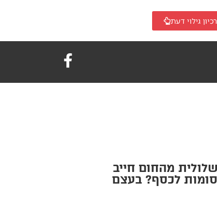
כיון גילוי דעת
לולית מהחום חייב
סומות לכסף? בעצם