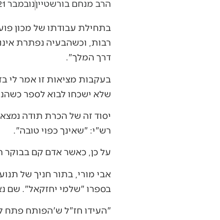
הרב מנחם בורשטיין
נובמבר 21, 2018
בתחילת עבודתו של מכון פוע
רבות, וכשהבעיה נפתרת אינו ט
דרך המלך".
בעקבות מציאות זו אמר לי בזמ
שלא ישכחו לבוא לספר כשהנ
יסוד זה של הכרת תודה נמצא
רש"י: "שאינך כפוי טובה".
על כן, כאשר אדם קם בבוקר הו
אבי מורי, בתור חניך של תנו
בספרו "שלמי יחזקאל". שם נא
"העידו חז"ל ש'הפותח פתח לחב