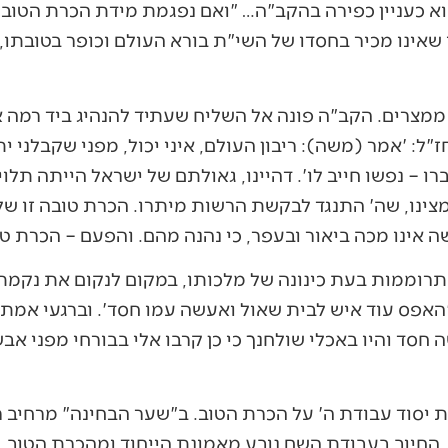
וא כעניין כפירה בהקב"ה… "ואם נפגמת מידת הכרת הטוב
אינו מכיר בחסדו של השי"ת בורא העולם וכופר בטובתו, ו
ממצרים. הקב"ה פונה אל השליח שעתיד להנהיג ביד רמה א
ל: 'אמר (משה): ריבון העולם, איני יכול, מפני שקבלני ית
ו – נפשו חייב לו'. דהיינו, גאולתם של ישראל הייתה תלו
צינו, שה' התנגד לבקשת הרשות מיתרו. הכרת טובה זו 
ה אינו מכה ביאור ובעפר, כי נהנה מהם. והפעם – הכרת ט
והתרוממות בעת כינונה של מלכותו, במקום לנקום את נק
פס עוד איש לבית שאול ואעשה עמו חסד'. וברגעי אמת של
 חסד והיו באכלי שולחנך כי כן קרבו אלי בבורחי מפני אבש
יסוד עבודת ה' על הכרת הטוב. ב"שער הבחינה" מרחיב רב
, החיוב בעבודת השם נובע מאמונת הייחוד ומהכרת הטוב.