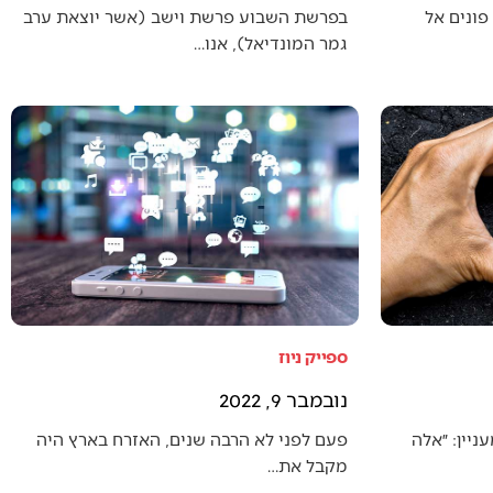
פונים אל
בפרשת השבוע פרשת וישב (אשר יוצאת ערב
גמר המונדיאל), אנו…
ספייק ניוז
נובמבר 9, 2022
יין: ״אלה
פעם לפני לא הרבה שנים, האזרח בארץ היה
מקבל את…