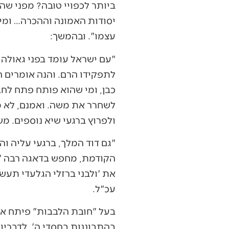
ביותר לכפויי טובה? מפני שה
יסודות האמונה וההכרה… ומי ש
עצמו". ובהמשך:
"עם ישראל עומד בפני גאולה 
לתפקידו הרם. והנה אומרים חז"
כבן, ומי שהוא פותח פתח לחבר
לשחרר את משה. ואמנם, לא מ
ולפרוץ ברגעי שיא נוספים. מש
"גם דוד המלך, ברגעי עליה 
הקודמת, מחפש בדאגה רבה 'הא
את 'ולבני ברזלי הגלעדי תעשה
עכ"ל.
בעל "חובת הלבבות" פיתח את 
בהתבוננות בחסדי ה'. לדבריו