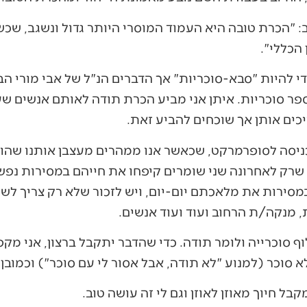
ב: "הכרת טובה היא העמוד המוסרי היותר גדול ונשגב, שכ
 הכללי".
די להיות "סבא-סוכריות" אך הדברים הנ"ל של אבי מורי הב
ר סוכריות. איתן אני מביע הכרת תודה לאותם אנשים שעו
יכים אותן אך שוכחים להביע זאת.
כניסה לסופרמרקט, שכאשר אנו ממהרים מעצבן אותנו שהו
שרק לאחרונה שני שומרים קיפחו את חייהם במסירות נפש
מסירות את מלאכתם יום-יום, ויש לזכור שלא רק צריך לש
, מנקה/ת הרחוב ועוד ועוד אנשים.
ף סוכרייה ולומר תודה. כדי שהדבר יתקבל ברצון, אני מק
 סוכר (למנוע "לא תודה, אבל אסור לי עם סוכר") וכמובן 
ל חיוך מאוזן לאוזן וגם לי זה עושה טוב.