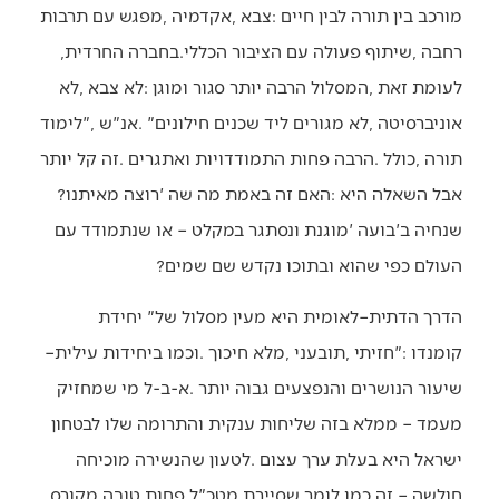
‬רחבה‭, ‬שיתוף‭ ‬פעולה‭ ‬עם‭ ‬הציבור‭ ‬הכללי‭.‬בחברה‭ ‬החרדית‭,
‬אבל‭ ‬השאלה‭ ‬היא‭: ‬האם‭ ‬זה‭ ‬באמת‭ ‬מה‭ ‬שה‮'‬‭ ‬רוצה‭ ‬מאיתנו‭?
‬העולם‭ ‬כפי‭ ‬שהוא‭ ‬ובתוכו‭ ‬נקדש‭ ‬שם‭ ‬שמים‭? ‬
‬קומנדו‮"‬‭: ‬חזיתי‭, ‬תובעני‭, ‬מלא‭ ‬חיכוך‭. ‬וכמו‭ ‬ביחידות‭ ‬עילית‭ ‬‮–‬‭