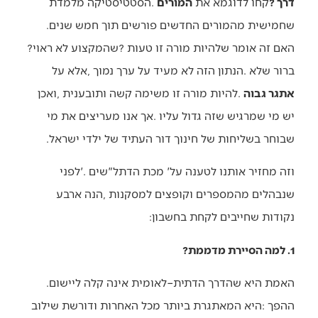
‬דרך‭?‬‭ ‬
קחו‭ ‬לדוגמא‭ ‬את‭ ‬
המורים
‬שחמישית‭ ‬מהמורים‭ ‬החדשים‭ ‬פורשים‭ ‬תוך‭ ‬חמש‭ ‬שנים‭.
‬האם‭ ‬זה‭ ‬אומר‭ ‬שלהיות‭ ‬מורה‭ ‬זו‭ ‬טעות‭? ‬שהמקצוע‭ ‬לא‭ ‬ראוי‭?
אתגר‭ ‬גבוה
‬שבוחר‭ ‬בשליחות‭ ‬של‭ ‬חינוך‭ ‬דור‭ ‬העתיד‭ ‬של‭ ‬ילדי‭ ‬ישראל‭. ‬
‬נקודות‭ ‬שחייבים‭ ‬לקחת‭ ‬בחשבון‭:‬
1. למה הסיירת מדממת?
האמת‭ ‬היא‭ ‬שהדרך‭ ‬הדתית–לאומית‭ ‬אינה‭ ‬קלה‭ ‬ליישום‭.