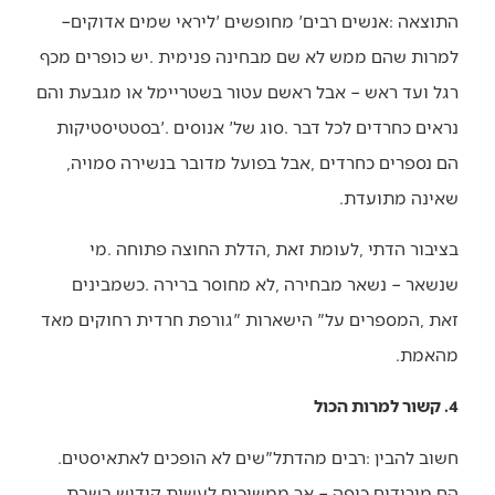
התוצאה‭: ‬אנשים‭ ‬רבים‭ ‬‮'‬מחופשים‮'‬‭ ‬ליראי‭ ‬שמים‭ ‬אדוקים‭ –
‬הם‭ ‬נספרים‭ ‬כחרדים‭, ‬אבל‭ ‬בפועל‭ ‬מדובר‭ ‬בנשירה‭ ‬סמויה‭,
‬שאינה‭ ‬מתועדת‭.‬
‬מהאמת‭.‬
4. קשור למרות הכול
חשוב‭ ‬להבין‭: ‬רבים‭ ‬מהדתל"שים‭ ‬לא‭ ‬הופכים‭ ‬לאתאיסטים‭.
‬הם‭ ‬מורידים‭ ‬כיפה‭ – ‬אך‭ ‬ממשיכים‭ ‬לעשות‭ ‬קידוש‭ ‬בשבת‭.