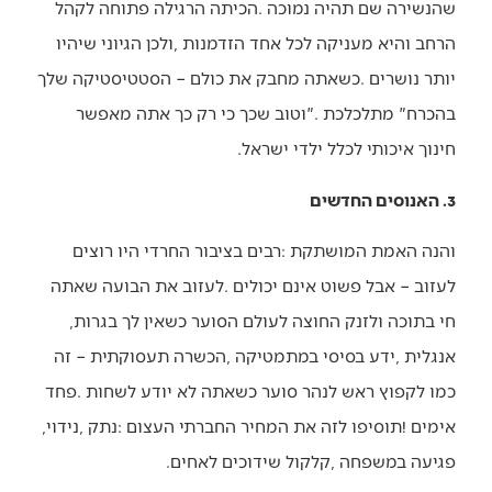
‬חינוך‭ ‬איכותי‭ ‬לכלל‭ ‬ילדי‭ ‬ישראל‭ .‬
3. האנוסים החדשים
‬חי‭ ‬בתוכה‭ ‬ולזנק‭ ‬החוצה‭ ‬לעולם‭ ‬הסוער‭ ‬כשאין‭ ‬לך‭ ‬בגרות‭,
‬אימים‭! ‬תוסיפו‭ ‬לזה‭ ‬את‭ ‬המחיר‭ ‬החברתי‭ ‬העצום‭: ‬נתק‭, ‬נידוי‭,
‬פגיעה‭ ‬במשפחה‭, ‬קלקול‭ ‬שידוכים‭ ‬לאחים‭. ‬