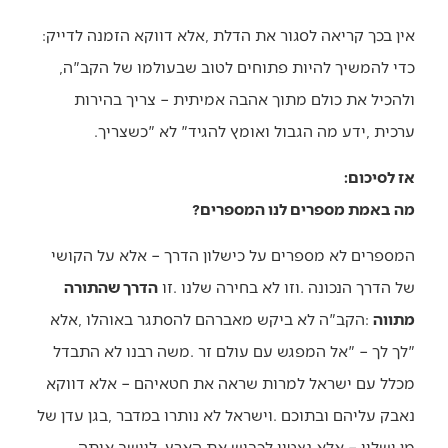
אין‭ ‬בכך‭ ‬קריאה‭ ‬לסגור‭ ‬את‭ ‬הדלת‭, ‬אלא‭ ‬דווקא‭ ‬הזמנה‭ ‬לדייק‭:
‬כדי‭ ‬להמשיך‭ ‬להיות‭ ‬פתוחים‭ ‬לטוב‭ ‬שבעולמו‭ ‬של‭ ‬הקב‮"‬ה‭,
‬ערכית‭, ‬ידע‭ ‬מה‭ ‬הגבול‭ ‬ואומץ‭ ‬להגיד‭ ‬‮"‬לא‮"‬‭ ‬כשצריך‭.‬
אז לסיכום:
מה באמת מספרים לנו המספרים?
‬של‭ ‬הדרך‭ ‬הנכונה‭. ‬וזו‭ ‬לא‭ ‬בחירה‭ ‬שלנו‭. ‬זו‭ ‬
‬מתווה
‬מן‭ ‬ושליו‭ – ‬אלא‭ ‬נצטוו‭ ‬לכבוש‭ ‬את‭ ‬הארץ‭, ‬ליישב‭ ‬אותה‭,