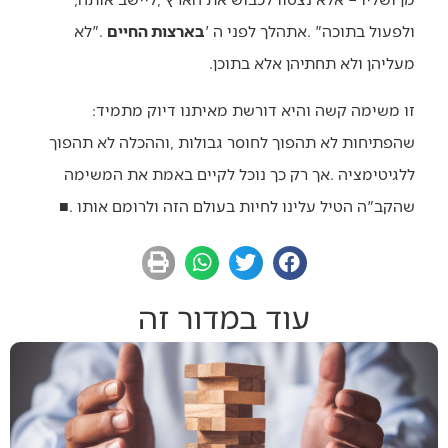
‬ולפעול‭ ‬בתוכה‭. ‬‮"‬אתהלך‭ ‬לפני‭ ‬ה‮'‬‭ ‬
בארצות‭ ‬החיים
‬מעליהן‭ ‬ולא‭ ‬תחתיהן‭ ‬אלא‭ ‬בתוכן‭. ‬
זו‭ ‬משימה‭ ‬קשה‭ ‬והיא‭ ‬דורשת‭ ‬מאיתנו‭ ‬דיוק‭ ‬מתמיד‭:
‬שהקב"ה‭ ‬הטיל‭ ‬עלינו‭ ‬לחיות‭ ‬בעולם‭ ‬הזה‭ ‬ולרומם‭ ‬אותו‭. ‬
■
עוד במדור זה