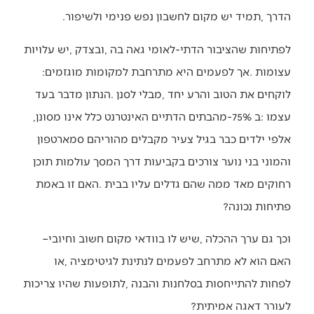
‬הדרך‭, ‬תמיד‭ ‬יש‭ ‬מקום‭ ‬לחשבון‭ ‬נפש‭ ‬פנימי‭ ‬ולשיפור‭.‬
‬עצומות‭. ‬אך‭ ‬לפעמים‭ ‬היא‭ ‬מתרחבת‭ ‬למקומות‭ ‬מוגזמים‭:
‬עצמו‭: ‬ב‭-‬75%‭ ‬מהבתים‭ ‬הדתיים‭ ‬האינטרנט‭ ‬כלל‭ ‬אינו‭ ‬מסונן‭,
‬פתיחות‭ ‬נכונה‭?‬
וכך‭ ‬גם‭ ‬ערך‭ ‬ההכלה‭, ‬שיש‭ ‬לו‭ ‬בוודאי‭ ‬מקום‭ ‬חשוב‭ ‬וחיובי‭ –
‬לעורר‭ ‬דאגה‭ ‬אמיתית‭?‬