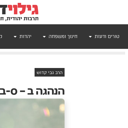
טורים ודעות
חינוך ומשפחה
יהדות
קר
הרב גבי קדוש
הנהגה ב – ס-ב-