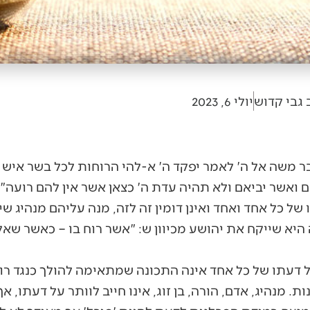
 גבי קדוש
יולי 6, 2023
ר משה אל ה' לאמר יפקד ה' א-להי הרוחות לכל בשר איש 
ם ואשר יביאם ולא תהיה עדת ה' כצאן אשר אין להם רועה".
ו של כל אחד ואחד ואינן דומין זה לזה, מנה עליהם מנהיג ש
א שייקח את יהושע מכיוון ש: "אשר רוח בו – כאשר שאלת,
ל דעתו של כל אחד אינה התכונה שמתאימה להולך כנגד רו
 מנהיג, אדם, הורה, בן זוג, אינו חייב לוותר על דעתו, אך