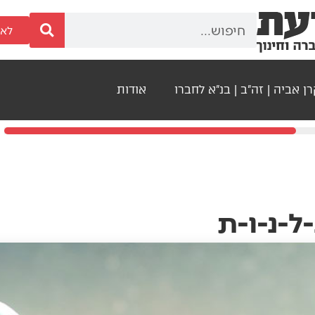
לאר
ן אביה | זה"ב | בנ"א לחברו
אודות
ל-נ-ו-ת