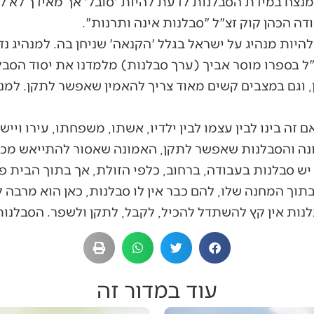
 מנצח במידת הסבלנות לדעת להיות 'סובל' אך מאידך לא להי
דה הכהן קוק זצ"ל "סבלנות אינה ותרנות".
היות מנהיג על ישראל בגלל 'הקנאה' שניחן בה. למנהיג 
"ל בספרו מוסר אביך (ערך סבלנות) מלמדנו את יסוד הסב
 וגם במצבים קשים מאוד צריך להאמין שאפשר לתקן. למנה
ם זה בינו לבין עצמו לבין ילדיו, אשתו, משפחתו, עירו ויישו
נה והסבלנות שאפשר לתקן, האמונה שאסור להתייאש מכל 
 סבלנות בעבודה, ברחוב, כלפי הזולת, אך בתוך הבית פני
וך המחנה שלו, להם כבר אין לו סבלנות, כאן הוא מרבה לר
נות אין קץ להשתדל להכיל, לקבל, לתקן ולשפר. הסבלנו
עוד במדור זה