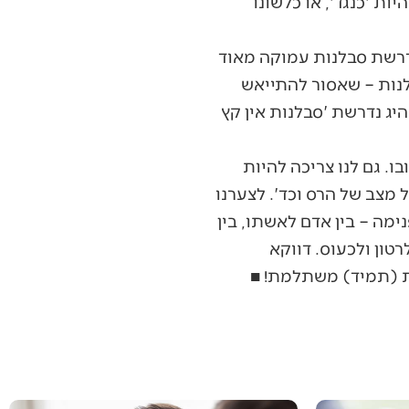
ות 'כנגד', או כלשונו
נדרשת סבלנות עמוקה מאוד
לנות – שאסור להתייאש
יג נדרשת 'סבלנות אין קץ
בו. גם לנו צריכה להיות
מצב של הרס וכד'. לצערנו
מה – בין אדם לאשתו, בין
טון ולכעוס. דווקא
ת (תמיד) משתלמת! ■