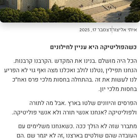
איתי אליצור
דצמבר 17, 2025
כשהפוליטיקה היא עניין לחילונים
הכל‭ ‬היה‭ ‬מושלם‭. ‬בנינו‭ ‬את‭ ‬המקדש‭. ‬הקרבנו‭ ‬קרבנות‭.
‬בחסות‭ ‬מלכי‭ ‬יון‭.‬
‬ולפוליטיקה‭? ‬אנחנו‭ ‬אנשי‭ ‬תורה‭ ‬ולא‭ ‬אנשי‭ ‬פוליטיקה‭.‬