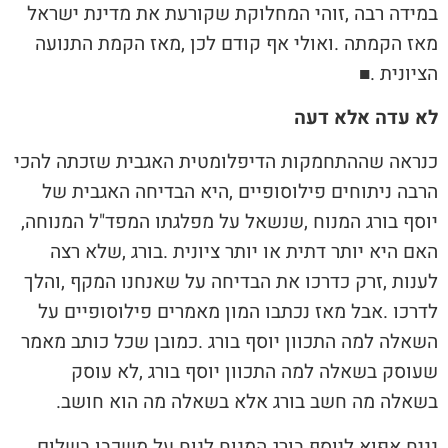
‬הציונית‭. ‬
■
לא עדה אלא דעה
‬יוסף‭ ‬בורג‭ ‬המנוח‭, ‬שנשאל‭ ‬על‭ ‬מפלגתו‭ ‬המפד‭"‬ל‭ ‬המנוחה‭,
‬בשאלה‭ ‬מה‭ ‬חשב‭ ‬בורג‭ ‬אלא‭ ‬בשאלה‭ ‬מה‭ ‬הוא‭ ‬חושב‭.‬
נניח‭ ‬אפוא‭ ‬ליוסף‭ ‬בורג‭ ‬המנוח‭ ‬לנוח‭ ‬על‭ ‬משכבו‭ ‬בשלום‭,