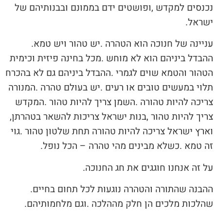
‬ישראל‭.‬
עניינה‭ ‬של‭ ‬חנוכה‭ ‬הוא‭ ‬הטהרה‭. ‬יש‭ ‬טהור‭ ‬ויש‭ ‬טמא‭.
‬צריך‭ ‬להיות‭ ‬טהור‭, ‬בנות‭ ‬ישראל‭ ‬צריכות‭ ‬להשאר‭ ‬בטהרתן‭,
‬זה‭ ‬טמא‭. ‬כשלא‭ ‬מבינים‭ ‬מהי‭ ‬טהרה‭ ‬‮–‬‭ ‬הכל‭ ‬נופל‭.‬
על‭ ‬זה‭ ‬אנחנו‭ ‬חוגגים‭ ‬את‭ ‬חג‭ ‬החנוכה‭.‬
ההבנה‭ ‬שהתורה‭ ‬והטהרה‭ ‬נוגעות‭ ‬לכל‭ ‬תחום‭ ‬בחיים‭.
‬שהלכות‭ ‬מלכים‭ ‬הן‭ ‬חלק‭ ‬מההלכה‭. ‬וגם‭ ‬מלחמותיהם‭.‬