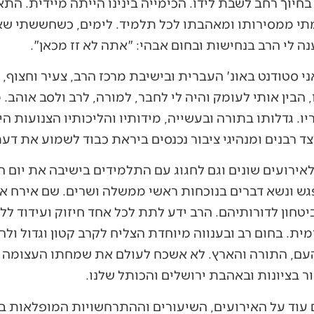
 בחיוך רחב לשבת לידו. הכימייה בינינו הייתה מיידית. ה
תי ממסירותו ומאהבתו לכל תלמיד. לימים, כשחששתי שאנ
ה לי הרב בנחישות ובחום אבהי: "אתה לא זז מכאן".
היה אז בן יותר מ-90, ואני סטודנט באונ' העברית ובישיבת מרכז הרב, צעיר
, הבין אותי לעומק והיה לי לחבר, למורה, לרב ולסב אוהב. 
. גדלותו בתורה ובעשייה, מידותיו והליכותיו הצנועות היו
ד רבנים ומנהיגי ציבור נכנסים ביראת כבוד לשמוע את דע
אירועים שונים וגם לחגוג עם התלמידים בישיבה את יום 
פגש ונשא דברים בנוכחות ראשי ממשלה ושרים. שם אירח א
טחון לדורותיהם. הרב ידע לתת לכל אחד חיזוק ועידוד לל
ית. בחום רב ובענווה מיוחדת הצליח לקרב קטון וגדול ול
ם, התורה והארץ. לא אשכח לעולם את שמחתו העצומה ואת
ר בציונות ובאהבת ירושלים והכותל שלנו.
 עוד על האירועים, השיעורים וההתרחשויות המופלאות ב