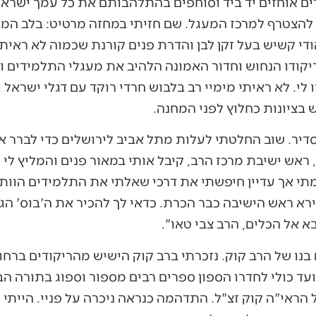
ם אוחזים יד ביד וסוחפים בהתלהבותם את כל עמך ישראל 
 להצטרף למרכז המעגל. שם חזיתי במחזה מרטיט: בלב המח
ודי קשיש בעל זקן לבן והדרת פנים קורנת שכמוה לא ראית
ריקודו הנחוש וחדור האמונה הלהיב את מעגלי התלמידים 
 לי. לא ראיתי מימיי רב בלבוש חרדי רוקד עם דגלי ישראל 
בציונות כחלוץ לפני המחנה.
יר. שוב החלטתי לעלות מתל אביב לירושלים כדי לברר א
ראש ישיבת מרכז הרב, קיבל אותי במאור פנים והמליץ לי 
 אך עדיין חיפשתי את דרכי שאלתי את התלמידים הוותיק
רא ראש הישיבה כבר הכרת. כדאי לך להכיר את ה'בוס' הגדו
א אל הכלים, הרב צבי טאו".
בנו של הרב קוק. נזכרתי ברב קוק הישיש מהריקודים ברחוב
עד כולי לחדרו הספון ספרים רבים מספור וספוג בתורה הב
 הראי"ה קוק זצ"ל. התדהמה כנראה ניכרה על פניי. הייתי נ