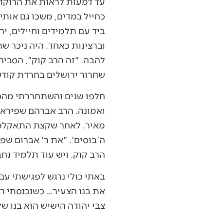
עד דמעות לראות את הרוקדי
כחייל במדים, משכו גם אותי
ביד עם תלמידים וחיילים, יה
וברצינות כאחד. היה ניכר ש
להבה. "זה הרב קוק", הסבירו
שחרור ירושלים בחרדת קודש 
חלפו שנים והשתחררתי מהסד
ואמונה. הרב אברהם שפירא, 
מאיר. לאחר שקצת התאקלמתי
ה'בוסים'. "את ר' אברום שפי
הרב קוק. ויש עוד תלמיד נחב
באתי כולי נרגש לפגישתי עם 
את בנו הצעיר… כשנכנסתי רו
צבי יהודה הישיש הוא בנו של