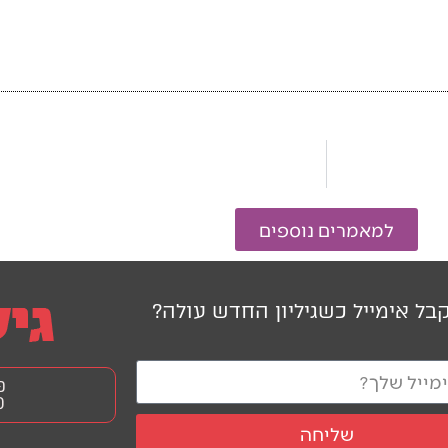
למאמרים נוספים
בל אימייל כשגיליון החדש עולה?
פ
0
שליחה