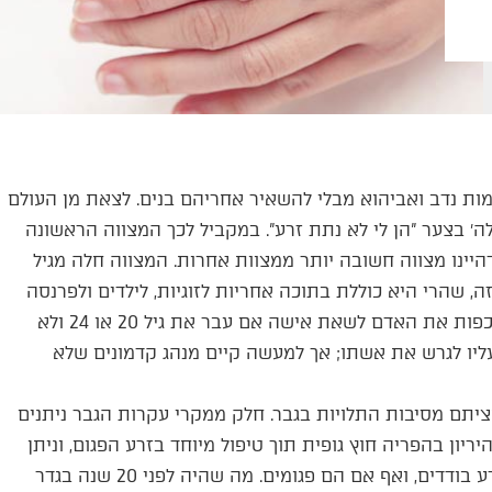
מות נדב ואביהוא מבלי להשאיר אחריהם בנים. לצאת מן העולם
ה׳ בצער "הן לי לא נתת זרע". במקביל לכך המצווה הראשונה
דהיינו מצווה חשובה יותר ממצוות אחרות. המצווה חלה מגיל
 זה, שהרי היא כוללת בתוכה אחריות לזוגיות, לילדים ולפרנסה
שאינה מתאימה לנערים צעירים. מצד שני היה צריך בית הדין לכפות את האדם לשאת אישה אם עבר את גיל 20 או 24 ולא
עליו לגרש את אשתו; אך למעשה קיים מנהג קדמונים שלא
יתם מסיבות התלויות בגבר. חלק ממקרי עקרות הגבר ניתנים
יריון בהפריה חוץ גופית תוך טיפול מיוחד בזרע הפגום, וניתן
להשיג היריון אפילו במקרים שנמצאו בגופו של הגבר רק תאי זרע בודדים, ואף אם הם פגומים. מה שהיה לפני 20 שנה בגדר