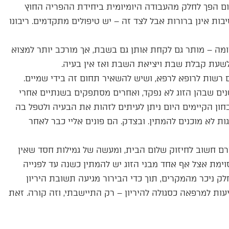
יום הפך לחלק מהעבודה היומיומית ביחידת ההפריה החוץ
יבות אינן ברורות אבל לצד זה – יש טיפולים מתקדמים. ריבונו
מה – מותר גם לקחת אותן גם בשבת, אך מורכב יותר למצוא
שעת קבלת שבת ויציאת השבת ואז אין בעיה.
רשות לרופא לרפא, ושיש להשאיר תחום זה בידי שמיים.
נים שבהן הזוג לא נפקד, ואחרים מסתפקים בשנתיים אחרי
ון הקיימים היום ניתן לעיתים לזהות את הבעיה ולטפל בה
ת לא מוכנים להמתין. ובצדק. הם פונים אליי כבר לאחר
ורם חשוב לחיזוק שלום הבית, ומעשה של גמילות חסד שאין
מת אצל אף אחד מבני הזוג יש להמתין כשנה עד לפנייה
ק ניכר מהמקרים, תוך כדי הבירור מגיעה תשובת היריון
ות למרפאה כסגולה להיריון – רק התיישבתי, וזה קורה. זאת