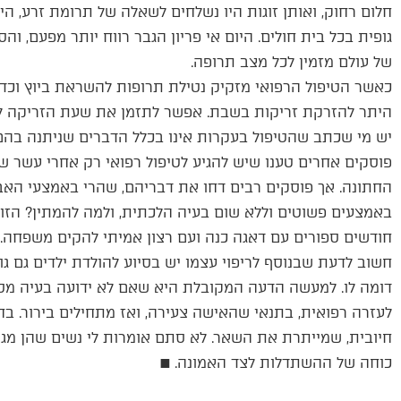
חלום רחוק, ואותן זוגות היו נשלחים לשאלה של תרומת זרע, ה
גופית בכל בית חולים. היום אי פריון הגבר רווח יותר מפעם, והס
של עולם מזמין לכל מצב תרופה.
כאשר הטיפול הרפואי מזקיק נטילת תרופות להשראת ביוץ וכדו
היתר להזרקת זריקות בשבת. אפשר לתזמן את שעת הזריקה ל
יש מי שכתב שהטיפול בעקרות אינו בכלל הדברים שניתנה בהם 
פוסקים אחרים טענו שיש להגיע לטיפול רפואי רק אחרי עשר ש
החתונה. אך פוסקים רבים דחו את דבריהם, שהרי באמצעי האבח
באמצעים פשוטים וללא שום בעיה הלכתית, ולמה להמתין? הזוגו
חודשים ספורים עם דאגה כנה ועם רצון אמיתי להקים משפחה.
חשוב לדעת שבנוסף לריפוי עצמו יש בסיוע להולדת ילדים גם ג
דומה לו. למעשה הדעה המקובלת היא שאם לא ידועה בעיה מסוי
לעזרה רפואית, בתנאי שהאישה צעירה, ואז מתחילים בירור. בחל
חיובית, שמייתרת את השאר. לא סתם אומרות לי נשים שהן מגיע
כוחה של ההשתדלות לצד האמונה. ■