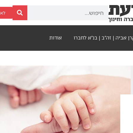
לאר
ן אביה | זה"ב | בנ"א לחברו
אודות