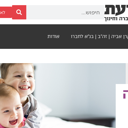
לאר
ן אביה | זה"ב | בנ"א לחברו
אודות