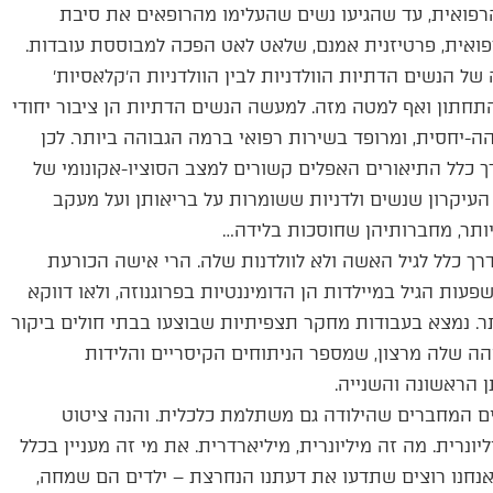
רפואית, עד שהגיעו נשים שהעלימו מהרופאים את סיבת
פואית, פרטיזנית אמנם, שלאט לאט הפכה למבוססת עובדות.
ל הנשים הדתיות הוולדניות לבין הוולדניות ה׳קלאסיות׳
התחתון ואף למטה מזה. למעשה הנשים הדתיות הן ציבור יחודי
-יחסית, ומרופד בשירות רפואי ברמה הגבוהה ביותר. לכן
ך כלל התיאורים האפלים קשורים למצב הסוציו-אקונומי של
עיקרון שנשים ולדניות ששומרות על בריאותן ועל מעקב
 יותר, מחברותיהן שחוסכות בלידה…
דרך כלל לגיל האשה ולא לוולדנות שלה. הרי אישה הכורעת
עות הגיל במיילדות הן הדומיננטיות בפרוגנוזה, ולאו דווקא
ותר. נמצא בעבודות מחקר תצפיתיות שבוצעו בבתי חולים ביקור
הה שלה מרצון, שמספר הניתוחים הקיסריים והלידות
ן הראשונה והשנייה.
ים המחברים שהילודה גם משתלמת כלכלית. והנה ציטוט
רית. מה זה מיליונרית, מיליארדרית. את מי זה מעניין בכלל
. אנחנו רוצים שתדעו את דעתנו הנחרצת – ילדים הם שמחה,