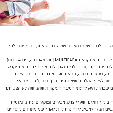
ה בה ילדו הנשים במצרים ששה בכרס אחד, בתכיפות בלתי
בספרות הרפואית אישה וולדנית היא אחת שילדה מעל חמישה ילדים, והיא נקראת MULTIPARA [מולטי=הרבה, פרה=לידות].
הה׳, GRAND MULTIPARA, שזו אישה שילדה יותר, עד עשרה ילדים. ואם ילדה מעבר לכך היא תיקרא
ל הקבוצה האחרונה, וזו זכות גדולה, גם אם מעט מורכבת… נשים בציבור
ור לציווי ההלכתי ש׳מסתפק׳ בבן ובת על פי בית הלל.
ם שבדרך, היא לדעתי הסיבה העיקרית שהאישה לא הצטוותה
 ביקור חולים ושערי צדק, מכירים ומוקירים את אוכלוסית
שים האלו. למשל, לידה נרתיקית לאחר שני ניתוחים קיסריים.