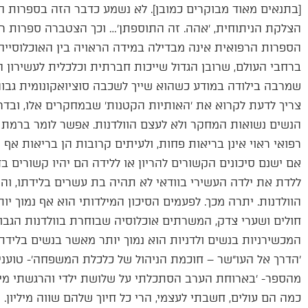
[בתנאים מאוד מבוקרים כמובן]. לא נשמע כדבר הזה בספרות ה
הצלקת הניתוחית, ׳אהה. זה התוספתן׳… וכך הצטברה ספרות ר
הספרות הרפואית אינה מבדילה במידה הראויה בין האוכלוסייה ש
ברחבי העולם, שרובן הגדול שייכות חברתית וכלכלית לעשירון 
שמרבה בילודה במודע כשהוא שייך לשכבה סוציואקונומית גבוהה
צריך לדעת לקרוא את ׳האותיות הקטנות׳ שבמחקרים אלו, ובדר
הנשים נשואות המחקר ולא לעצם הוולדנות. אפשר לומר ברמת ה
רפואי ראוי אינן בריאות פחות, ולעיתים קרובות הן בריאות אף
אם ישנם סיכונים הקשורים להריון או ללידה הם יהיו קשורים ב
ללדת את ילדה העשירי בוודאי לא תהיה בת עשרים בלידתו, והשפ
הוולדנות. יתרה מכך. לפעמים הסיכון המילדותי הוא אף נמוך י
חולים ושערי צדק, המשרתים אוכלוסיה שבוחרת בוולדנות הגבו
המכשירניות בנשים ולדניות הוא נמוך יותר מאשר בנשים בלידת
׳הדרך אל העו״שר – חוכמת הניהול של כלכלת המשפחה׳- טוענ
מהספר- ׳בארוחת הערב הסתכלתי על שלושת ילדי והרגשתי מיליונ
כמה הם עולים, חשבתי לעצמי, הרי כל חיוך שלהם שווה מיליון