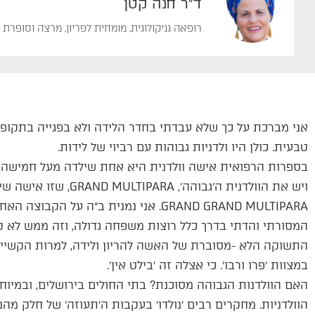
ד"ר חנה קטן
רופאה גניקולוגית, מומחית לפריון, מרצה וסופרת
אני מברכת על כך שלא עבדתי בחדר הלידה ולא בפגייה בתקופ
טבעית. כולן היו ולדניות גבוהות עם רביוי של לידות.
ויש את הוולדנית ה׳גבו
GRAND GRAND MULTIPARA. אני נמנית ב״ה ע
המסורתי והדתי בדרך כלל רוצות משפחה גדולה, וזה ממש לא קש
התשוקה הלא -מסוברת של האשה להריון ולידה, למרות הקשיי
במצוות ׳פרו ורבו׳. כי אצלה זה ׳בילט אין׳.
האם הוולדנות הגבוהה מסוכנת? בתי החולים בירושלים, ובמיוחד
הוולדניות. מחקרים רבים ׳נולדו׳ בעקבות ה׳תעוזה׳ של חלק מהנ