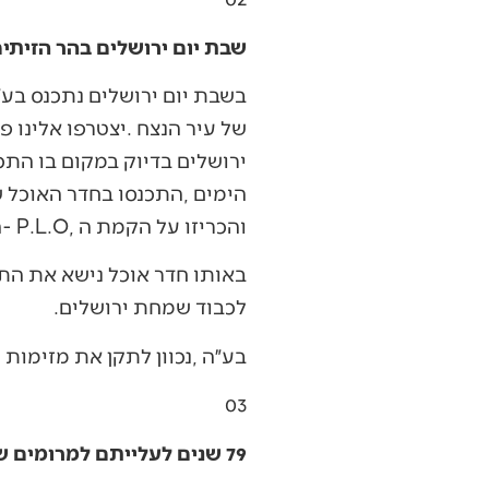
שבת יום ירושלים בהר הזיתי
‬והכריזו‭ ‬על‭ ‬הקמת‭ ‬ה‭- ‬P.L.O‭, ‬הארגון‭ ‬הנאצי‭ ‬לחיסול‭ ‬מדינת‭ ‬היהודים‭. ‬
‬לכבוד‭ ‬שמחת‭ ‬ירושלים‭.‬
בע״ה‭, ‬נכוון‭ ‬לתקן‭ ‬את‭ ‬מזימות‭ ‬המחבלים‭ ‬מאז‭ ‬ועד‭ ‬היום‭, ‬ויהיה‭ ‬זה‭ ‬עוד‭ ‬סימן‭ ‬למחיית‭ ‬הנחש‭ ‬העמלקי‭. ‬
03
79 שנים לעלייתם למרומים של ברזני ופיינשטיין