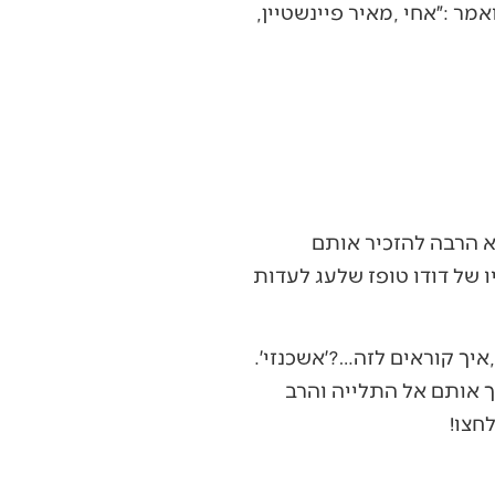
‬שם‭ ‬את‭ ‬עליזה‭ ‬בגין‭ ‬ולאחר‭ ‬120‭ ‬גם‭ ‬את‭ ‬מנחם‭. ‬אחיו‭ ‬של‭ ‬מאיר‭ ‬פיינשטיין‭ ‬הסכים‭ ‬ללא‭ ‬היסוס‭ ‬ואמר‭: ‬״אחי‭, ‬מאיר‭ ‬פיינשטיין‭,
בני‭ ‬עדות‭ ‬המזרח‭ ‬שלנו‭ ‬היו‭ ‬לוחמים‭ ‬גיבורים‭, ‬גם‭ ‬במחתרת‭. ‬פיינשטיין‭ ‬היה‭ ‬ממוצא‭ ‬אירופאי‭, ‬איך‭ ‬קוראים‭ ‬לזה‭?…‬׳אשכנזי׳‭.