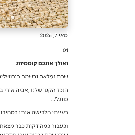
מאי 7, 2026
01
ואולך אתכם קוממיות
שבת‭ ‬נפלאה‭ ‬נרשמה‭ ‬בירושלים‭. ‬מזג‭ ‬האוויר‭ ‬היה‭ ‬אביבי‭, ‬מזמין‭, ‬בהיר‭ ‬וצח‭.‬
‬כותל׳‭… ‬
רעייתי‭ ‬הלבישה‭ ‬אותו‭ ‬במהירות‭. ‬לא‭ ‬היה‭ ‬גבול‭ ‬לעליצות‭ ‬ולשמחה‭ ‬שלו‭.‬
‬שירי‭ ‬שבת‭ ‬ואביה‭ ‬אורי‭ ‬חוזר‭ ‬אחרי‭. ‬