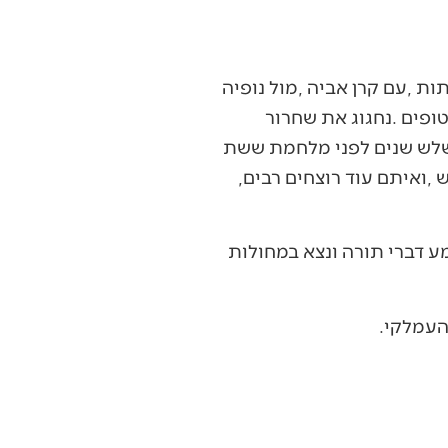
‬הימים‭, ‬התכנסו‭ ‬בחדר‭ ‬האוכל‭ ‬של‭ ‬מלון‭ ‬אינטר‭-‬קונטיננטל‭ ‬אחמד‭ ‬שוקירי‭ ‬ויאסר‭ ‬ערפאת‭ ‬ימ״ש‭, ‬ואיתם‭ ‬עוד‭ ‬רוצחים‭ ‬רבים‭,