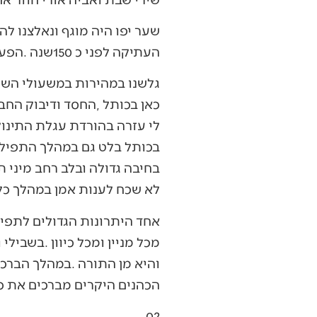
‬העתיקה‭ ‬לפני‭ ‬כ150‭ ‬שנה‭. ‬הפעם‭ ‬הייתה‭ ‬זו‭ ‬כרכרה‭ ‬קטנה‭ ‬יותר‭, ‬אך‭ ‬לא‭ ‬פחות‭ ‬חשובה‮…‬
‬לא‭ ‬שכח‭ ‬לענות‭ ‬אמן‭ ‬במהלך‭ ‬כל‭ ‬התפילה‭ ‬וברכת‭ ‬כהנים‭. ‬
‬הכהנים‭ ‬היקרים‭ ‬מברכים‭ ‬את‭ ‬כל‭ ‬עם‭ ‬ישראל‭ ‬בעזרה‭, ‬סביב‭ ‬המזבח‭, ‬בבית‭ ‬שלישי‭.‬
02