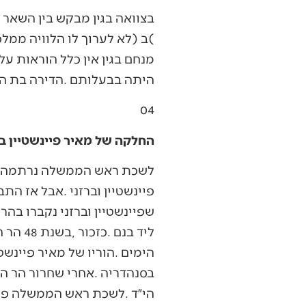
‬היתה‭ ‬בבעלותם‭. ‬הדירה‭ ‬בת‭ ‬החדר‭ ‬וחצי‭ ‬בתל‭ ‬אביב‭ ‬הייתה‭ ‬גם‭ ‬היא‭ ‬בשכירות‮…‬
04
החלקה של מאיר פיינשטיין ב