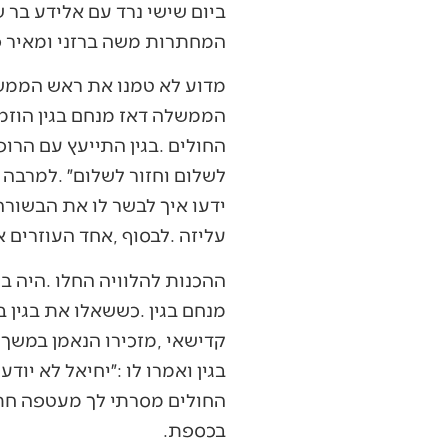
‬המחתרות‭ ‬משה‭ ‬ברזני‭ ‬ומאיר‭ ‬פיינשטיין‭ ‬הי״ד‭. ‬
‬עליזה‭. ‬לבסוף‭, ‬אחד‭ ‬העוזרים‭ ‬אזר‭ ‬אומץ‭ ‬ובישר‭ ‬לו‭ ‬את‭ ‬הבשורה‭ ‬המרה‭. ‬בגין‭ ‬קיבל‭ ‬הידיעה‭ ‬בצורה‭ ‬קשה‭ ‬מאוד‭. ‬
‬בכספת‭. ‬