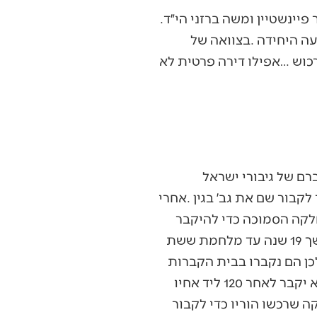
בצוואה‭ ‬בגין‭ ‬מבקש‭ ‬בין‭ ‬השאר‭: ‬״‭(‬א‭) ‬להיקבר‭ ‬בהר‭ ‬הזיתים‭ ‬ליד‭ ‬קברם‭ ‬של‭ ‬עולי‭ ‬הגרדום‭ ‬מאיר‭ ‬פיינשטיין‭ ‬ומשה‭ ‬ברזני‭ ‬הי״ד‭.