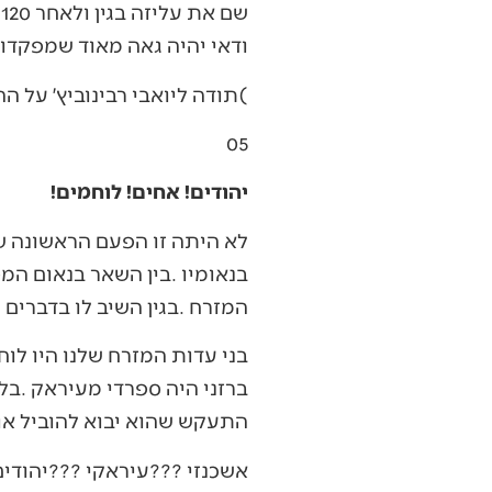
‬ודאי‭ ‬יהיה‭ ‬גאה‭ ‬מאוד‭ ‬שמפקדו‭ ‬באצ״ל‭ ‬מנחם‭ ‬בגין‭ ‬יקבר‭ ‬לידו״‭. ‬
‭(‬תודה‭ ‬ליואבי‭ ‬רבינוביץ׳‭ ‬על‭ ‬ההארות‭).‬
05
יהודים! אחים! לוחמים!
‬המזרח‭. ‬בגין‭ ‬השיב‭ ‬לו‭ ‬בדברים‭ ‬הבאים‭:‬
‬התעקש‭ ‬שהוא‭ ‬יבוא‭ ‬להוביל‭ ‬אותם‭, ‬והם‭ ‬לא‭ ‬רצו‭ ‬לפגוע‭ ‬ברב‭. ‬הם‭ ‬לקחו‭ ‬בלבותיהם‭ ‬רימון‭ ‬יד‭ ‬ולחצו‭! ‬
אשכנזי‭??? ‬עיראקי‭??? ‬יהודים‭! ‬אחים‭! ‬לוחמים‭!‬״‭.‬