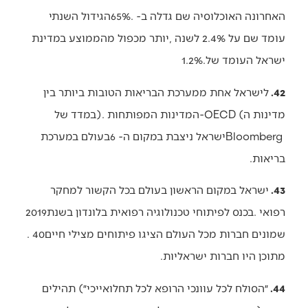
‬ישראל‭ ‬העומד‭ ‬של‭ ‬1.2%‭.‬
42.
‬בריאות‭.‬
43.
‬רפואי‭. ‬בכנס‭ ‬לפיתוחי‭ ‬טכנולוגיה‭ ‬רפואית‭ ‬בלונדון‭ ‬בשנת‭ ‬2019‭
‬שמונים‭ ‬חברות‭ ‬מכל‭ ‬העולם‭ ‬הציגו‭ ‬פיתוחים‭ ‬מצילי‭ ‬חיים‭. ‬40‭
‬מתוכן‭ ‬היו‭ ‬חברות‭ ‬ישראליות‭.‬
44.