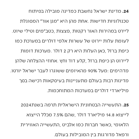
24.
‬ליירט‭ ‬במהירות‭ ‬האור‭ ‬רקטות‭, ‬פצצות‭, ‬כטב״מים‭ ‬וטילי‭ ‬שיוט‭.
‬מדהימים‭: ‬מעל‭ ‬90%‭ ‬מהאיומים‭ ‬ששוגרו‭ ‬לעבר‭ ‬ישראל‭ ‬יורטו‭.
‬מיליארדי‭ ‬דולרים‭ ‬במערכות‭ ‬המתוחכמות‭.‬
25.
‭ ‬התעשייה‭ ‬הבטחונית‭ ‬הישראלית‭ ‬תרמה‭ ‬בשנת‭ ‬2024‭
‬ורפאל‭ ‬מדורגות‭ ‬בין‭ ‬המובילות‭ ‬בעולם‭. ‬