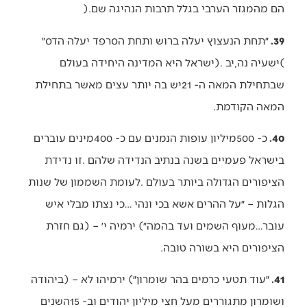
‬הם‭ ‬מהמגזר‭ ‬הערבי‭ ‬בגלל‭ ‬תרבות‭ ‬הנהיגה‭ ‬שם‭).‬
39.
‬המאה‭ ‬הקודמת‭.‬
40.
‬הציפורים‭ ‬היא‭ ‬בשורה‭ ‬טובה‭.‬
41.