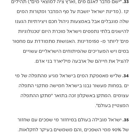
33.
‬להציל‭ ‬את‭ ‬חייהם‭ ‬של‭ ‬ארבעה‭ ‬מיליארד‭ ‬בני‭ ‬אדם‭.‬
34.
‬המצטיין‭ ‬בעולם״‭.‬
35.
‬של‭ ‬90%‭ ‬ממי‭ ‬השפכים‭, ‬והם‭ ‬משמשים‭ ‬בעיקר‭ ‬לחקלאות‭. ‬