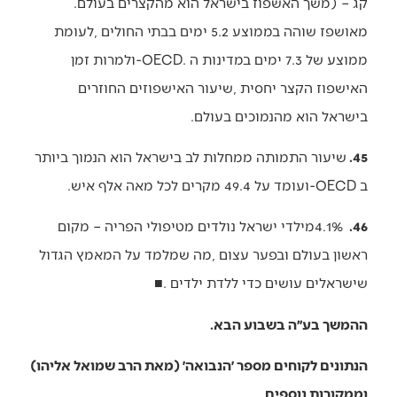
‬קג‭) – ‬משך‭ ‬האשפוז‭ ‬בישראל‭ ‬הוא‭ ‬מהקצרים‭ ‬בעולם‭.
‬בישראל‭ ‬הוא‭ ‬מהנמוכים‭ ‬בעולם‭.‬
45.
‬ב‭-‬OECD‭ ‬ועומד‭ ‬על‭ ‬49.4‭ ‬מקרים‭ ‬לכל‭ ‬מאה‭ ‬אלף‭ ‬איש‭.‬
46.
‬שישראלים‭ ‬עושים‭ ‬כדי‭ ‬ללדת‭ ‬ילדים
‭ ‬
‭.‬
■
ההמשך בע״ה בשבוע הבא.
הנתונים לקוחים מספר ׳הנבואה׳ (מאת הרב שמואל אליהו)
וממקורות נוספים