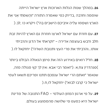
26.
‬הָאָרֶץ‭ ‬וְשָׁמֲמוּ‭ ‬עָלֶיהָ‭ ‬אֹיְבֵיכֶם‭ ‬הַיּשְׁבִים‭ ‬בָּהּ״‭ (‬ויקרא‭ ‬כו‭, ‬לב‭).‬
27.
‬אותו‭…‬והרביתי‭ ‬את‭ ‬פרי‭ ‬העץ‭ ‬ותנובת‭ ‬השדה״‭ (‬יחזקאל‭ ‬לו‭).‬
28.
(‬סנהדרין‭ ‬צח‭,‬א‭): ‬״ואמר‭ ‬רבי‭ ‬אבא‭: ‬אין‭ ‬לך‭ ‬קץ‭ ‬מגולה‭ ‬מזה‭,
‬ישראל‭ ‬כי‭ ‬קרבו‭ ‬לבוא״‭ (‬יחזקאל‭ ‬לו‭,‬ח‭).‬
29.
‬ישראל‭ ‬היא‭ ‬כמעט‭ ‬פי‭ ‬שלושה‭ ‬מהממוצע‭ ‬בעולם‭.‬