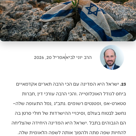
הרב יוני לביא
אפריל 20, 2026
23.
‬סטארט‭-‬אפ‭, ‬ופטנטים‭ ‬רשומים‭. ‬נתב״ג‭, ‬נמל‭ ‬התעופה‭ ‬שלה‭ –
‬להחיות‭ ‬שפה‭ ‬מתה‭ ‬ולהפוך‭ ‬אותה‭ ‬לשפה‭ ‬הלאומית‭ ‬שלה‭.‬