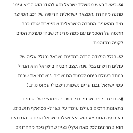
36.
‬לקויה‭ ‬ומזוהמת‭.‬
37.
‬עמי‭ ‬ישראל‭, ‬ובנו‭ ‬ערים‭ ‬נשמות‭ ‬וישבו״‭ (‬עמוס‭ ‬ט‭,‬יג‭).‬
38.
‬בתאונות‭ ‬דרכים‭ ‬בעולם‭ ‬עומד‭ ‬על‭ ‬16.2‭ ‬ל-100‭ ‬אלף‭ ‬תושבים‭.