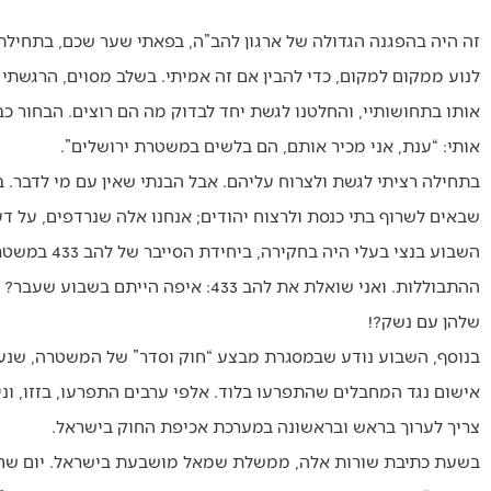
זה היה בהפגנה הגדולה של ארגון להב”ה, בפאתי שער שכם, בתחילת
לנוע ממקום למקום, כדי להבין אם זה אמיתי. בשלב מסוים, הרגשתי
אותו בתחושותיי, והחלטנו לגשת יחד לבדוק מה הם רוצים. הבחור כבר
אותי: “ענת, אני מכיר אותם, הם בלשים במשטרת ירושלים”.
בתחילה רציתי לגשת ולצרוח עליהם. אבל הבנתי שאין עם מי לדבר. 
שבאים לשרוף בתי כנסת ולרצוח יהודים; אנחנו אלה שנרדפים, על דע
השבוע בנצי ב
ההתבוללות. ואני שואלת את להב 433: אי
שלהן עם נשק?!
אישום נגד המחבלים שהתפרעו בלוד. אלפי ערבים התפרעו, בזזו, וניס
צריך לערוך בראש ובראשונה במערכת אכיפת החוק בישראל.
בשעת כתיבת שורות אלה, ממשלת שמאל מושבעת בישראל. יום שחור