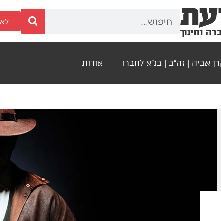
לאר
ן אביה | זה"ב | בנ"א לחברו
אודות