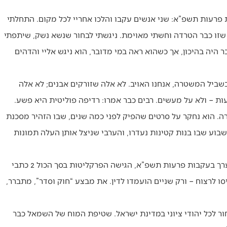
 פרעות תשפ”א: שני אנשים עקבו והלכו אחריי לכל מקום. התחלתי
 שזו כבר הטרדה וחשתי מאוימת. ניגשתי לבחור שנשא נשק, שיתפתי
 היה בהיכון, אך כשהוא ראה במי מדובר, הוא ניגש אליי והדהים
בשביל המשטרה, אנחנו האויב. לא אלה שזורקים אבנים; לא אלה
ות – ולא על מעשים. רבים כבר אמרו: רדיפה פוליטית היא פשע.
עלי היה בחקירה, ביחידת הסייבר של להב 433 במשטרה. הוא נחקר על סרטים שהפיק לפני כמה שנים, שבו הזהיר מסכנת
פה הייתם בשבוע שעבר? שבוע שבו בנות קטינות נעדרו, והערבי שניצל אותן העלה תמונות
בנוסף, השבוע נודע שבמסגרת מבצע “חוק וסדר” של המשטרה, שנערך בעקבות פרעות תשפ”א, הגישה הפרקליטות בסך הכול 2 כתבי
ו לרצוח – ורק שניים הועמדו לדין. את מבצע “חוק וסדר”, מתברר,
 לכל יהודי ציוני במדינת ישראל. שטיפת המוח של השמאל כבר