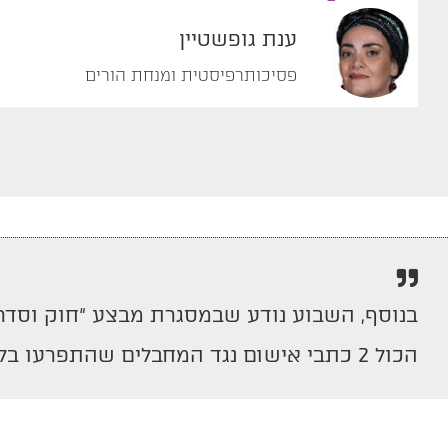
ענת גופשטיין
פסיכותרפיסטית ומנחת הורים
בנוסף, השבוע נודע שבמסגרת מבצע “חוק וסד
הכול 2 כתבי אישום נגד המחבלים שהתפרעו בלוד. אלפי ערבים התפרעו, בזזו, וניסו לרצוח – ורק שניים הועמדו לדין.